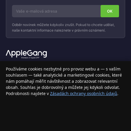
Odběr novinek můžete kdykoliv zrušit. Pokud to chcete udělat,
naše kontaktní informace naleznete v právním oznámení.
Váš specializovaný obchod s Apple produkty, příslušenstvím a
Používáme cookies nezbytné pro provoz webu a — s vaším
elektronikou. Nakupujte bezpečně a s jistotou.
souhlasem — také analytické a marketingové cookies, které
nám pomáhají měřit návštěvnost a zobrazovat relevantní
INFORMACE
obsah. Souhlas je dobrovolný a můžete jej kdykoli odvolat.
Podrobnosti najdete v
Zásadách ochrany osobních údajů
.
Doprava a doručení
Způsoby platby
Obchodní podmínky
Ochrana osobních údajů
Vrácení zboží a reklamace