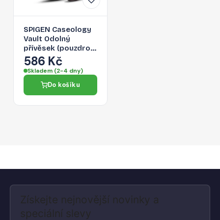
SPIGEN Caseology
Vault Odolný
přívěsek (pouzdro)
na klíče s karabinou
586 Kč
pro Apple AirTag,
Skladem (2-4 dny)
černý
Do košíku
Získejte nejnovější novinky a
speciální slevy