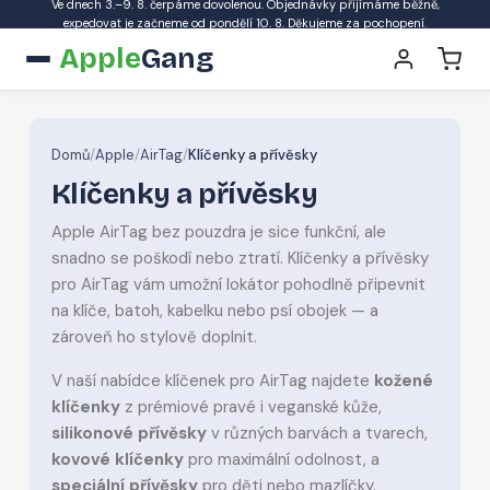
Ve dnech 3.–9. 8. čerpáme dovolenou. Objednávky přijímáme běžně,
expedovat je začneme od pondělí 10. 8. Děkujeme za pochopení.
Apple
Gang
Domů
/
Apple
/
AirTag
/
Klíčenky a přívěsky
Klíčenky a přívěsky
Apple AirTag bez pouzdra je sice funkční, ale
snadno se poškodí nebo ztratí. Klíčenky a přívěsky
pro AirTag vám umožní lokátor pohodlně připevnit
na klíče, batoh, kabelku nebo psí obojek — a
zároveň ho stylově doplnit.
V naší nabídce klíčenek pro AirTag najdete
kožené
klíčenky
z prémiové pravé i veganské kůže,
silikonové přívěsky
v různých barvách a tvarech,
kovové klíčenky
pro maximální odolnost, a
speciální přívěsky
pro děti nebo mazlíčky.