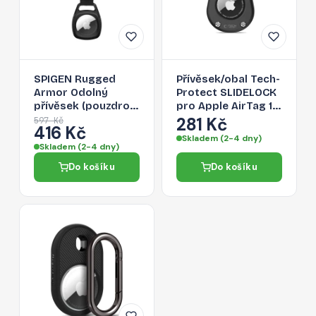
SPIGEN Rugged
Přívěsek/obal Tech-
Armor Odolný
Protect SLIDELOCK
přívěsek (pouzdro)
pro Apple AirTag 1 /
na klíče s karabinou
2 - černý
281 Kč
597 Kč
416 Kč
pro Apple AirTag,
Skladem (2-4 dny)
černý
Skladem (2-4 dny)
Do košíku
Do košíku