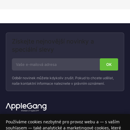
Získejte nejnovější novinky a
speciální slevy
Odběr novinek můžete kdykoliv zrušit. Pokud to chcete udělat,
naše kontaktní informace naleznete v právním oznámení.
Váš specializovaný obchod s Apple produkty, příslušenstvím a
Používáme cookies nezbytné pro provoz webu a — s vaším
elektronikou. Nakupujte bezpečně a s jistotou.
souhlasem — také analytické a marketingové cookies, které