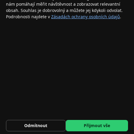
nám pomáhají měřit návštěvnost a zobrazovat relevantní
INFORMACE
obsah. Souhlas je dobrovolný a můžete jej kdykoli odvolat.
Podrobnosti najdete v
Zásadách ochrany osobních údajů
.
Doprava a doručení
Způsoby platby
Obchodní podmínky
Ochrana osobních údajů
Vrácení zboží a reklamace
KONTAKT
eshop@applegang.cz
Po–Pá: 9:00–18:00
Napište nám
© 2026 AppleGang.cz – Všechna práva vyhrazena
Odmítnout
Přijmout vše