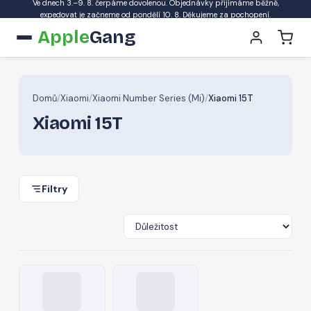
Ve dnech 3.–9. 8. čerpáme dovolenou. Objednávky přijímáme běžně,
expedovat je začneme od pondělí 10. 8. Děkujeme za pochopení.
Apple
Gang
Domů
/
Xiaomi
/
Xiaomi Number Series (Mi)
/
Xiaomi 15T
Xiaomi 15T
Filtry