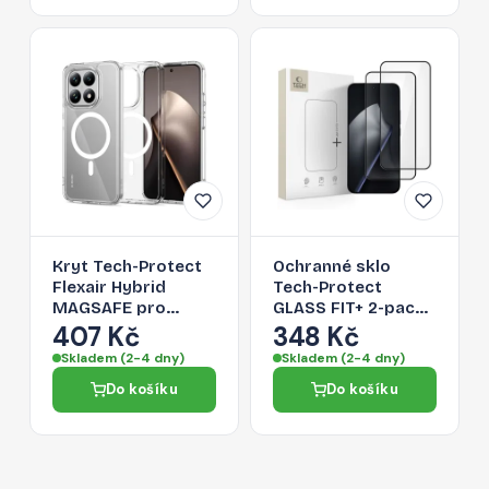
Kryt Tech-Protect
Ochranné sklo
Flexair Hybrid
Tech-Protect
MAGSAFE pro
GLASS FIT+ 2-pack
Xiaomi 15T -
pro Xiaomi 15T / 15T
407 Kč
348 Kč
transparentní
Pro - black
Skladem (2-4 dny)
Skladem (2-4 dny)
Do košíku
Do košíku