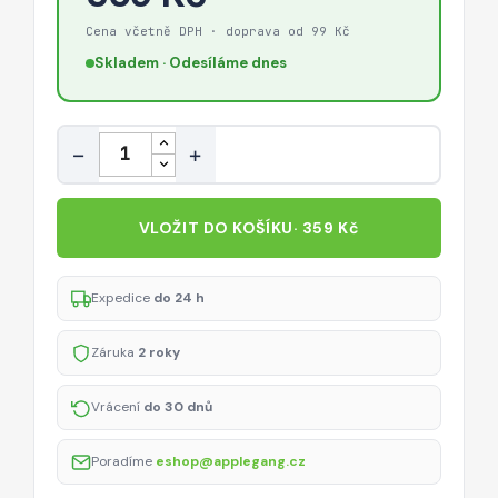
Cena včetně DPH · doprava od 99 Kč
Skladem · Odesíláme dnes
Množství
−
+
VLOŽIT DO KOŠÍKU
· 359 Kč
Expedice
do 24 h
Záruka
2 roky
Vrácení
do 30 dnů
Poradíme
eshop@applegang.cz