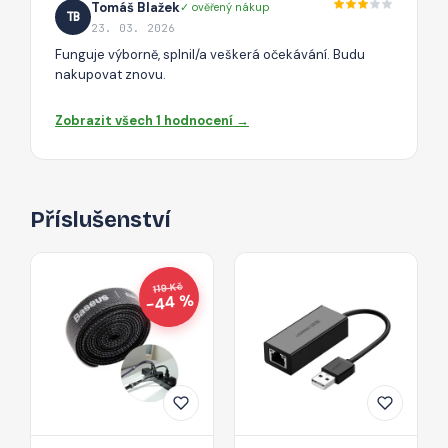
Tomáš Blažek
✓ ověřený nákup
TB
23. 03. 2026
Funguje výborně, splnil/a veškerá očekávání. Budu
nakupovat znovu.
Zobrazit všech 1 hodnocení →
Příslušenství
119 Kč
−44 %