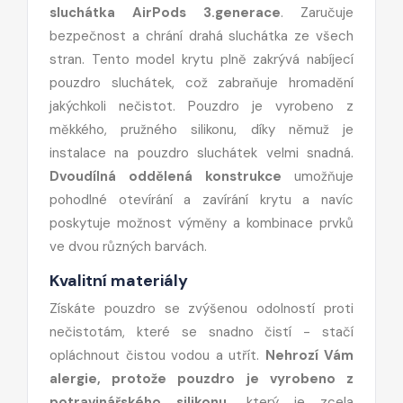
sluchátka AirPods 3.generace
. Zaručuje
bezpečnost a chrání drahá sluchátka ze všech
stran. Tento model krytu plně zakrývá nabíjecí
pouzdro sluchátek, což zabraňuje hromadění
jakýchkoli nečistot. Pouzdro je vyrobeno z
měkkého, pružného silikonu, díky němuž je
instalace na pouzdro sluchátek velmi snadná.
Dvoudílná oddělená konstrukce
umožňuje
pohodlné otevírání a zavírání krytu a navíc
poskytuje možnost výměny a kombinace prvků
ve dvou různých barvách.
Kvalitní materiály
Získáte pouzdro se zvýšenou odolností proti
nečistotám, které se snadno čistí - stačí
opláchnout čistou vodou a utřít.
Nehrozí Vám
alergie, protože pouzdro je vyrobeno z
potravinářského silikonu,
který je zcela