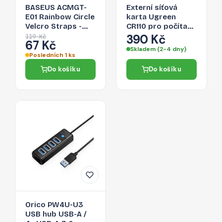
BASEUS ACMGT-
Externí síťová
E01 Rainbow Circle
karta Ugreen
Velcro Straps -
CR110 pro počítač
páska na suchý zip
a chytrý telefon -
390 Kč
119 Kč
67 Kč
pro organizaci
černá
Skladem (2-4 dny)
kabelů, 1m, černá
Posledních 1 ks
Do košíku
Do košíku
Orico PW4U-U3
USB hub USB-A /