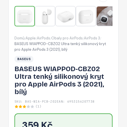
kryt
pro
Apple
AirPods
3
Domů
Apple
AirPods
Obaly pro AirPods
AirPods 3
/
/
/
/
/
(2021),
BASEUS WIAPPOD-CBZ02 Ultra tenký silikonový kryt
bílý
pro Apple AirPods 3 (2021), bílý
BASEUS
BASEUS WIAPPOD-CBZ02
Ultra tenký silikonový kryt
pro Apple AirPods 3 (2021),
bílý
SKU: BAS-WIA-PCB-Z02
EAN: 6953156207738
(1)
359 Kč