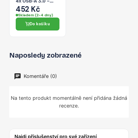
4x USB-A 3.0 –
černá
452 Kč
Skladem (2-4 dny)
Do košíku
Naposledy zobrazené
Komentáře (0)
Na tento produkt momentálně není přidána žádná
recenze.
Najdi příslušenství pro své zařízení