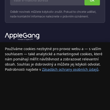
Odběr novinek můžete kdykoliv zrušit. Pokud to chcete udělat,
naše kontaktní informace naleznete v právním oznámení.
Váš specializovaný obchod s Apple produkty, příslušenstvím a
Používáme cookies nezbytné pro provoz webu a — s vaším
elektronikou. Nakupujte bezpečně a s jistotou.
souhlasem — také analytické a marketingové cookies, které
nám pomáhají měřit návštěvnost a zobrazovat relevantní
INFORMACE
obsah. Souhlas je dobrovolný a můžete jej kdykoli odvolat.
Podrobnosti najdete v
Zásadách ochrany osobních údajů
.
Doprava a doručení
Způsoby platby
Obchodní podmínky
Ochrana osobních údajů
Vrácení zboží a reklamace