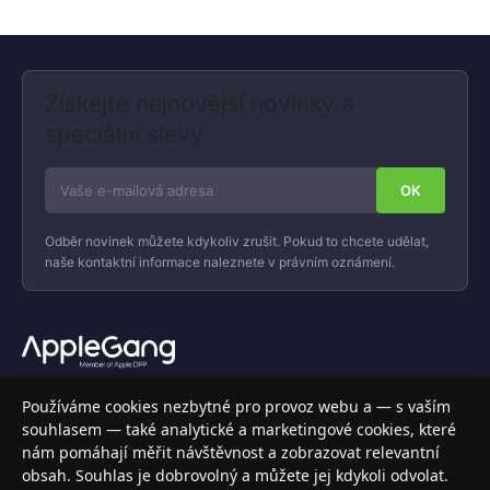
Získejte nejnovější novinky a
speciální slevy
Odběr novinek můžete kdykoliv zrušit. Pokud to chcete udělat,
naše kontaktní informace naleznete v právním oznámení.
Váš specializovaný obchod s Apple produkty, příslušenstvím a
Používáme cookies nezbytné pro provoz webu a — s vaším
elektronikou. Nakupujte bezpečně a s jistotou.
souhlasem — také analytické a marketingové cookies, které
nám pomáhají měřit návštěvnost a zobrazovat relevantní
INFORMACE
obsah. Souhlas je dobrovolný a můžete jej kdykoli odvolat.