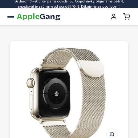
Ve dnech 3.–9. 8. čerpáme dovolenou. Objednávky přijímáme běžně,
expedovat je začneme od pondělí 10. 8. Děkujeme za pochopení.
Apple
Gang
Řemínek
Tech-
Protect
MilaneseBand
pro
Apple