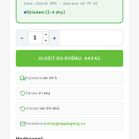
Starlight
Cena včetně DPH · doprava od 99 Kč
Skladem (2-4 dny)
Množství
−
+
VLOŽIT DO KOŠÍKU
· 443 Kč
Expedice
do 24 h
Záruka
2 roky
Vrácení
do 30 dnů
Poradíme
eshop@applegang.cz
Hodnocení: