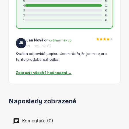
5
0
4
1
3
0
2
0
1
0
Jan Novák
✓ ověřený nákup
JN
29. 12. 2025
Kvalita odpovídá popisu. Jsem rád/a, že jsem se pro
tento produkt rozhodl/a.
Zobrazit všech 1 hodnocení →
Naposledy zobrazené
Komentáře (0)