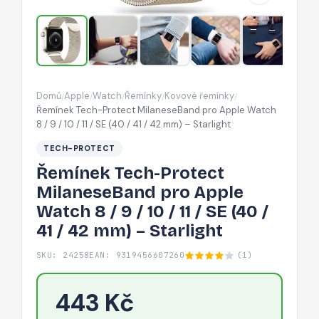
Watch
8
/
9
/
Domů
Apple
Watch
Řemínky
Kovové řemínky
/
/
/
/
/
10
Řemínek Tech-Protect MilaneseBand pro Apple Watch
/
8 / 9 / 10 / 11 / SE (40 / 41 / 42 mm) – Starlight
11
TECH-PROTECT
/
Řemínek Tech-Protect
SE
MilaneseBand pro Apple
(40
Watch 8 / 9 / 10 / 11 / SE (40 /
/
41 / 42 mm) – Starlight
41
/
SKU: 24258
EAN: 9319456607260
(1)
42
mm)
443 Kč
–