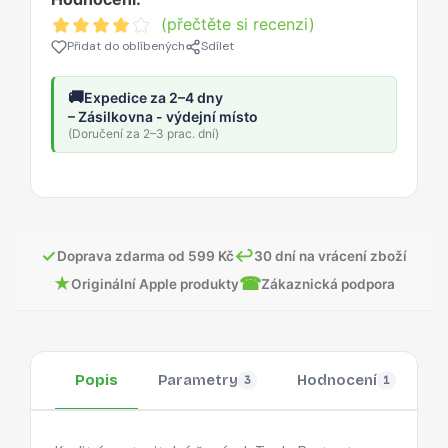
(přečtěte si recenzi)
Přidat do oblíbených
Sdílet
🚚
Expedice za 2–4 dny
– Zásilkovna - výdejní místo
(Doručení za 2–3 prac. dní)
✓
↩
Doprava zdarma od 599 Kč
30 dní na vrácení zboží
★
☎
Originální Apple produkty
Zákaznická podpora
Popis
Parametry
Hodnocení
O
3
1