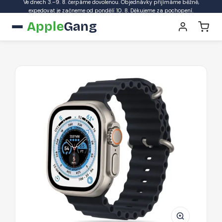
Ve dnech 3.–9. 8. čerpáme dovolenou. Objednávky přijímáme běžně,
expedovat je začneme od pondělí 10. 8. Děkujeme za pochopení.
Apple
Gang
Řemínek
Tech-
Protect
IconBand
Pro
pro