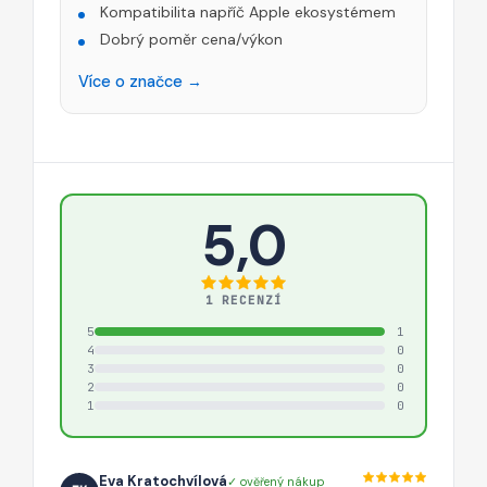
Kompatibilita napříč Apple ekosystémem
Dobrý poměr cena/výkon
Více o značce →
5,0
1 RECENZÍ
5
1
4
0
3
0
2
0
1
0
Eva Kratochvílová
✓ ověřený nákup