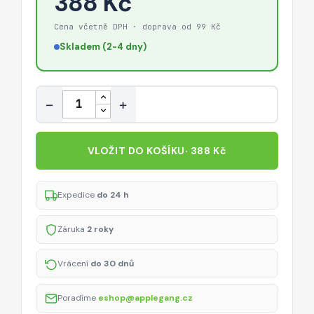
388 Kč
46
/
Cena včetně DPH · doprava od 99 Kč
49
Skladem (2-4 dny)
mm)
–
černý
Množství
−
+
VLOŽIT DO KOŠÍKU
· 388 Kč
Expedice
do 24 h
Záruka
2 roky
Vrácení
do 30 dnů
Poradíme
eshop@applegang.cz