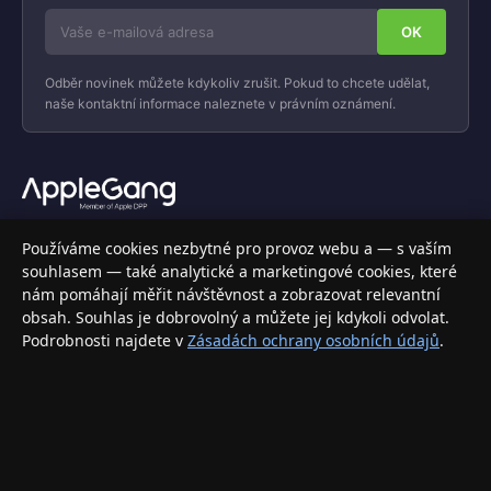
Odběr novinek můžete kdykoliv zrušit. Pokud to chcete udělat,
naše kontaktní informace naleznete v právním oznámení.
Váš specializovaný obchod s Apple produkty, příslušenstvím a
Používáme cookies nezbytné pro provoz webu a — s vaším
elektronikou. Nakupujte bezpečně a s jistotou.
souhlasem — také analytické a marketingové cookies, které
nám pomáhají měřit návštěvnost a zobrazovat relevantní
INFORMACE
obsah. Souhlas je dobrovolný a můžete jej kdykoli odvolat.
Podrobnosti najdete v
Zásadách ochrany osobních údajů
.
Doprava a doručení
Způsoby platby
Obchodní podmínky
Ochrana osobních údajů
Vrácení zboží a reklamace