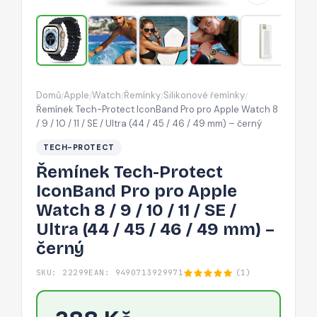
Apple
Watch
8
/
9
Domů
Apple
Watch
Řemínky
Silikonové řemínky
/
/
/
/
/
/
Řemínek Tech-Protect IconBand Pro pro Apple Watch 8
10
/ 9 / 10 / 11 / SE / Ultra (44 / 45 / 46 / 49 mm) – černý
/
TECH-PROTECT
11
Řemínek Tech-Protect
/
IconBand Pro pro Apple
SE
Watch 8 / 9 / 10 / 11 / SE /
/
Ultra (44 / 45 / 46 / 49 mm) –
Ultra
černý
(44
/
SKU: 22299
EAN: 9490713929971
(1)
45
/