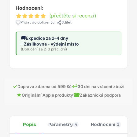
Hodnocení:
(přečtěte si recenzi)
Přidat do oblíbených
Sdílet
🚚
Expedice za 2–4 dny
– Zásilkovna - výdejní místo
(Doručení za 2–3 prac. dní)
✓
↩
Doprava zdarma od 599 Kč
30 dní na vrácení zboží
★
☎
Originální Apple produkty
Zákaznická podpora
Popis
Parametry
Hodnocení
O
4
1