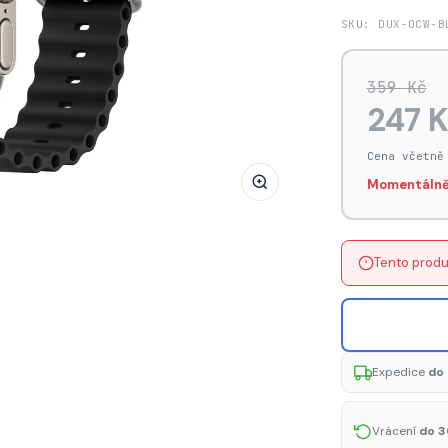
DUX
SKU: DUX-OCW-B
DUCIS
Strap
359 Kč
OceanWave
247 
Silikonový
řemínek
Cena včetně
pro
Momentálně
Apple
Watch
42/44/45,
Tento produ
černý
Expedice
do 
Vrácení
do 3