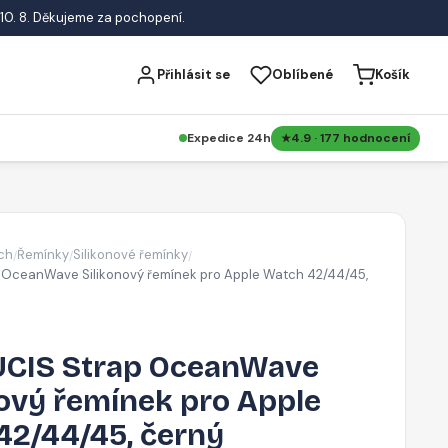
10. 8. Děkujeme za pochopení.
Přihlásit se
Oblíbené
Košík
Expedice 24h
4.9 · 177 hodnocení
ch
Řemínky
Silikonové řemínky
/
/
/
 OceanWave Silikonový řemínek pro Apple Watch 42/44/45,
CIS Strap OceanWave
ový řemínek pro Apple
42/44/45, černý