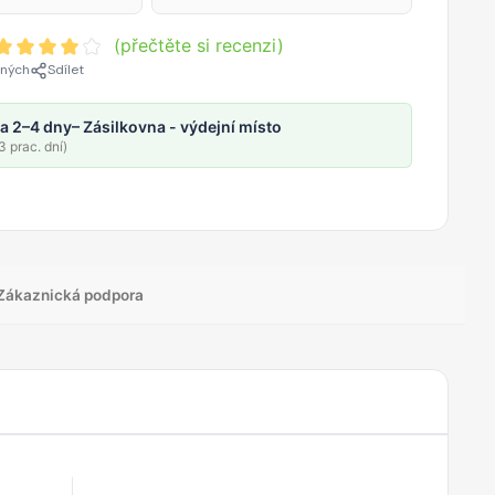
(přečtěte si recenzi)
ených
Sdílet
a 2–4 dny
– Zásilkovna - výdejní místo
 prac. dní)
Zákaznická podpora