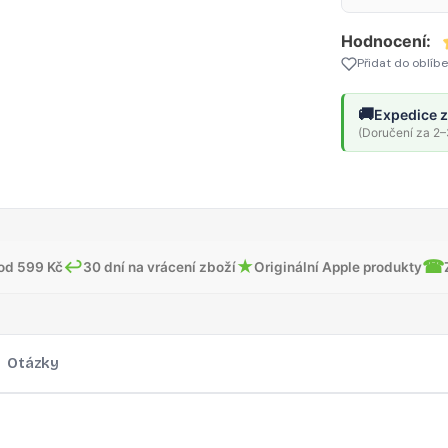
Hodnocení:
Přidat do oblíb
🚚
Expedice z
(Doručení za 2–3
↩
★
☎
od 599 Kč
30 dní na vrácení zboží
Originální Apple produkty
Otázky