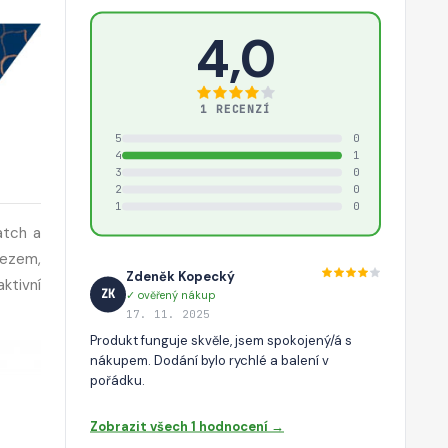
4,0
1 RECENZÍ
5
0
4
1
3
0
2
0
1
0
atch a
řezem,
Zdeněk Kopecký
ktivní
ZK
✓ ověřený nákup
17. 11. 2025
Produkt funguje skvěle, jsem spokojený/á s
nákupem. Dodání bylo rychlé a balení v
pořádku.
Zobrazit všech 1 hodnocení →