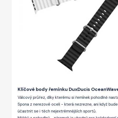
Klíčové body řemínku DuxDucis OceanWave
Válcový průřez, díky kterému si řemínek pohodlně nastav
Spona z nerezové oceli - která nezrezne, ani když bu
účastnit se i těch nejextrémnějších sportů.
Měkký a pohodlný - náramek je vhodný pro každodenní pou