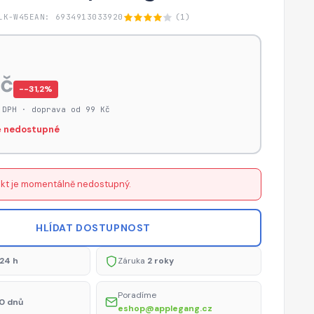
LK-W45
EAN: 6934913033920
(1)
Kč
−-31,2%
 DPH · doprava od 99 Kč
 nedostupné
kt je momentálně nedostupný.
HLÍDAT DOSTUPNOST
24 h
Záruka
2 roky
Poradíme
0 dnů
eshop@applegang.cz