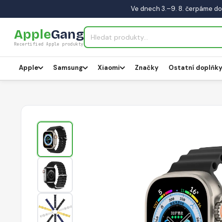
Ve dnech 3.–9. 8. čerpáme do
Apple
Gang
Recertified Apple produkty
Apple
Samsung
Xiaomi
Značky
Ostatní doplňk