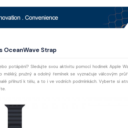
is OceanWave Strap
nebo potápění? Sledujte svou aktivitu pomocí hodinek Apple W
 měkký, pružný a odolný řemínek se vyznačuje válcovým prů
lé přilnutí k tělu, a to i ve vodních podmínkách. Vyberte si atra
te.