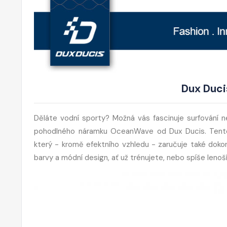
Dux Duc
Děláte vodní sporty? Možná vás fascinuje surfování 
pohodlného náramku OceanWave od Dux Ducis. Tento
který - kromě efektního vzhledu - zaručuje také dokona
barvy a módní design, ať už trénujete, nebo spíše lenoší