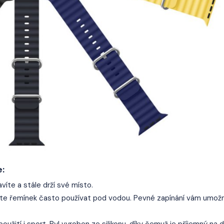
:
íte a stále drží své místo.
dete řemínek často používat pod vodou. Pevné zapínání vám umožn
žití i sport. Byl vyroben ze silikonu, díky čemuž je příjemný na 