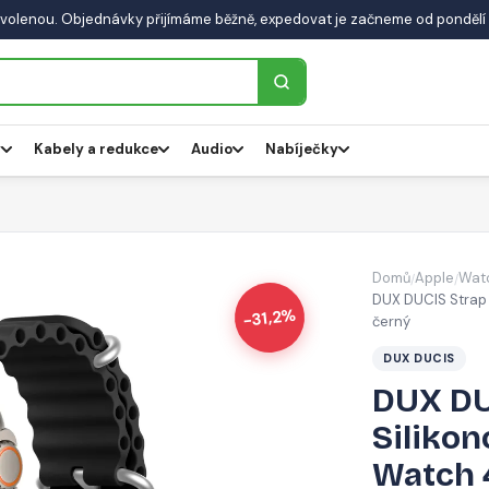
volenou. Objednávky přijímáme běžně, expedovat je začneme od pondělí 
y
Kabely a redukce
Audio
Nabíječky
Domů
Apple
Wat
/
/
DUX DUCIS Strap
-31,2%
černý
DUX DUCIS
DUX DU
Silikon
Watch 