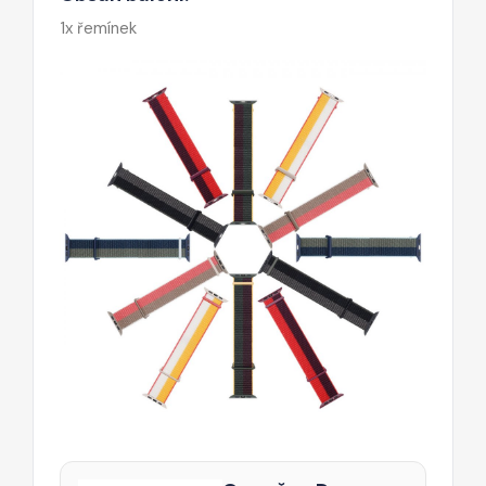
1x řemínek