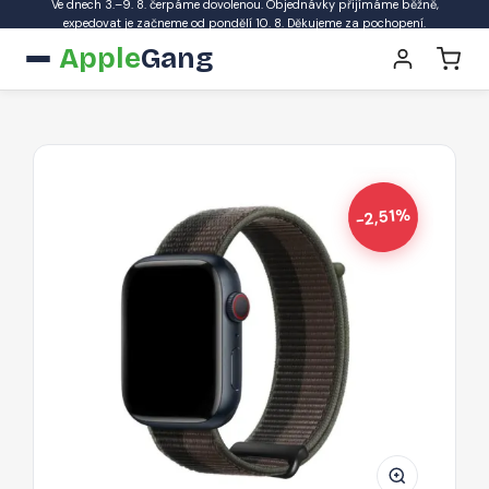
Ve dnech 3.–9. 8. čerpáme dovolenou. Objednávky přijímáme běžně,
expedovat je začneme od pondělí 10. 8. Děkujeme za pochopení.
Apple
Gang
-2,51%
DUX
DUCIS
Sport
Loop
Textilní
řemínek