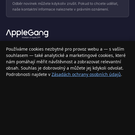
Odběr novinek můžete kdykoliv zrušit. Pokud to chcete udělat,
naše kontaktní informace naleznete v právním oznámení.
Váš specializovaný obchod s Apple produkty, příslušenstvím a
Používáme cookies nezbytné pro provoz webu a — s vaším
elektronikou. Nakupujte bezpečně a s jistotou.
souhlasem — také analytické a marketingové cookies, které
nám pomáhají měřit návštěvnost a zobrazovat relevantní
INFORMACE
obsah. Souhlas je dobrovolný a můžete jej kdykoli odvolat.
Podrobnosti najdete v
Zásadách ochrany osobních údajů
.
Doprava a doručení
Způsoby platby
Obchodní podmínky
Ochrana osobních údajů
Vrácení zboží a reklamace
KONTAKT