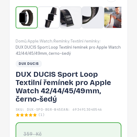
pro
Apple
Watch
42/44/45/49mm,
černo-
Domů
Apple
Watch
Řemínky
Textilní řemínky
/
/
/
/
/
šedý
DUX DUCIS Sport Loop Textilní řemínek pro Apple Watch
42/44/45/49mm, černo-šedý
DUX DUCIS
DUX DUCIS Sport Loop
Textilní řemínek pro Apple
Watch 42/44/45/49mm,
černo-šedý
SKU: DUX-SPO-BGR-W45
EAN: 6934913040546
(1)
359 Kč