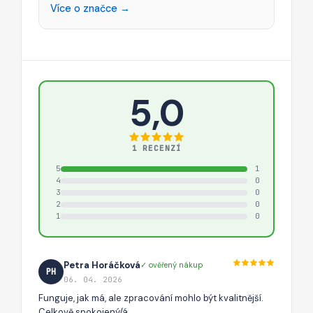
Více o značce →
5,0
1 RECENZÍ
5
1
4
0
3
0
2
0
1
0
Petra Horáčková
✓ ověřený nákup
PH
06. 04. 2026
Funguje, jak má, ale zpracování mohlo být kvalitnější.
Celkově spokojený/á.