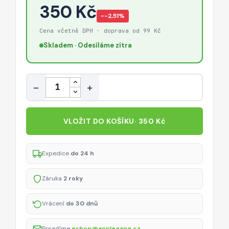
350 Kč
−-2,51%
Cena včetně DPH · doprava od 99 Kč
Skladem · Odesíláme zítra
Množství
−
+
VLOŽIT DO KOŠÍKU
· 350 Kč
Expedice
do 24 h
Záruka
2 roky
Vrácení
do 30 dnů
Poradíme
eshop@applegang.cz