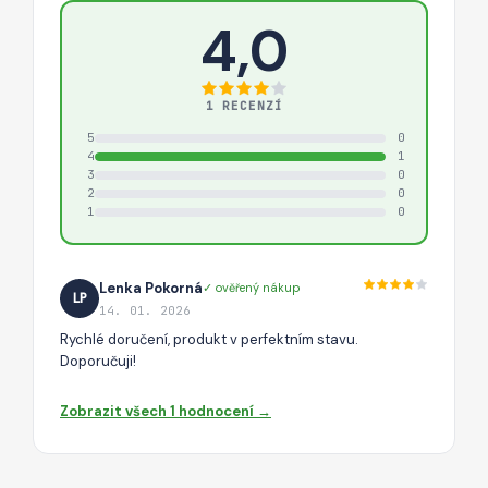
4,0
1 RECENZÍ
5
0
4
1
3
0
2
0
1
0
Lenka Pokorná
✓ ověřený nákup
LP
14. 01. 2026
Rychlé doručení, produkt v perfektním stavu.
Doporučuji!
Zobrazit všech 1 hodnocení →