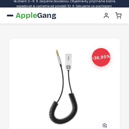
Ve dnech 3.–9. 8. čerpáme dovolenou. Objednávky přijímáme běžně,
expedovat je začneme od pondělí 10. 8. Děkujeme za pochopení.
Apple
Gang
-36,95%
BASEUS
CABA01-
01
Bezdrátový
Bluetooth
5.0