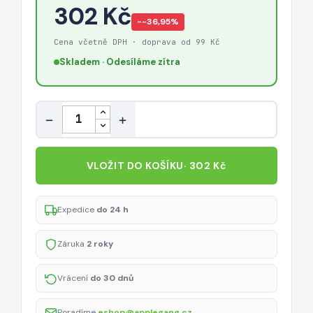
302 Kč
−-36,95%
Cena včetně DPH · doprava od 99 Kč
Skladem · Odesíláme zítra
Množství
−
+
VLOŽIT DO KOŠÍKU
· 302 Kč
Expedice
do 24 h
Záruka
2 roky
Vrácení
do 30 dnů
Poradíme
eshop@applegang.cz