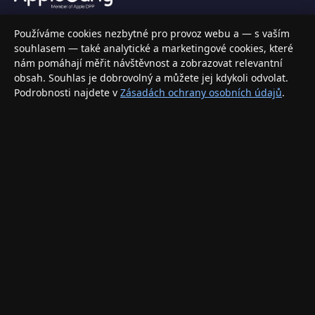
Váš specializovaný obchod s Apple produkty, příslušenstvím a
Používáme cookies nezbytné pro provoz webu a — s vaším
elektronikou. Nakupujte bezpečně a s jistotou.
souhlasem — také analytické a marketingové cookies, které
nám pomáhají měřit návštěvnost a zobrazovat relevantní
INFORMACE
obsah. Souhlas je dobrovolný a můžete jej kdykoli odvolat.
Podrobnosti najdete v
Zásadách ochrany osobních údajů
.
Doprava a doručení
Způsoby platby
Obchodní podmínky
Ochrana osobních údajů
Vrácení zboží a reklamace
KONTAKT
eshop@applegang.cz
Po–Pá: 9:00–18:00
Napište nám