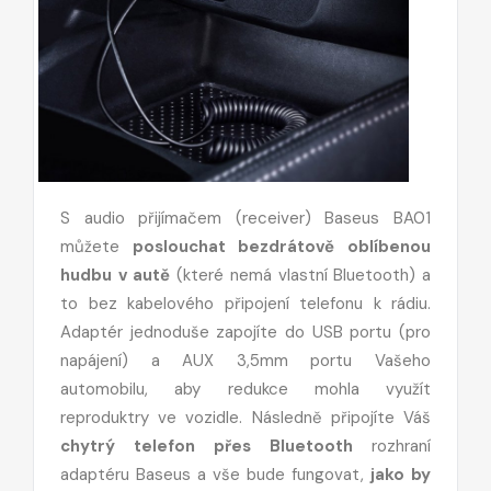
S audio přijímačem (receiver) Baseus BA01
můžete
poslouchat bezdrátově oblíbenou
hudbu v autě
(které nemá vlastní Bluetooth) a
to bez kabelového připojení telefonu k rádiu.
Adaptér jednoduše zapojíte do USB portu (pro
napájení) a AUX 3,5mm portu Vašeho
automobilu, aby redukce mohla využít
reproduktry ve vozidle. Následně připojíte Váš
chytrý telefon přes Bluetooth
rozhraní
adaptéru Baseus a vše bude fungovat,
jako by