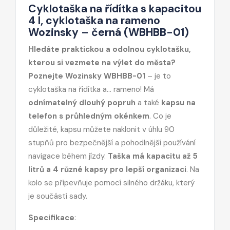
Cyklotaška na řídítka s kapacitou
4 l, cyklotaška na rameno
Wozinsky – černá (WBHBB-01)
Hledáte praktickou a odolnou cyklotašku,
kterou si vezmete na výlet do města?
Poznejte Wozinsky WBHBB-01
– je to
cyklotaška na řídítka a... rameno! Má
odnímatelný dlouhý popruh
a také
kapsu na
telefon s průhledným okénkem
. Co je
důležité, kapsu můžete naklonit v úhlu 90
stupňů pro bezpečnější a pohodlnější používání
navigace během jízdy.
Taška má kapacitu až 5
litrů a 4 různé kapsy pro lepší organizaci
. Na
kolo se připevňuje pomocí silného držáku, který
je součástí sady.
Specifikace
: