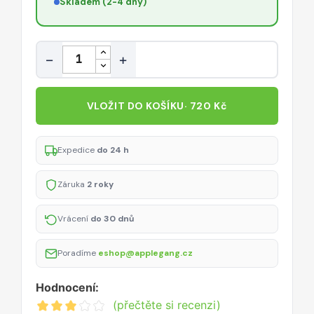
Skladem (2-4 dny)
Množství
−
+
VLOŽIT DO KOŠÍKU
· 720 Kč
Expedice
do 24 h
Záruka
2 roky
Vrácení
do 30 dnů
Poradíme
eshop@applegang.cz
Hodnocení:
(přečtěte si recenzi)