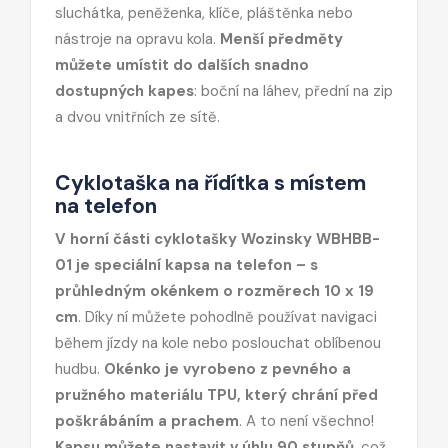
sluchátka, peněženka, klíče, pláštěnka nebo
nástroje na opravu kola.
Menší předměty
můžete umístit do dalších snadno
dostupných kapes
: boční na láhev, přední na zip
a dvou vnitřních ze sítě.
Cyklotaška na řídítka s místem
na telefon
V horní části cyklotašky Wozinsky WBHBB-
01 je speciální kapsa na telefon – s
průhledným okénkem o rozměrech 10 x 19
cm
. Díky ní můžete pohodlně používat navigaci
během jízdy na kole nebo poslouchat oblíbenou
hudbu.
Okénko je vyrobeno z pevného a
pružného materiálu TPU, který chrání před
poškrábáním a prachem
. A to není všechno!
Kapsu můžete nastavit v úhlu 90 stupňů
, což