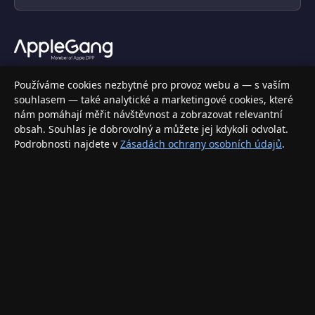
Váš specializovaný obchod s Apple produkty, příslušenstvím a
Používáme cookies nezbytné pro provoz webu a — s vaším
elektronikou. Nakupujte bezpečně a s jistotou.
souhlasem — také analytické a marketingové cookies, které
nám pomáhají měřit návštěvnost a zobrazovat relevantní
INFORMACE
obsah. Souhlas je dobrovolný a můžete jej kdykoli odvolat.
Podrobnosti najdete v
Zásadách ochrany osobních údajů
.
Doprava a doručení
Způsoby platby
Obchodní podmínky
Ochrana osobních údajů
Vrácení zboží a reklamace
KONTAKT
eshop@applegang.cz
Po–Pá: 9:00–18:00