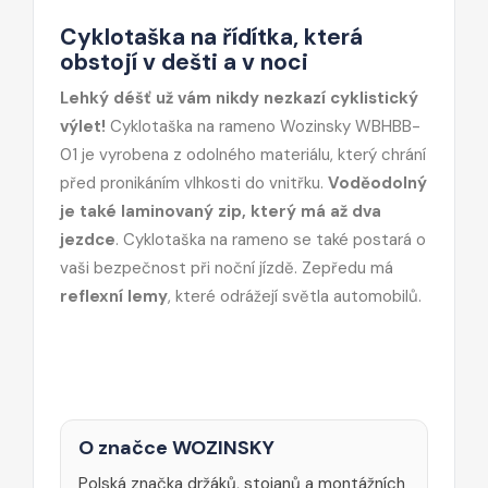
Cyklotaška na řídítka, která
obstojí v dešti a v noci
Lehký déšť už vám nikdy nezkazí cyklistický
výlet!
Cyklotaška na rameno Wozinsky WBHBB-
01 je vyrobena z odolného materiálu, který chrání
před pronikáním vlhkosti do vnitřku.
Voděodolný
je také laminovaný zip, který má až dva
jezdce
. Cyklotaška na rameno se také postará o
vaši bezpečnost při noční jízdě. Zepředu má
reflexní lemy
, které odrážejí světla automobilů.
O značce WOZINSKY
Polská značka držáků, stojanů a montážních