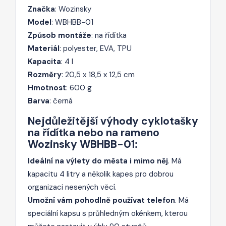
Značka
: Wozinsky
Model
: WBHBB-01
Způsob montáže
: na řídítka
Materiál
: polyester, EVA, TPU
Kapacita
: 4 l
Rozměry
: 20,5 x 18,5 x 12,5 cm
Hmotnost
: 600 g
Barva
: černá
Nejdůležitější výhody cyklotašky
na řídítka nebo na rameno
Wozinsky WBHBB-01:
Ideální na výlety do města i mimo něj
. Má
kapacitu 4 litry a několik kapes pro dobrou
organizaci nesených věcí.
Umožní vám pohodlně používat telefon
. Má
speciální kapsu s průhledným okénkem, kterou