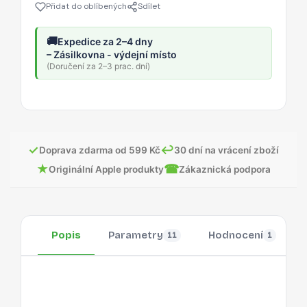
Přidat do oblíbených
Sdílet
🚚
Expedice za 2–4 dny
– Zásilkovna - výdejní místo
(Doručení za 2–3 prac. dní)
✓
↩
Doprava zdarma od 599 Kč
30 dní na vrácení zboží
★
☎
Originální Apple produkty
Zákaznická podpora
Popis
Parametry
Hodnocení
11
1