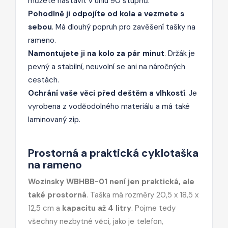
můžete nastavit v úhlu 90 stupňů.
Pohodlně ji odpojíte od kola a vezmete s
sebou
. Má dlouhý popruh pro zavěšení tašky na
rameno.
Namontujete ji na kolo za pár minut
. Držák je
pevný a stabilní, neuvolní se ani na náročných
cestách.
Ochrání vaše věci před deštěm a vlhkostí
. Je
vyrobena z voděodolného materiálu a má také
laminovaný zip.
Prostorná a praktická cyklotaška
na rameno
Wozinsky WBHBB-01 není jen praktická, ale
také prostorná
. Taška má rozměry 20,5 x 18,5 x
12,5 cm a
kapacitu až 4 litry
. Pojme tedy
všechny nezbytné věci, jako je telefon,