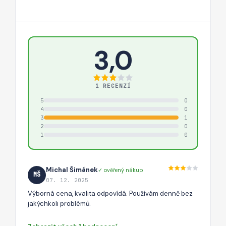
3,0
1 RECENZÍ
5
0
4
0
3
1
2
0
1
0
Michal Šimánek
✓ ověřený nákup
MŠ
07. 12. 2025
Výborná cena, kvalita odpovídá. Používám denně bez
jakýchkoli problémů.