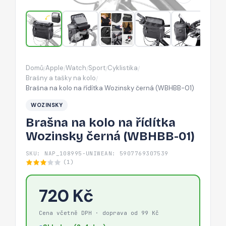
černá
(WBHBB-
01)
Domů
Apple
Watch
Sport
Cyklistika
/
/
/
/
/
Brašny a tašky na kolo
/
Brašna na kolo na řídítka Wozinsky černá (WBHBB-01)
WOZINSKY
Brašna na kolo na řídítka
Wozinsky černá (WBHBB-01)
SKU: NAP_108995-UNIW
EAN: 5907769307539
(1)
720 Kč
Cena včetně DPH · doprava od 99 Kč