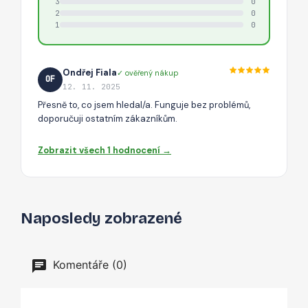
3
0
2
0
1
0
Ondřej Fiala
✓ ověřený nákup
OF
12. 11. 2025
Přesně to, co jsem hledal/a. Funguje bez problémů,
doporučuji ostatním zákazníkům.
Zobrazit všech 1 hodnocení →
Naposledy zobrazené
Komentáře (0)