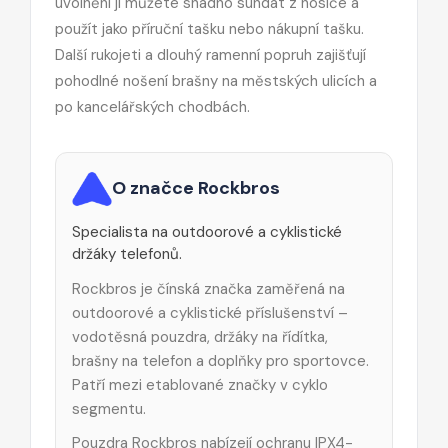
uvolnění ji můžete snadno sundat z nosiče a
použít jako příruční tašku nebo nákupní tašku.
Další rukojeti a dlouhý ramenní popruh zajišťují
pohodlné nošení brašny na městských ulicích a
po kancelářských chodbách.
O značce Rockbros
Specialista na outdoorové a cyklistické
držáky telefonů.
Rockbros je čínská značka zaměřená na
outdoorové a cyklistické příslušenství –
vodotěsná pouzdra, držáky na řídítka,
brašny na telefon a doplňky pro sportovce.
Patří mezi etablované značky v cyklo
segmentu.
Pouzdra Rockbros nabízejí ochranu IPX4-