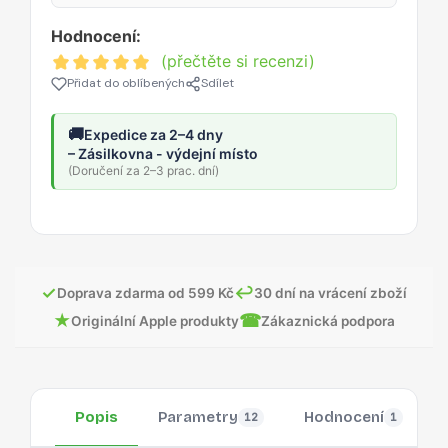
Hodnocení:
(přečtěte si recenzi)
Přidat do oblíbených
Sdílet
🚚
Expedice za 2–4 dny
– Zásilkovna - výdejní místo
(Doručení za 2–3 prac. dní)
✓
↩
Doprava zdarma od 599 Kč
30 dní na vrácení zboží
★
☎
Originální Apple produkty
Zákaznická podpora
Popis
Parametry
Hodnocení
12
1