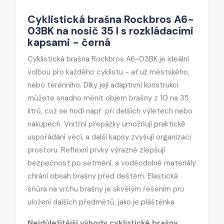
Cyklistická brašna Rockbros A6-
03BK na nosič 35 l s rozkládacími
kapsami - černá
Cyklistická brašna Rockbros A6-03BK je ideální
volbou pro každého cyklistu - ať už městského,
nebo terénního. Díky její adaptivní konstrukci
můžete snadno měnit objem brašny z 10 na 35
litrů, což se hodí např. při delších výletech nebo
nákupech. Vnitřní přepážky umožňují praktické
uspořádání věcí, a další kapsy zvyšují organizaci
prostoru. Reflexní prvky výrazně zlepšují
bezpečnost po setmění, a voděodolné materiály
chrání obsah brašny před deštěm. Elastická
šňůra na vrchu brašny je skvělým řešením pro
uložení dalších předmětů, jako je pláštěnka.
Nejdůležitější výhody cyklistické brašny