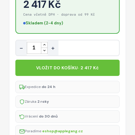
2 417 Kč
Cena včetně DPH · doprava od 99 Kč
Skladem (2-4 dny)
Množství
−
+
VLOŽIT DO KOŠÍKU
· 2 417 Kč
Expedice
do 24 h
Záruka
2 roky
Vrácení
do 30 dnů
Poradíme
eshop@applegang.cz