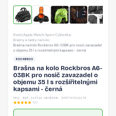
pro
nosič
zavazadel
o
objemu
Domů
Apple
Watch
Sport
Cyklistika
/
/
/
/
/
35
Brašny a tašky na kolo
/
l
Brašna na kolo Rockbros A6-03BK pro nosič zavazadel
o objemu 35 l s rozšiřitelnými kapsami - černá
s
rozšiřitelnými
ROCKBROS
kapsami
Brašna na kolo Rockbros A6-
-
03BK pro nosič zavazadel o
černá
objemu 35 l s rozšiřitelnými
kapsami - černá
SKU: NAP_163764-UNIW
EAN: 5907769362170
(1)