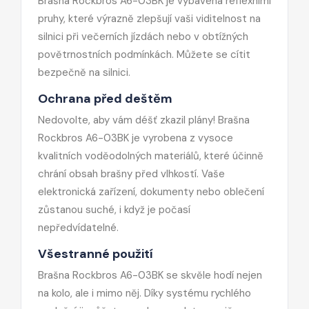
Brašna Rockbros A6-03BK je vybavena reflexními
pruhy, které výrazně zlepšují vaši viditelnost na
silnici při večerních jízdách nebo v obtížných
povětrnostních podmínkách. Můžete se cítit
bezpečně na silnici.
Ochrana před deštěm
Nedovolte, aby vám déšť zkazil plány! Brašna
Rockbros A6-03BK je vyrobena z vysoce
kvalitních voděodolných materiálů, které účinně
chrání obsah brašny před vlhkostí. Vaše
elektronická zařízení, dokumenty nebo oblečení
zůstanou suché, i když je počasí
nepředvídatelné.
Všestranné použití
Brašna Rockbros A6-03BK se skvěle hodí nejen
na kolo, ale i mimo něj. Díky systému rychlého