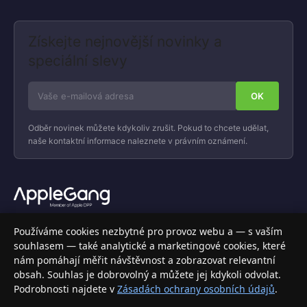
Získejte nejnovější novinky a
speciální slevy
Odběr novinek můžete kdykoliv zrušit. Pokud to chcete udělat,
naše kontaktní informace naleznete v právním oznámení.
Váš specializovaný obchod s Apple produkty, příslušenstvím a
Používáme cookies nezbytné pro provoz webu a — s vaším
elektronikou. Nakupujte bezpečně a s jistotou.
souhlasem — také analytické a marketingové cookies, které
nám pomáhají měřit návštěvnost a zobrazovat relevantní
INFORMACE
obsah. Souhlas je dobrovolný a můžete jej kdykoli odvolat.
Podrobnosti najdete v
Zásadách ochrany osobních údajů
.
Doprava a doručení