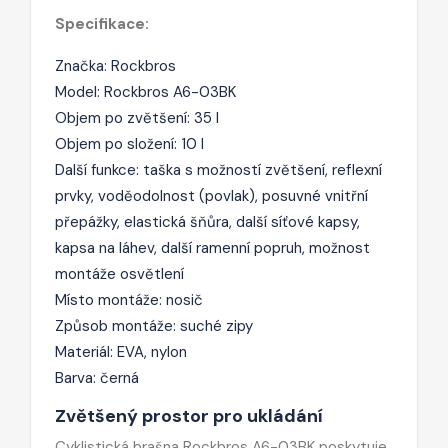
Specifikace:
Značka: Rockbros
Model: Rockbros A6-03BK
Objem po zvětšení: 35 l
Objem po složení: 10 l
Další funkce: taška s možností zvětšení, reflexní
prvky, voděodolnost (povlak), posuvné vnitřní
přepážky, elastická šňůra, další síťové kapsy,
kapsa na láhev, další ramenní popruh, možnost
montáže osvětlení
Místo montáže: nosič
Způsob montáže: suché zipy
Materiál: EVA, nylon
Barva: černá
Zvětšený prostor pro ukládání
Cyklistická brašna Rockbros A6-03BK poskytuje