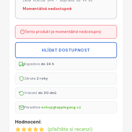
Cena včetně DPH · doprava od 99 Kč
Momentálně nedostupné
Tento produkt je momentálně nedostupný.
HLÍDAT DOSTUPNOST
Expedice
do 24 h
Záruka
2 roky
Vrácení
do 30 dnů
Poradíme
eshop@applegang.cz
Hodnocení:
(přečtěte si recenzi)