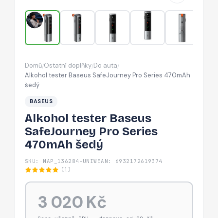
470mAh
šedý
Domů
Ostatní doplňky
Do auta
/
/
/
Alkohol tester Baseus SafeJourney Pro Series 470mAh
šedý
BASEUS
Alkohol tester Baseus
SafeJourney Pro Series
470mAh šedý
SKU: NAP_136284-UNIW
EAN: 6932172619374
(1)
3 020 Kč