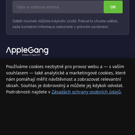
Odběr novinek můžete kdykoliv zrušit. Pokud to chcete udělat,
naše kontaktní informace naleznete v právním oznámení.
Váš specializovaný obchod s Apple produkty, příslušenstvím a
Používáme cookies nezbytné pro provoz webu a — s vaším
elektronikou. Nakupujte bezpečně a s jistotou.
souhlasem — také analytické a marketingové cookies, které
nám pomáhají měřit návštěvnost a zobrazovat relevantní
INFORMACE
obsah. Souhlas je dobrovolný a můžete jej kdykoli odvolat.
Podrobnosti najdete v
Zásadách ochrany osobních údajů
.
Doprava a doručení
Způsoby platby
Obchodní podmínky
Ochrana osobních údajů
Vrácení zboží a reklamace