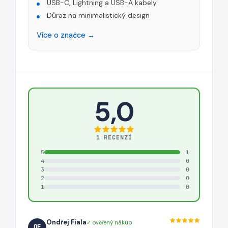
USB-C, Lightning a USB-A kabely
Důraz na minimalistický design
Více o značce →
5,0
1 RECENZÍ
5
1
4
0
3
0
2
0
1
0
Ondřej Fiala
✓ ověřený nákup
OF