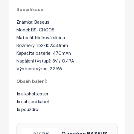
Specifikace:
Známka: Baseus
Model: BS-CH008
Materiál: hliníková slitina
Rozměry: 152x152x30mm
Kapacita baterie: 470mAh
Napájení (vstup): 5V / 0.47A
Výstupní výkon: 2.35W
Obsah balení:
1x alkoholtester
1x nabíjecí kabel
1x pouzdro
O značce BASEUS