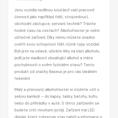
Jsou vozidla nedílnou součástí vaší pracovní
činnosti jako například řidič, strojvedoucí,
obchodní zástupce, servisní technik? Trávíte
hodně času na cestách? Alkoholtester je velmi
užitečné zařízení. Díky němu můžete snadno
ověřit svou schopnost řídit různé typy vozidel.
Byli jste na oslavě, užíváte léky na bázi alkoholu,
jedli jste sladkosti obsahující alkohol a máte
pochybnosti o svém fyzickém stavu? Tento
produkt od značky Baseus je pro vás ideálním
řešením!
Malý a přenosný alkoholtester si můžete vzít s
sebou kamkoli – do kapsy, tašky, batohu, kufru
nebo do přihrádky v autě. S tímto zařízením se
budete cítit mnohem jistěji. Zařízení má LED
displej, který zobrazuje stav nabití a informace o