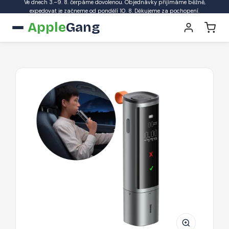
Ve dnech 3.–9. 8. čerpáme dovolenou. Objednávky přijímáme běžně,
expedovat je začneme od pondělí 10. 8. Děkujeme za pochopení.
Apple
Gang
Alkohol
tester
Baseus
SafeJourney
Pro
Series