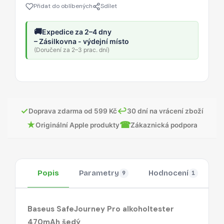
Přidat do oblíbených
Sdílet
🚚
Expedice za 2–4 dny
– Zásilkovna - výdejní místo
(Doručení za 2–3 prac. dní)
✓
↩
Doprava zdarma od 599 Kč
30 dní na vrácení zboží
★
☎
Originální Apple produkty
Zákaznická podpora
Popis
Parametry
Hodnocení
O
9
1
Baseus SafeJourney Pro alkoholtester
470mAh šedý