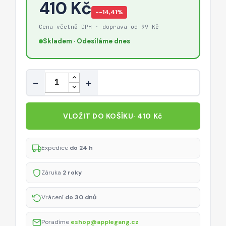
410 Kč
−-14,41%
Cena včetně DPH · doprava od 99 Kč
Skladem · Odesíláme dnes
Množství
−
+
VLOŽIT DO KOŠÍKU
· 410 Kč
Expedice
do 24 h
Záruka
2 roky
Vrácení
do 30 dnů
Poradíme
eshop@applegang.cz