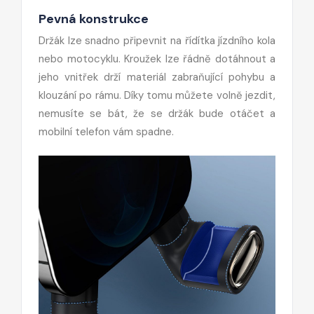
Pevná konstrukce
Držák lze snadno připevnit na řídítka jízdního kola
nebo motocyklu. Kroužek lze řádně dotáhnout a
jeho vnitřek drží materiál zabraňující pohybu a
klouzání po rámu. Díky tomu můžete volně jezdit,
nemusíte se bát, že se držák bude otáčet a
mobilní telefon vám spadne.