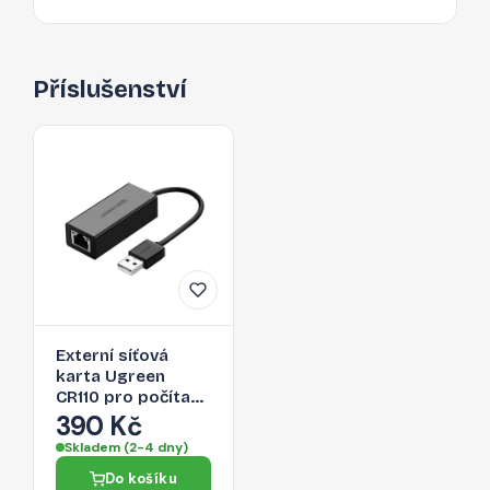
Příslušenství
Externí síťová
karta Ugreen
CR110 pro počítač
a chytrý telefon -
390 Kč
černá
Skladem (2-4 dny)
Do košíku