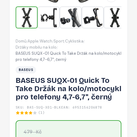
Držák
na
kolo/motocykl
pro
telefony
Domů
Apple
Watch
Sport
Cyklistika
/
/
/
/
/
4,7-
Držáky mobilu na kolo
/
6,7",
BASEUS SUQX-01 Quick To Take Držák na kolo/motocykl
pro telefony 4,7-6,7", černý
černý
BASEUS
BASEUS SUQX-01 Quick To
Take Držák na kolo/motocykl
pro telefony 4,7-6,7", černý
SKU: BAS-SUQ-X01-BLK
EAN: 6953156206878
(1)
479 Kč