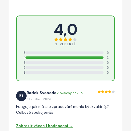
4,0
1 RECENZÍ
5
0
4
1
3
0
2
0
1
0
Radek Svoboda
✓ ověřený nákup
RS
01. 03. 2026
Funguje, jak má, ale zpracování mohlo být kvalitnější.
Celkově spokojený/á.
Zobrazit všech 1 hodnocení →