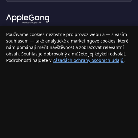
Váš specializovaný obchod s Apple produkty, příslušenstvím a
Používáme cookies nezbytné pro provoz webu a — s vaším
elektronikou. Nakupujte bezpečně a s jistotou.
souhlasem — také analytické a marketingové cookies, které
nám pomáhají měřit návštěvnost a zobrazovat relevantní
INFORMACE
obsah. Souhlas je dobrovolný a můžete jej kdykoli odvolat.
Podrobnosti najdete v
Zásadách ochrany osobních údajů
.
Doprava a doručení
Způsoby platby
Obchodní podmínky
Ochrana osobních údajů
Vrácení zboží a reklamace
KONTAKT
eshop@applegang.cz
Po–Pá: 9:00–18:00