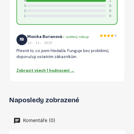
4
1
3
0
2
0
1
0
Monika Burianová
✓ ověřený nákup
MB
12. 11. 2025
Přesně to, co jsem hledal/a. Funguje bez problémů,
doporučuji ostatním zákazníkům.
Zobrazit všech 1 hodnocení →
Naposledy zobrazené
Komentáře (0)