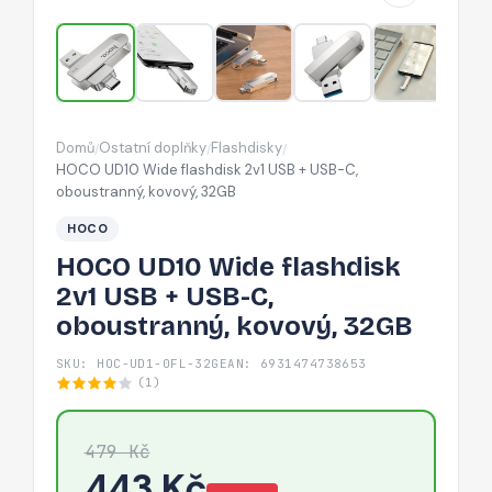
+
USB-
C,
oboustranný,
kovový,
Domů
Ostatní doplňky
Flashdisky
/
/
/
32GB
HOCO UD10 Wide flashdisk 2v1 USB + USB-C,
oboustranný, kovový, 32GB
HOCO
HOCO UD10 Wide flashdisk
2v1 USB + USB-C,
oboustranný, kovový, 32GB
SKU: HOC-UD1-0FL-32G
EAN: 6931474738653
(1)
479 Kč
443 Kč