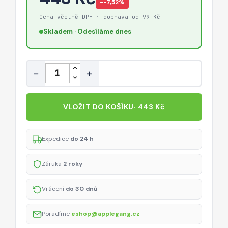
−-7,52%
Cena včetně DPH · doprava od 99 Kč
Skladem · Odesíláme dnes
Množství
−
+
VLOŽIT DO KOŠÍKU
· 443 Kč
Expedice
do 24 h
Záruka
2 roky
Vrácení
do 30 dnů
Poradíme
eshop@applegang.cz