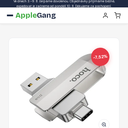
Ve dnech 3.–9. 8. čerpáme dovolenou. Objednávky přijímáme běžně,
expedovat je začneme od pondělí 10. 8. Děkujeme za pochopení.
Apple
Gang
-7,52%
HOCO
UD10
Wide
flashdisk
2v1
USB