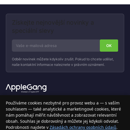
Získejte nejnovější novinky a
speciální slevy
Odběr novinek můžete kdykoliv zrušit. Pokud to chcete udělat,
naše kontaktní informace naleznete v právním oznámení.
Váš specializovaný obchod s Apple produkty, příslušenstvím a
Používáme cookies nezbytné pro provoz webu a — s vaším
elektronikou. Nakupujte bezpečně a s jistotou.
souhlasem — také analytické a marketingové cookies, které
nám pomáhají měřit návštěvnost a zobrazovat relevantní
INFORMACE
obsah. Souhlas je dobrovolný a můžete jej kdykoli odvolat.
Podrobnosti najdete v
Zásadách ochrany osobních údajů
.
Doprava a doručení