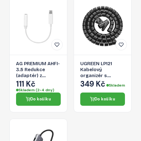
AG PREMIUM AHFI-
UGREEN LP121
3.5 Redukce
Kabelový
(adaptér) z
organizér s
Lightning na 3,5
aplikačním
111 Kč
349 Kč
Skladem
Jack, bílá
vodítkem, průměr
Skladem (2-4 dny)
25mm, délka 1,5m,
Do košíku
Do košíku
černý