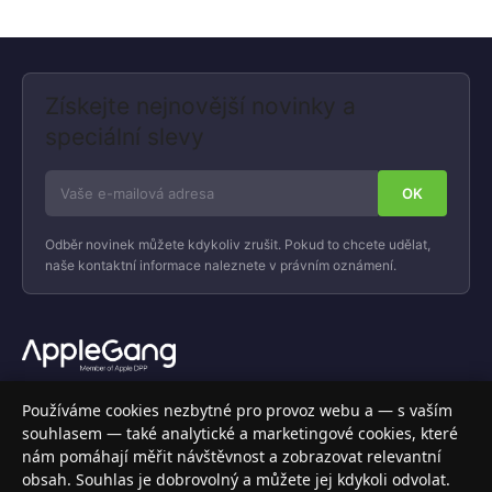
Získejte nejnovější novinky a
speciální slevy
Odběr novinek můžete kdykoliv zrušit. Pokud to chcete udělat,
naše kontaktní informace naleznete v právním oznámení.
Váš specializovaný obchod s Apple produkty, příslušenstvím a
Používáme cookies nezbytné pro provoz webu a — s vaším
elektronikou. Nakupujte bezpečně a s jistotou.
souhlasem — také analytické a marketingové cookies, které
nám pomáhají měřit návštěvnost a zobrazovat relevantní
INFORMACE
obsah. Souhlas je dobrovolný a můžete jej kdykoli odvolat.