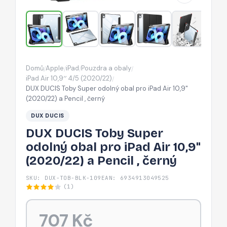
pro
iPad
Air
10,9"
(2020/22)
Domů
Apple
iPad
Pouzdra a obaly
/
/
/
/
a
iPad Air 10,9′′ 4/5 (2020/22)
/
Pencil
DUX DUCIS Toby Super odolný obal pro iPad Air 10,9"
(2020/22) a Pencil , černý
,
černý
DUX DUCIS
DUX DUCIS Toby Super
odolný obal pro iPad Air 10,9"
(2020/22) a Pencil , černý
SKU: DUX-TOB-BLK-109
EAN: 6934913049525
(1)
707 Kč