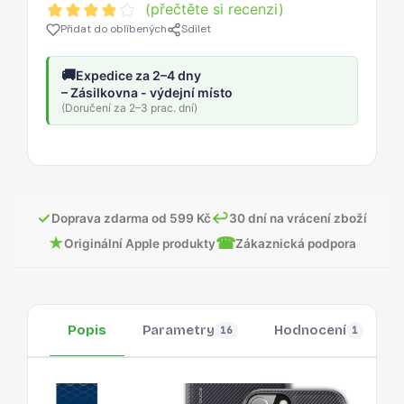
(přečtěte si recenzi)
Přidat do oblíbených
Sdílet
🚚
Expedice za 2–4 dny
– Zásilkovna - výdejní místo
(Doručení za 2–3 prac. dní)
✓
↩
Doprava zdarma od 599 Kč
30 dní na vrácení zboží
★
☎
Originální Apple produkty
Zákaznická podpora
Popis
Parametry
Hodnocení
16
1