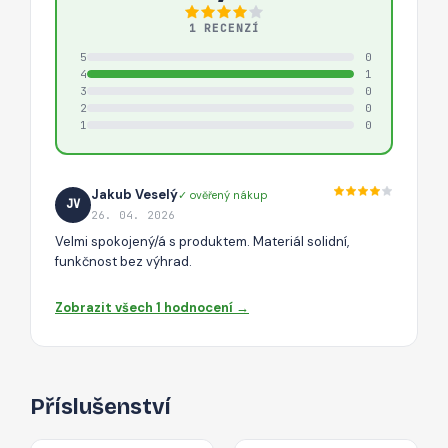
1 RECENZÍ
5
0
4
1
3
0
2
0
1
0
Jakub Veselý
✓ ověřený nákup
JV
26. 04. 2026
Velmi spokojený/á s produktem. Materiál solidní,
funkčnost bez výhrad.
Zobrazit všech 1 hodnocení →
Příslušenství