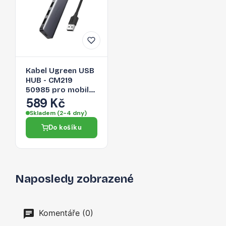
Kabel Ugreen USB
HUB - CM219
50985 pro mobilní
zařízení - šedá
589 Kč
Skladem (2-4 dny)
Do košíku
Naposledy zobrazené
Komentáře (0)