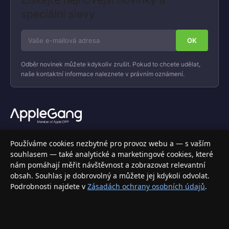
speciální slevy
Odběr novinek můžete kdykoliv zrušit. Pokud to chcete udělat,
naše kontaktní informace naleznete v právním oznámení.
Váš specializovaný obchod s Apple produkty, příslušenstvím a
Používáme cookies nezbytné pro provoz webu a — s vaším
elektronikou. Nakupujte bezpečně a s jistotou.
souhlasem — také analytické a marketingové cookies, které
nám pomáhají měřit návštěvnost a zobrazovat relevantní
INFORMACE
obsah. Souhlas je dobrovolný a můžete jej kdykoli odvolat.
Podrobnosti najdete v
Zásadách ochrany osobních údajů
.
Doprava a doručení
Způsoby platby
Obchodní podmínky