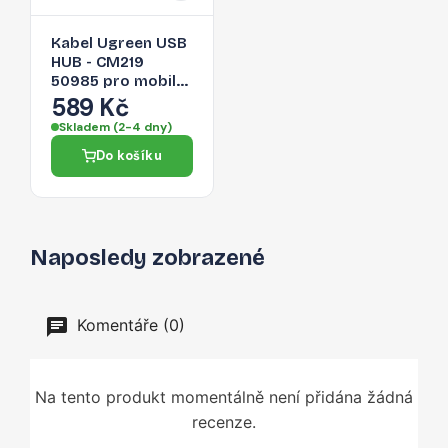
Kabel Ugreen USB
HUB - CM219
50985 pro mobilní
zařízení - šedá
589 Kč
Skladem (2-4 dny)
Do košíku
Naposledy zobrazené
Komentáře (0)
Na tento produkt momentálně není přidána žádná
recenze.