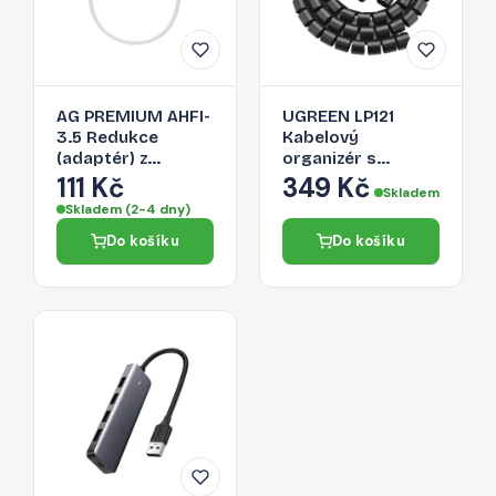
AG PREMIUM AHFI-
UGREEN LP121
3.5 Redukce
Kabelový
(adaptér) z
organizér s
Lightning na 3,5
aplikačním
111 Kč
349 Kč
Skladem
Jack, bílá
vodítkem, průměr
Skladem (2-4 dny)
25mm, délka 1,5m,
Do košíku
Do košíku
černý