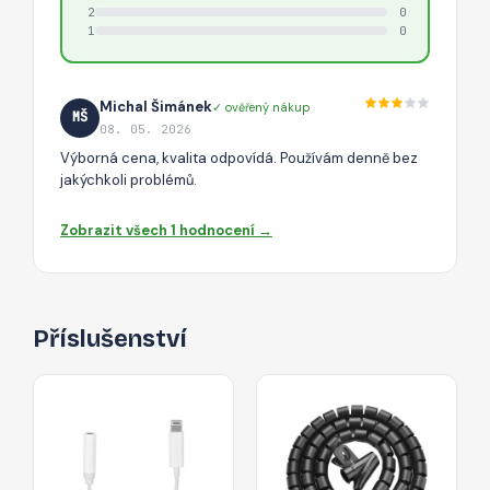
2
0
1
0
Michal Šimánek
✓ ověřený nákup
MŠ
08. 05. 2026
Výborná cena, kvalita odpovídá. Používám denně bez
jakýchkoli problémů.
Zobrazit všech 1 hodnocení →
Příslušenství