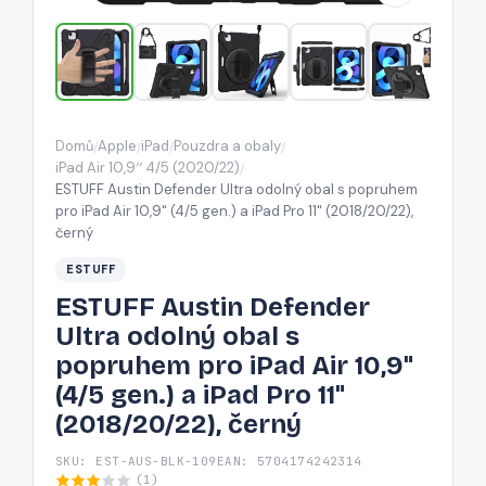
s
popruhem
pro
iPad
Air
Domů
Apple
iPad
Pouzdra a obaly
/
/
/
/
10,9"
iPad Air 10,9′′ 4/5 (2020/22)
/
(4/5
ESTUFF Austin Defender Ultra odolný obal s popruhem
pro iPad Air 10,9" (4/5 gen.) a iPad Pro 11" (2018/20/22),
gen.)
černý
a
iPad
ESTUFF
Pro
ESTUFF Austin Defender
11"
Ultra odolný obal s
(2018/20/22),
popruhem pro iPad Air 10,9"
černý
(4/5 gen.) a iPad Pro 11"
(2018/20/22), černý
SKU: EST-AUS-BLK-109
EAN: 5704174242314
(1)