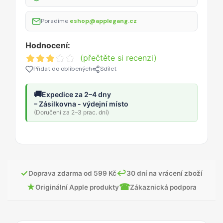
Poradíme
eshop@applegang.cz
Hodnocení:
(přečtěte si recenzi)
Přidat do oblíbených
Sdílet
🚚
Expedice za 2–4 dny
– Zásilkovna - výdejní místo
(Doručení za 2–3 prac. dní)
✓
↩
Doprava zdarma od 599 Kč
30 dní na vrácení zboží
★
☎
Originální Apple produkty
Zákaznická podpora