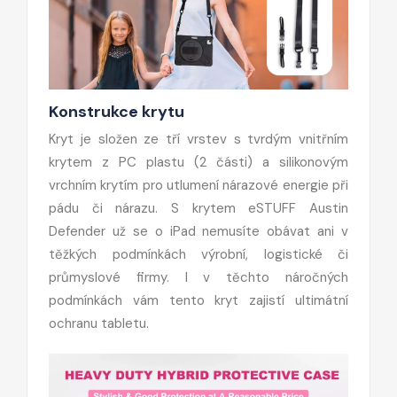
Konstrukce krytu
Kryt je složen ze tří vrstev s tvrdým vnitřním
krytem z PC plastu (2 části) a silikonovým
vrchním krytím pro utlumení nárazové energie při
pádu či nárazu. S krytem eSTUFF Austin
Defender už se o iPad nemusíte obávat ani v
těžkých podmínkách výrobní, logistické či
průmyslové firmy. I v těchto náročných
podmínkách vám tento kryt zajistí ultimátní
ochranu tabletu.