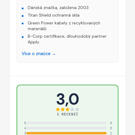
Dánská značka, založena 2003
Titan Shield ochranná skla
Green Power kabely z recyklovaných
materiálů
B-Corp certifikace, dlouhodobý partner
Applu
Více o značce →
3,0
1 RECENZÍ
5
0
4
0
3
1