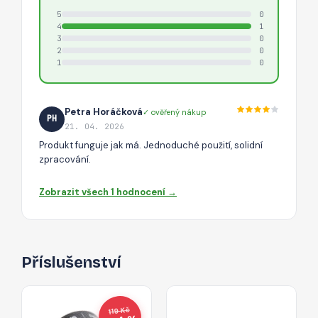
5
0
4
1
3
0
2
0
1
0
Petra Horáčková
✓ ověřený nákup
PH
21. 04. 2026
Produkt funguje jak má. Jednoduché použití, solidní
zpracování.
Zobrazit všech 1 hodnocení →
Příslušenství
119 Kč