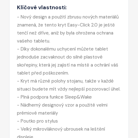
Klíčové vlastnosti:
- Nový design a použití zbrusu nových materiálů
znamená, že tento kryt Easy-Click 2.0 je ještě
tenčí než dříve, aniž by byla ohrožena ochrana
vašeho tabletu.
- Díky dokonalému uchycení můžete tablet
jednoduše zacvaknout do silné plastové
skořepiny, která jej zajistí na místě a ochrání váš
tablet před poškozením.
- Kryt má různé polohy stojanu, takže v každé
situaci budete mít vždy nejlepší pozorovací úhel.
- Plná podpora funkce Sleep&Wake
- Nádherný designový vzor a použité velmi
prémiové materiály
- Poutko pro stylus
- Velký mikrovláknový ubrousek na leštění
displeje