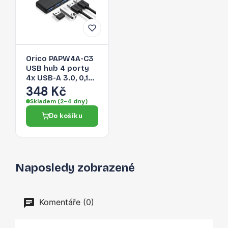
Orico PAPW4A-C3
USB hub 4 porty
4x USB-A 3.0, 0,15
m – černý
348 Kč
Skladem (2-4 dny)
Do košíku
Naposledy zobrazené
Komentáře (0)