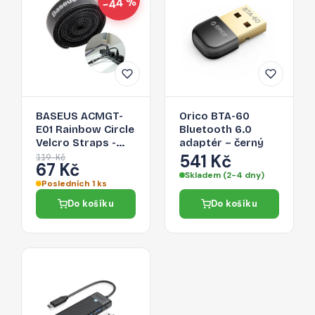
−44 %
BASEUS ACMGT-
Orico BTA-60
E01 Rainbow Circle
Bluetooth 6.0
Velcro Straps -
adaptér – černý
páska na suchý zip
541 Kč
119 Kč
67 Kč
pro organizaci
Skladem (2-4 dny)
kabelů, 1m, černá
Posledních 1 ks
Do košíku
Do košíku