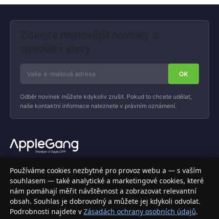
Získejte nejnovější novinky a
speciální slevy
Odběr novinek můžete kdykoliv zrušit. Pokud to chcete udělat,
naše kontaktní informace naleznete v právním oznámení.
Váš specializovaný obchod s Apple produkty, příslušenstvím a
Používáme cookies nezbytné pro provoz webu a — s vaším
elektronikou. Nakupujte bezpečně a s jistotou.
souhlasem — také analytické a marketingové cookies, které
nám pomáhají měřit návštěvnost a zobrazovat relevantní
INFORMACE
obsah. Souhlas je dobrovolný a můžete jej kdykoli odvolat.
Podrobnosti najdete v
Zásadách ochrany osobních údajů
.
Doprava a doručení