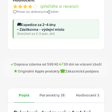
Hodnocení:
(přečtěte si recenzi)
Přidat do oblíbených
Sdílet
🚚
Expedice za 2–4 dny
– Zásilkovna - výdejní místo
(Doručení za 2–3 prac. dní)
✓
↩
Doprava zdarma od 599 Kč
30 dní na vrácení zboží
★
☎
Originální Apple produkty
Zákaznická podpora
Popis
Parametry
Hodnocení
15
1