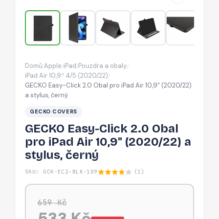
iPad
Air
10,9"
(2020/22)
a
Domů
Apple
iPad
Pouzdra a obaly
/
/
/
/
stylus,
iPad Air 10,9′′ 4/5 (2020/22)
/
černý
GECKO Easy-Click 2.0 Obal pro iPad Air 10,9" (2020/22)
a stylus, černý
GECKO COVERS
GECKO Easy-Click 2.0 Obal
pro iPad Air 10,9" (2020/22) a
stylus, černý
SKU: GCK-EC2-BLK-109
(1)
659 Kč
533 Kč