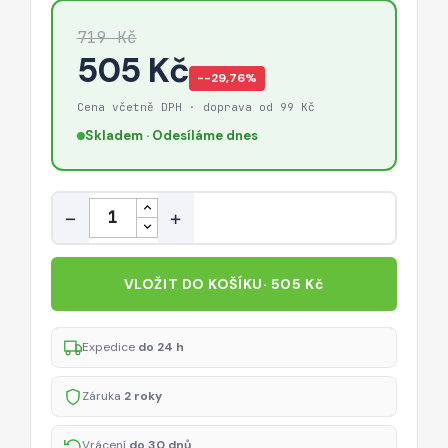
719 Kč
505 Kč
−-29,76%
Cena včetně DPH · doprava od 99 Kč
Skladem · Odesíláme dnes
Množství
−
+
VLOŽIT DO KOŠÍKU
· 505 Kč
Expedice
do 24 h
Záruka
2 roky
Vrácení
do 30 dnů