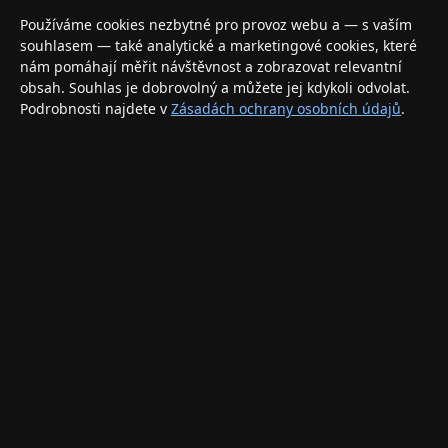
Váš specializovaný obchod s Apple produkty, příslušenstvím a
Používáme cookies nezbytné pro provoz webu a — s vaším
elektronikou. Nakupujte bezpečně a s jistotou.
souhlasem — také analytické a marketingové cookies, které
nám pomáhají měřit návštěvnost a zobrazovat relevantní
INFORMACE
obsah. Souhlas je dobrovolný a můžete jej kdykoli odvolat.
Podrobnosti najdete v
Zásadách ochrany osobních údajů
.
Doprava a doručení
Způsoby platby
Obchodní podmínky
Ochrana osobních údajů
Vrácení zboží a reklamace
KONTAKT
eshop@applegang.cz
Po–Pá: 9:00–18:00
Napište nám