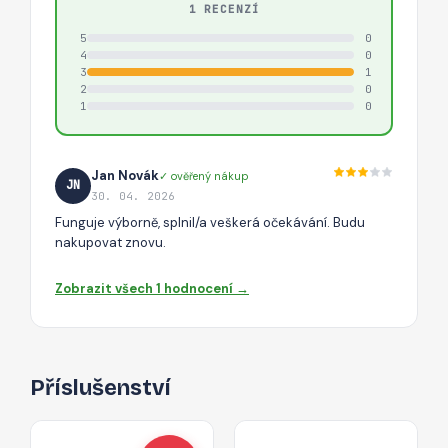
1 RECENZÍ
5
0
4
0
3
1
2
0
1
0
Jan Novák
✓ ověřený nákup
JN
30. 04. 2026
Funguje výborně, splnil/a veškerá očekávání. Budu
nakupovat znovu.
Zobrazit všech 1 hodnocení →
Příslušenství