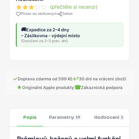
(přečtěte si recenzi)
Přidat do oblíbených
Sdílet
🚚
Expedice za 2–4 dny
– Zásilkovna - výdejní místo
(Doručení za 2–3 prac. dní)
✓
↩
Doprava zdarma od 599 Kč
30 dní na vrácení zboží
★
☎
Originální Apple produkty
Zákaznická podpora
Popis
Parametry
Hodnocení
19
1
Prémiový, kožený a velmi funkční