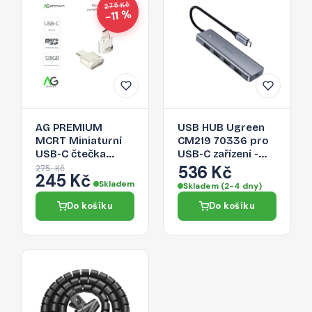
275 Kč
−11 %
AG PREMIUM
USB HUB Ugreen
MCRT Miniaturní
CM219 70336 pro
USB-C čtečka
USB-C zařízení -
Micro SD karet,
šedá
536 Kč
275 Kč
245 Kč
zlatá
Skladem
Skladem (2-4 dny)
Do košíku
Do košíku