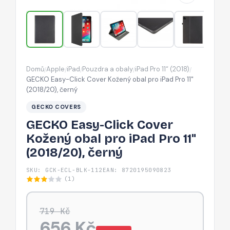
pro
iPad
Pro
11"
(2018/20),
Domů
Apple
iPad
Pouzdra a obaly
iPad Pro 11“ (2018)
/
/
/
/
/
černý
GECKO Easy-Click Cover Kožený obal pro iPad Pro 11"
(2018/20), černý
GECKO COVERS
GECKO Easy-Click Cover
Kožený obal pro iPad Pro 11"
(2018/20), černý
SKU: GCK-ECL-BLK-112
EAN: 8720195090823
(1)
719 Kč
656 Kč