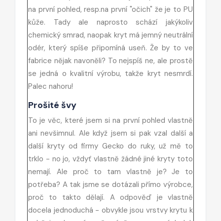
na první pohled, resp.na první "očich" že je to PU
kůže. Tady ale naprosto schází jakýkoliv
chemický smrad, naopak kryt má jemný neutrální
odér, který spíše připomíná useň. Že by to ve
fabrice nějak navoněli? To nejspíš ne, ale prostě
se jedná o kvalitní výrobu, takže kryt nesmrdí.
Palec nahoru!
Prošité švy
To je věc, které jsem si na první pohled vlastně
ani nevšimnul. Ale když jsem si pak vzal další a
další kryty od firmy Gecko do ruky, už mě to
trklo - no jo, vždyť vlastně žádné jiné kryty toto
nemají. Ale proč to tam vlastně je? Je to
potřeba? A tak jsme se dotázali přímo výrobce,
proč to takto dělají. A odpověď je vlastně
docela jednoduchá - obvykle jsou vrstvy krytu k