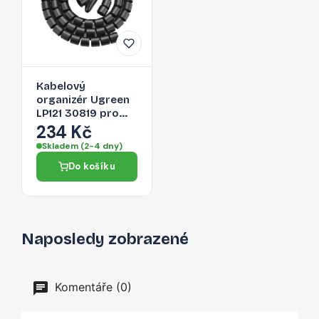
Kabelový
organizér Ugreen
LP121 30819 pro
kabely - černá
234 Kč
Skladem (2-4 dny)
Do košíku
Naposledy zobrazené
Komentáře (0)