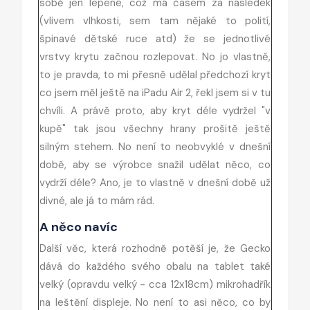
sobě jen lepené, což má časem za následek
(vlivem vlhkosti, sem tam nějaké to polití,
špinavé dětské ruce atd) že se jednotlivé
vrstvy krytu začnou rozlepovat. No jo vlastně,
to je pravda, to mi přesně udělal předchozí kryt
co jsem měl ještě na iPadu Air 2, řekl jsem si v tu
chvíli. A právě proto, aby kryt déle vydržel "v
kupě" tak jsou všechny hrany prošitě ještě
silným stehem. No není to neobvyklé v dnešní
době, aby se výrobce snažil udělat něco, co
vydrží déle? Ano, je to vlastně v dnešní době už
divné, ale já to mám rád.
A něco navíc
Další věc, která rozhodně potěší je, že Gecko
dává do každého svého obalu na tablet také
velký (opravdu velký - cca 12x18cm) mikrohadřík
na leštění displeje. No není to asi něco, co by