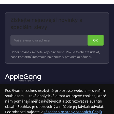
Získejte nejnovější novinky a
speciální slevy
Odběr novinek můžete kdykoliv zrušit. Pokud to chcete udělat,
naše kontaktní informace naleznete v právním oznámení.
Váš specializovaný obchod s Apple produkty, příslušenstvím a
Používáme cookies nezbytné pro provoz webu a — s vaším
elektronikou. Nakupujte bezpečně a s jistotou.
souhlasem — také analytické a marketingové cookies, které
nám pomáhají měřit návštěvnost a zobrazovat relevantní
INFORMACE
obsah. Souhlas je dobrovolný a můžete jej kdykoli odvolat.
Podrobnosti najdete v
Zásadách ochrany osobních údajů
.
Doprava a doručení