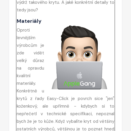
výdrž takového krytu. A jaké konkrétní detaily to
tedy jsou?
Materiály
Oproti
levnějším
výrobcům je
zde vidět
velký důraz
na opravdu
kvalitní
materiály.
Konkrétně u
krytů z řady Easy-Click je povrch sice "jen"
koženkový, ale upřímně - kdybych si to
nepřečetl v technické specifikaci, nepoznal
bych že je to kůže. Když vybalíte kryt od většiny
ostatních výrobců, většinou je to poznat hned