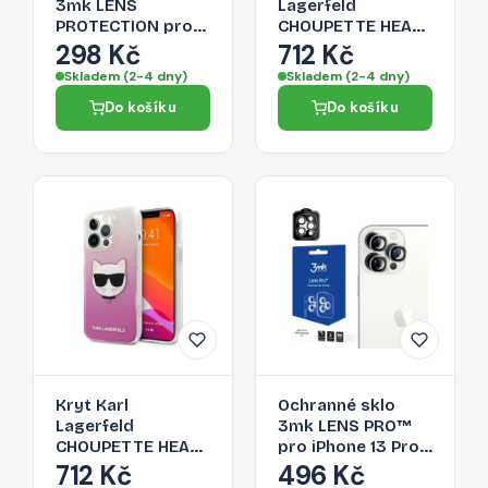
3mk LENS
Lagerfeld
PROTECTION pro
CHOUPETTE HEAD
iPhone 13 Pro Max
pro iPhone 13 Pro
298 Kč
712 Kč
- čiré
Max -
Skladem (2-4 dny)
Skladem (2-4 dny)
transparentní
Do košíku
Do košíku
Kryt Karl
Ochranné sklo
Lagerfeld
3mk LENS PRO™
CHOUPETTE HEAD
pro iPhone 13 Pro
pro iPhone 13 Pro
Max / 13 Pro -
712 Kč
496 Kč