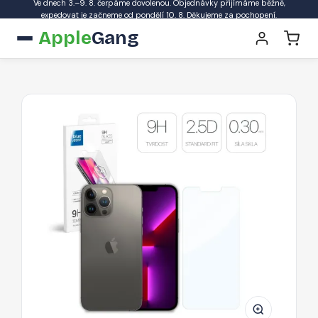
Ve dnech 3.–9. 8. čerpáme dovolenou. Objednávky přijímáme běžně,
expedovat je začneme od pondělí 10. 8. Děkujeme za pochopení.
Apple
Gang
BLUE
STAR
Ochranné
sklo
2.5D
STANDARD