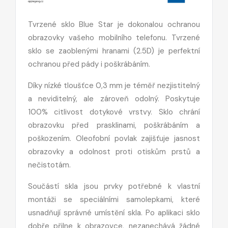
Tvrzené sklo Blue Star je dokonalou ochranou
obrazovky vašeho mobilního telefonu. Tvrzené
sklo se zaoblenými hranami (2.5D) je perfektní
ochranou před pády i poškrábáním.
Díky nízké tloušťce 0,3 mm je téměř nezjistitelný
a neviditelný, ale zároveň odolný. Poskytuje
100% citlivost dotykové vrstvy. Sklo chrání
obrazovku před prasklinami, poškrábáním a
poškozením. Oleofobní povlak zajišťuje jasnost
obrazovky a odolnost proti otiskům prstů a
nečistotám.
Součástí skla jsou prvky potřebné k vlastní
montáži se speciálními samolepkami, které
usnadňují správné umístění skla. Po aplikaci sklo
dobře přilne k obrazovce, nezanechává žádné