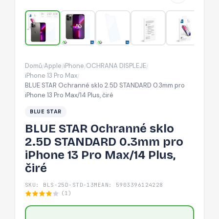
0.3mm
pro
iPhone
13
Pro
Domů
Apple
iPhone
OCHRANA DISPLEJE
/
/
/
/
Max/14
iPhone 13 Pro Max
/
Plus,
BLUE STAR Ochranné sklo 2.5D STANDARD 0.3mm pro
iPhone 13 Pro Max/14 Plus, čiré
čiré
BLUE STAR
BLUE STAR Ochranné sklo
2.5D STANDARD 0.3mm pro
iPhone 13 Pro Max/14 Plus,
čiré
SKU: BLS-25D-STD-13M
EAN: 5903396124228
(1)