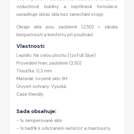
vzduchové bubliny a nepřilnavá formulace
usnadňuje obraz skla bez zanechání stopy.
Okraje skla jsou zaoblené (2.5D) = záruka
bezpečnosti a komfortu při používání.
Vlastnosti:
Lepidlo: Na celou plochu (tzv.Full Glue)
Provedení hran: zaoblené (2.5D)
Tloušťka: 0,3 mm
Materiál: tvrzené sklo 9H
Úroveň ochrany: Vysoká
Case friendly
Sada obsahuje:
- 1x temperované sklo
- 1x hadřík k odstranění nečistot a mastnosty