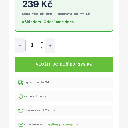
239 Kč
Cena včetně DPH · doprava od 99 Kč
Skladem · Odesíláme dnes
Množství
−
+
VLOŽIT DO KOŠÍKU
· 239 Kč
Expedice
do 24 h
Záruka
2 roky
Vrácení
do 30 dnů
Poradíme
eshop@applegang.cz