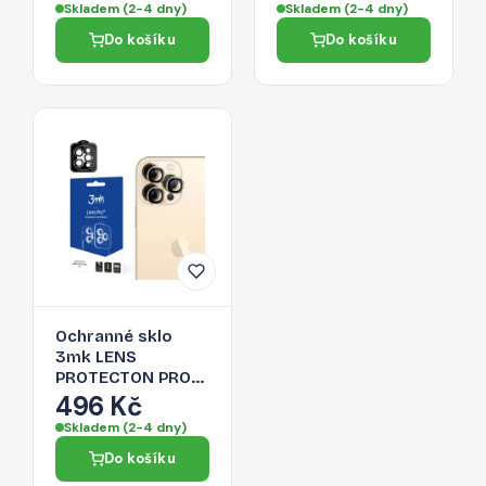
Max - růžový
stříbrná
Skladem (2-4 dny)
Skladem (2-4 dny)
Do košíku
Do košíku
Ochranné sklo
3mk LENS
PROTECTON PRO
pro iPhone 13 Pro
496 Kč
Max / iPhone 13
Skladem (2-4 dny)
Pro - zlatá
Do košíku