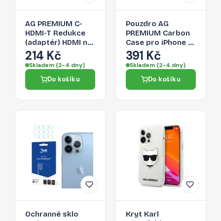
AG PREMIUM C-
Pouzdro AG
HDMI-T Redukce
PREMIUM Carbon
(adaptér) HDMI na
Case pro iPhone 13
USB-C 3.1, délka
Pro Max - černé
214 Kč
391 Kč
17cm, bílo-stříbrná
Skladem (2-4 dny)
Skladem (2-4 dny)
Do košíku
Do košíku
Ochranné sklo
Kryt Karl