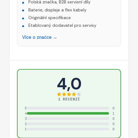
Polská značka, B2B servisní díly
Baterie, displeje a flex kabely
Originální specifikace
Etablovaný dodavatel pro servisy
Více o značce →
4,0
1 RECENZÍ
5
0
4
1
3
0
2
0
1
0