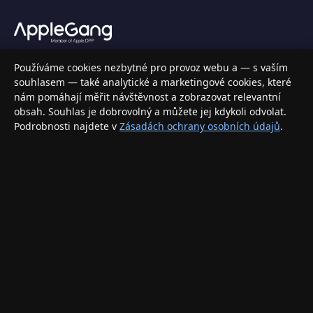
Váš specializovaný obchod s Apple produkty, příslušenstvím a
Používáme cookies nezbytné pro provoz webu a — s vaším
elektronikou. Nakupujte bezpečně a s jistotou.
souhlasem — také analytické a marketingové cookies, které
nám pomáhají měřit návštěvnost a zobrazovat relevantní
INFORMACE
obsah. Souhlas je dobrovolný a můžete jej kdykoli odvolat.
Podrobnosti najdete v
Zásadách ochrany osobních údajů
.
Doprava a doručení
Způsoby platby
Obchodní podmínky
Ochrana osobních údajů
Vrácení zboží a reklamace
KONTAKT
eshop@applegang.cz
Po–Pá: 9:00–18:00
Napište nám