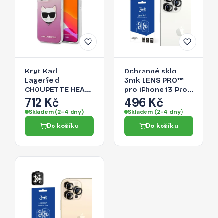
Kryt Karl
Ochranné sklo
Lagerfeld
3mk LENS PRO™
CHOUPETTE HEAD
pro iPhone 13 Pro
pro iPhone 13 Pro
Max / 13 Pro -
712 Kč
496 Kč
Max - růžový
stříbrná
Skladem (2-4 dny)
Skladem (2-4 dny)
Do košíku
Do košíku