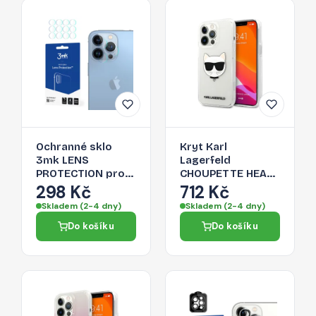
Ochranné sklo
Kryt Karl
3mk LENS
Lagerfeld
PROTECTION pro
CHOUPETTE HEAD
iPhone 13 Pro Max
pro iPhone 13 Pro
298 Kč
712 Kč
- čiré
Max -
Skladem (2-4 dny)
Skladem (2-4 dny)
transparentní
Do košíku
Do košíku