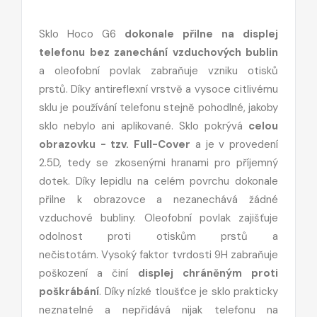
Sklo Hoco G6
dokonale přilne na displej
telefonu bez zanechání vzduchových bublin
a oleofobní povlak zabraňuje vzniku otisků
prstů. Díky antireflexní vrstvě a vysoce citlivému
sklu je používání telefonu stejně pohodlné, jakoby
sklo nebylo ani aplikované. Sklo pokrývá
celou
obrazovku - tzv. Full-Cover
a je v provedení
2.5D, tedy se zkosenými hranami pro příjemný
dotek. Díky lepidlu na celém povrchu dokonale
přilne k obrazovce a nezanechává žádné
vzduchové bubliny. Oleofobní povlak zajišťuje
odolnost proti otiskům prstů a
nečistotám. Vysoký faktor tvrdosti 9H zabraňuje
poškození a činí
displej chráněným proti
poškrábání
. Díky nízké tloušťce je sklo prakticky
neznatelné a nepřidává nijak telefonu na