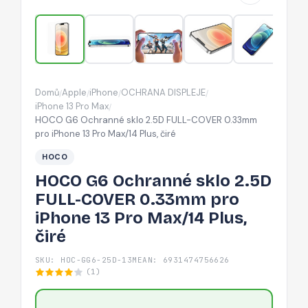
COVER
0.33mm
pro
iPhone
13
Domů
Apple
iPhone
OCHRANA DISPLEJE
/
/
/
/
Pro
iPhone 13 Pro Max
/
Max/14
HOCO G6 Ochranné sklo 2.5D FULL-COVER 0.33mm
pro iPhone 13 Pro Max/14 Plus, čiré
Plus,
čiré
HOCO
HOCO G6 Ochranné sklo 2.5D
FULL-COVER 0.33mm pro
iPhone 13 Pro Max/14 Plus,
čiré
SKU: HOC-GG6-25D-13M
EAN: 6931474756626
(1)