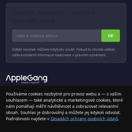
Získejte nejnovější novinky a
speciální slevy
Odběr novinek můžete kdykoliv zrušit. Pokud to chcete udělat,
naše kontaktní informace naleznete v právním oznámení.
Váš specializovaný obchod s Apple produkty, příslušenstvím a
Používáme cookies nezbytné pro provoz webu a — s vaším
elektronikou. Nakupujte bezpečně a s jistotou.
souhlasem — také analytické a marketingové cookies, které
nám pomáhají měřit návštěvnost a zobrazovat relevantní
INFORMACE
obsah. Souhlas je dobrovolný a můžete jej kdykoli odvolat.
Podrobnosti najdete v
Zásadách ochrany osobních údajů
.
Doprava a doručení
Způsoby platby