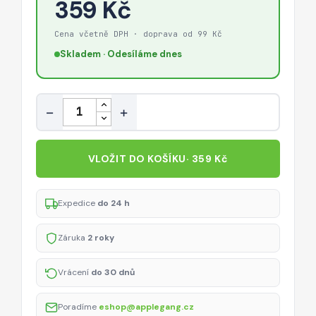
359 Kč
Cena včetně DPH · doprava od 99 Kč
Skladem · Odesíláme dnes
Množství
−
+
VLOŽIT DO KOŠÍKU
· 359 Kč
Expedice
do 24 h
Záruka
2 roky
Vrácení
do 30 dnů
Poradíme
eshop@applegang.cz