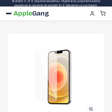
Ve dnech 3.–9. 8. čerpáme dovolenou. Objednávky přijímáme běžně,
expedovat je začneme od pondělí 10. 8. Děkujeme za pochopení.
Apple
Gang
HOCO
G6
Ochranné
sklo
2.5D
FULL-