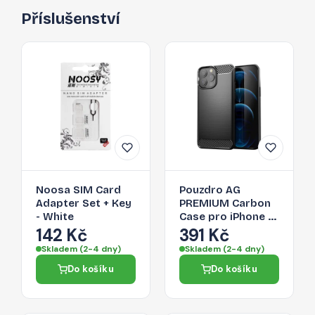
Příslušenství
Noosa SIM Card
Pouzdro AG
Adapter Set + Key
PREMIUM Carbon
- White
Case pro iPhone 13
Pro Max - černé
142 Kč
391 Kč
Skladem (2-4 dny)
Skladem (2-4 dny)
Do košíku
Do košíku