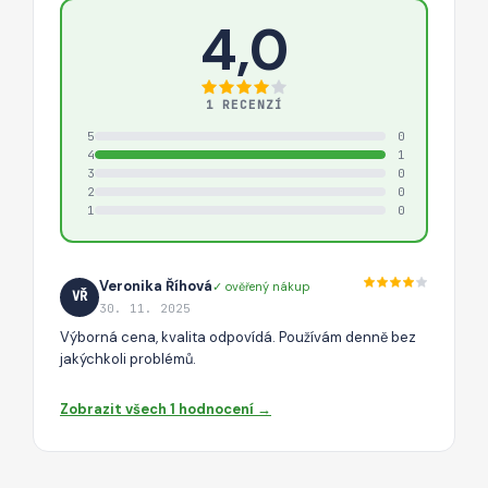
4,0
1 RECENZÍ
5
0
4
1
3
0
2
0
1
0
Veronika Říhová
✓ ověřený nákup
VŘ
30. 11. 2025
Výborná cena, kvalita odpovídá. Používám denně bez
jakýchkoli problémů.
Zobrazit všech 1 hodnocení →