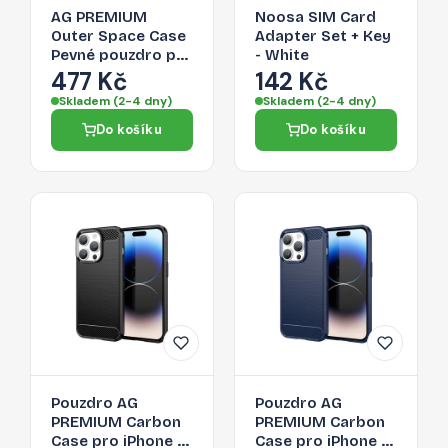
AG PREMIUM
Noosa SIM Card
Outer Space Case
Adapter Set + Key
Pevné pouzdro pro
- White
iPhone 14 Pro Max
477 Kč
142 Kč
s gelovým
Skladem (2-4 dny)
Skladem (2-4 dny)
rámečkem červené
Do košíku
Do košíku
Pouzdro AG
Pouzdro AG
PREMIUM Carbon
PREMIUM Carbon
Case pro iPhone 14
Case pro iPhone 14