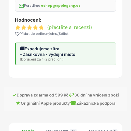
Poradíme
eshop@applegang.cz
Hodnocení:
(přečtěte si recenzi)
Přidat do oblíbených
Sdílet
🚚
Expedujeme zítra
– Zásilkovna - výdejní místo
(Doručení za 1–2 prac. dní)
✓
↩
Doprava zdarma od 599 Kč
30 dní na vrácení zboží
★
☎
Originální Apple produkty
Zákaznická podpora