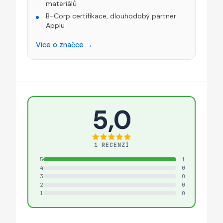
materiálů
B-Corp certifikace, dlouhodobý partner
Applu
Více o značce →
5,0
1 RECENZÍ
5
1
4
0
3
0
2
0
1
0