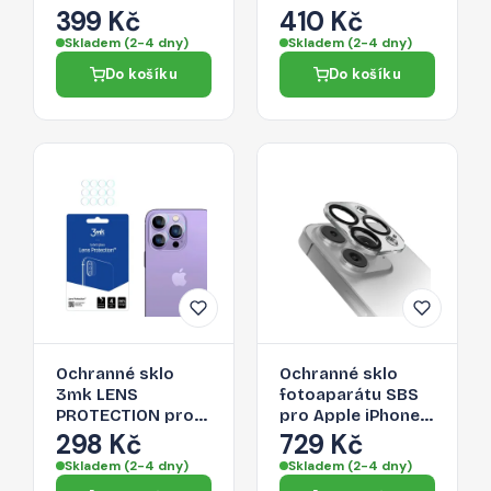
Pro Max - černé
Pro Max - modré
399 Kč
410 Kč
Skladem (2-4 dny)
Skladem (2-4 dny)
Do košíku
Do košíku
Ochranné sklo
Ochranné sklo
3mk LENS
fotoaparátu SBS
PROTECTION pro
pro Apple iPhone
iPhone 14 Pro Max
14 Pro Max
298 Kč
729 Kč
/ 14 Pro - pro zadní
Skladem (2-4 dny)
Skladem (2-4 dny)
kameru