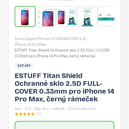
FULL-
COVER
0.33mm
pro
iPhone
Domů
Apple
iPhone
OCHRANA DISPLEJE
/
/
/
/
14
iPhone 14 Pro Max
/
Pro
ESTUFF Titan Shield Ochranné sklo 2.5D FULL-COVER
0.33mm pro iPhone 14 Pro Max, černý rámeček
Max,
černý
ESTUFF
rámeček
ESTUFF Titan Shield
Ochranné sklo 2.5D FULL-
COVER 0.33mm pro iPhone 14
Pro Max, černý rámeček
SKU: EST-25D-BLK-14M
EAN: 5704174864714
(1)