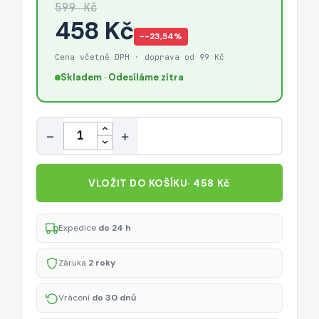
599 Kč
458 Kč
−-23,54%
Cena včetně DPH · doprava od 99 Kč
Skladem · Odesíláme zítra
Množství
−
+
VLOŽIT DO KOŠÍKU
· 458 Kč
Expedice
do 24 h
Záruka
2 roky
Vrácení
do 30 dnů