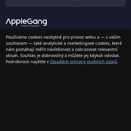
Váš specializovaný obchod s Apple produkty, příslušenstvím a
Používáme cookies nezbytné pro provoz webu a — s vaším
elektronikou. Nakupujte bezpečně a s jistotou.
souhlasem — také analytické a marketingové cookies, které
nám pomáhají měřit návštěvnost a zobrazovat relevantní
INFORMACE
obsah. Souhlas je dobrovolný a můžete jej kdykoli odvolat.
Podrobnosti najdete v
Zásadách ochrany osobních údajů
.
Doprava a doručení
Způsoby platby
Obchodní podmínky
Ochrana osobních údajů
Vrácení zboží a reklamace
KONTAKT
eshop@applegang.cz
Po–Pá: 9:00–18:00