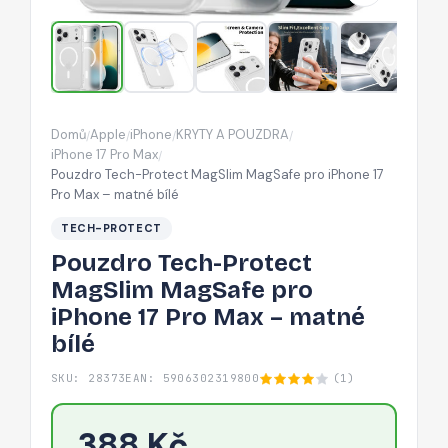
iPhone
17
Pro
Max
–
Domů
Apple
iPhone
KRYTY A POUZDRA
/
/
/
/
matné
iPhone 17 Pro Max
/
bílé
Pouzdro Tech-Protect MagSlim MagSafe pro iPhone 17
Pro Max – matné bílé
TECH-PROTECT
Pouzdro Tech-Protect
MagSlim MagSafe pro
iPhone 17 Pro Max – matné
bílé
SKU: 28373
EAN: 5906302319800
(1)
388 Kč