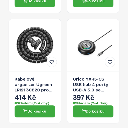
Do košíku
Do košíku
Kabelový
Orico YXR5-C3
organizér Ugreen
USB hub 4 porty
LP121 30820 pro
USB-A 3.0 se
kabely - černá
čtečkou SD a
414 Kč
397 Kč
microSD 0,3 m –
Skladem (2-4 dny)
Skladem (2-4 dny)
černý
Do košíku
Do košíku