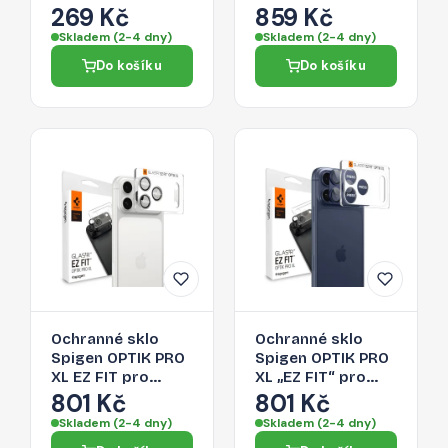
Fit+ pro iPhone 17
3-Pack pro iPhone
269 Kč
859 Kč
Pro Max – Deep
17 Pro Max -
Skladem (2-4 dny)
Skladem (2-4 dny)
Blue
transparentní
Do košíku
Do košíku
Ochranné sklo
Ochranné sklo
Spigen OPTIK PRO
Spigen OPTIK PRO
XL EZ FIT pro
XL „EZ FIT“ pro
iPhone 17 Pro Max -
iPhone 17 Pro Max -
801 Kč
801 Kč
stříbrné
navy blue
Skladem (2-4 dny)
Skladem (2-4 dny)