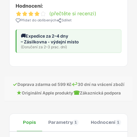
Hodnocení:
(přečtěte si recenzi)
Přidat do oblíbených
Sdílet
🚚
Expedice za 2–4 dny
– Zásilkovna - výdejní místo
(Doručení za 2–3 prac. dní)
✓
↩
Doprava zdarma od 599 Kč
30 dní na vrácení zboží
★
☎
Originální Apple produkty
Zákaznická podpora
Popis
Parametry
Hodnocení
O
1
1