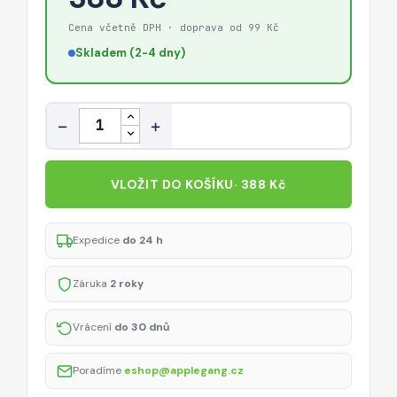
Cena včetně DPH · doprava od 99 Kč
Skladem (2-4 dny)
Množství
−
+
VLOŽIT DO KOŠÍKU
· 388 Kč
Expedice
do 24 h
Záruka
2 roky
Vrácení
do 30 dnů
Poradíme
eshop@applegang.cz