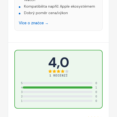
Kompatibilita napříč Apple ekosystémem
Dobrý poměr cena/výkon
Více o značce →
4,0
1 RECENZÍ
5
0
4
1
3
0
2
0
1
0