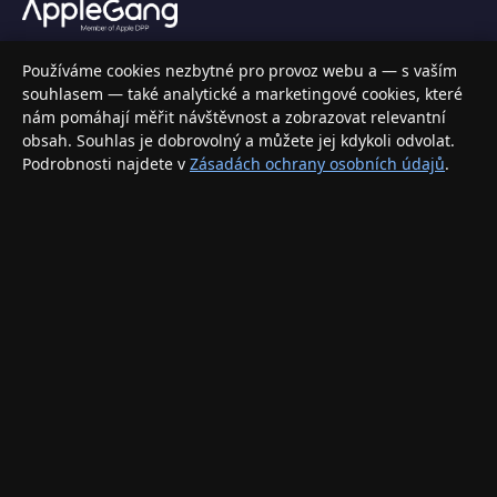
Váš specializovaný obchod s Apple produkty, příslušenstvím a
Používáme cookies nezbytné pro provoz webu a — s vaším
elektronikou. Nakupujte bezpečně a s jistotou.
souhlasem — také analytické a marketingové cookies, které
nám pomáhají měřit návštěvnost a zobrazovat relevantní
INFORMACE
obsah. Souhlas je dobrovolný a můžete jej kdykoli odvolat.
Podrobnosti najdete v
Zásadách ochrany osobních údajů
.
Doprava a doručení
Způsoby platby
Obchodní podmínky
Ochrana osobních údajů
Vrácení zboží a reklamace
KONTAKT
eshop@applegang.cz
Po–Pá: 9:00–18:00
Napište nám