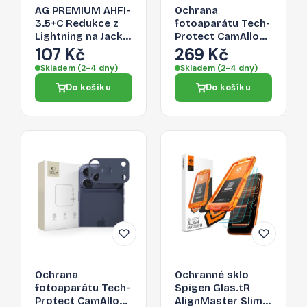
AG PREMIUM AHFI-
Ochrana
3.5+C Redukce z
fotoaparátu Tech-
Lightning na Jack
Protect CamAlloy
3,5/Lightning,
Fit+ pro iPhone 17
107 Kč
269 Kč
stříbrná
Pro Max – Cosmic
Skladem (2-4 dny)
Skladem (2-4 dny)
Orange
Do košíku
Do košíku
Ochrana
Ochranné sklo
fotoaparátu Tech-
Spigen Glas.tR
Protect CamAlloy
AlignMaster Slim