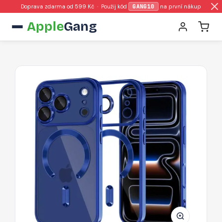
Doprava zdarma od 599 Kč · Použij kód
GANG10
na první nákup
Apple
Gang
Pouzdro
Tech-
Protect
MagFlex
MagSafe
pro