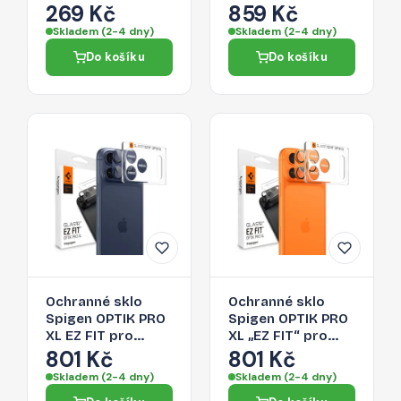
Fit+ pro iPhone 17
3-Pack pro iPhone
269 Kč
859 Kč
Pro – Deep Blue
17 Pro -
Skladem (2-4 dny)
Skladem (2-4 dny)
transparentní
Do košíku
Do košíku
Ochranné sklo
Ochranné sklo
Spigen OPTIK PRO
Spigen OPTIK PRO
XL EZ FIT pro
XL „EZ FIT“ pro
iPhone 17 Pro -
iPhone 17 Pro -
801 Kč
801 Kč
navy blue
oranžové
Skladem (2-4 dny)
Skladem (2-4 dny)