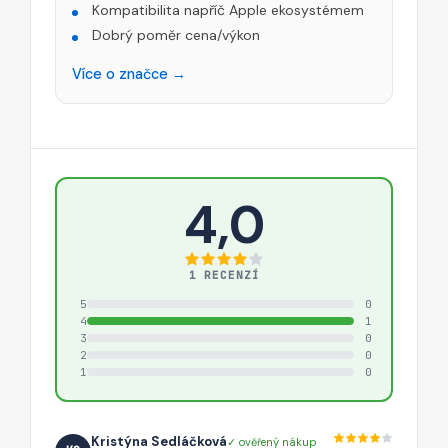
Kompatibilita napříč Apple ekosystémem
Dobrý poměr cena/výkon
Více o značce →
4,0
1 RECENZÍ
5
0
4
1
3
0
2
0
1
0
Kristýna Sedláčková
✓ ověřený nákup