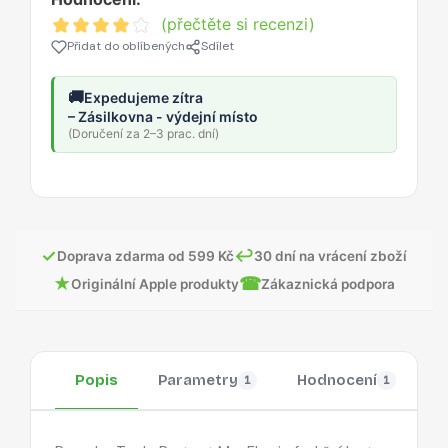
(přečtěte si recenzi)
Přidat do oblíbených
Sdílet
🚚
Expedujeme zítra
– Zásilkovna - výdejní místo
(Doručení za 2–3 prac. dní)
✓
↩
Doprava zdarma od 599 Kč
30 dní na vrácení zboží
★
☎
Originální Apple produkty
Zákaznická podpora
Popis
Parametry
Hodnocení
O
1
1