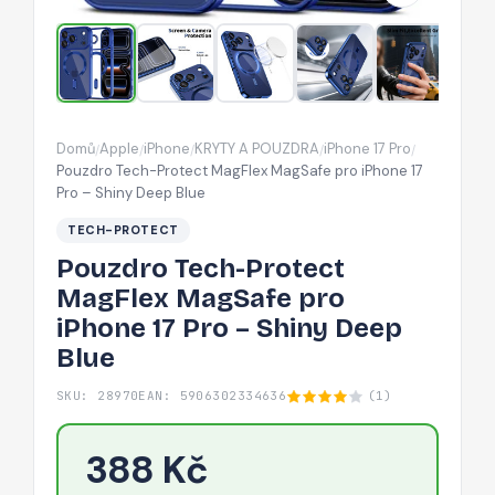
iPhone
17
Pro
–
Shiny
Domů
Apple
iPhone
KRYTY A POUZDRA
iPhone 17 Pro
/
/
/
/
/
Deep
Pouzdro Tech-Protect MagFlex MagSafe pro iPhone 17
Blue
Pro – Shiny Deep Blue
TECH-PROTECT
Pouzdro Tech-Protect
MagFlex MagSafe pro
iPhone 17 Pro – Shiny Deep
Blue
SKU: 28970
EAN: 5906302334636
(1)
388 Kč