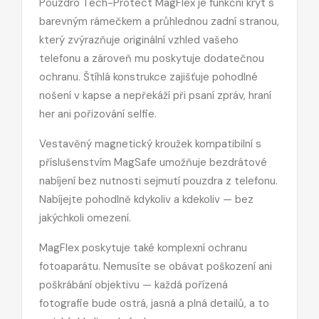
Pouzdro Tech-Protect MagFlex je funkční kryt s
barevným rámečkem a průhlednou zadní stranou,
který zvýrazňuje originální vzhled vašeho
telefonu a zároveň mu poskytuje dodatečnou
ochranu. Štíhlá konstrukce zajišťuje pohodlné
nošení v kapse a nepřekáží při psaní zpráv, hraní
her ani pořizování selfie.
Vestavěný magnetický kroužek kompatibilní s
příslušenstvím MagSafe
umožňuje bezdrátové
nabíjení bez nutnosti sejmutí pouzdra z telefonu.
Nabíjejte pohodlně kdykoliv a kdekoliv — bez
jakýchkoli omezení.
MagFlex poskytuje také komplexní ochranu
fotoaparátu. Nemusíte se obávat poškození ani
poškrábání objektivu — každá pořízená
fotografie bude ostrá, jasná a plná detailů, a to