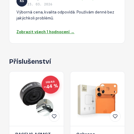
KS
23. 03. 2026
Výborná cena, kvalita odpovídá. Používám denně bez
jakýchkoli problémů.
Zobrazit všech 1 hodnocení →
Příslušenství
119 Kč
−44 %