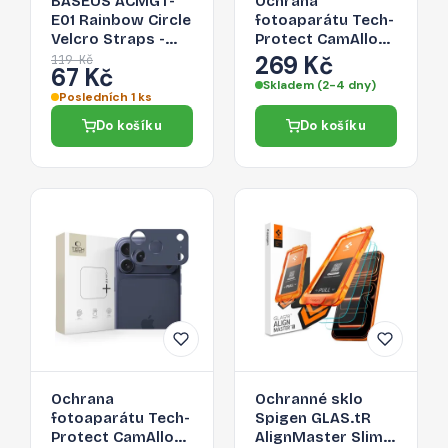
BASEUS ACMGT-
Ochrana
E01 Rainbow Circle
fotoaparátu Tech-
Velcro Straps -
Protect CamAlloy
páska na suchý zip
Fit+ pro iPhone 17
269 Kč
119 Kč
67 Kč
pro organizaci
Pro – Cosmic
Skladem (2-4 dny)
kabelů, 1m, černá
Orange
Posledních 1 ks
Do košíku
Do košíku
Ochrana
Ochranné sklo
fotoaparátu Tech-
Spigen GLAS.tR
Protect CamAlloy
AlignMaster Slim