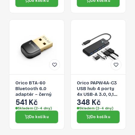
Do košíku
Do košíku
Orico BTA-60
Orico PAPW4A-C3
Bluetooth 6.0
USB hub 4 porty
adaptér – černý
4x USB-A 3.0, 0,15
m – černý
541 Kč
348 Kč
Skladem (2-4 dny)
Skladem (2-4 dny)
Do košíku
Do košíku