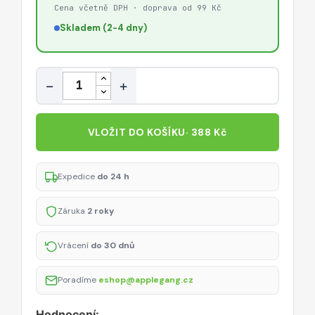
Cena včetně DPH · doprava od 99 Kč
Skladem (2-4 dny)
Množství
−
+
VLOŽIT DO KOŠÍKU
· 388 Kč
Expedice
do 24 h
Záruka
2 roky
Vrácení
do 30 dnů
Poradíme
eshop@applegang.cz
Hodnocení: