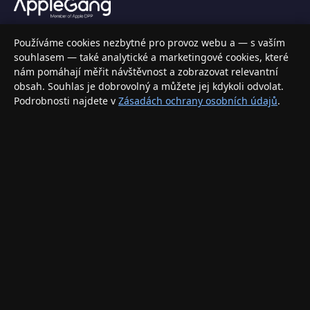
Váš specializovaný obchod s Apple produkty, příslušenstvím a
Používáme cookies nezbytné pro provoz webu a — s vaším
elektronikou. Nakupujte bezpečně a s jistotou.
souhlasem — také analytické a marketingové cookies, které
nám pomáhají měřit návštěvnost a zobrazovat relevantní
INFORMACE
obsah. Souhlas je dobrovolný a můžete jej kdykoli odvolat.
Podrobnosti najdete v
Zásadách ochrany osobních údajů
.
Doprava a doručení
Způsoby platby
Obchodní podmínky
Ochrana osobních údajů
Vrácení zboží a reklamace
KONTAKT
eshop@applegang.cz
Po–Pá: 9:00–18:00
Napište nám