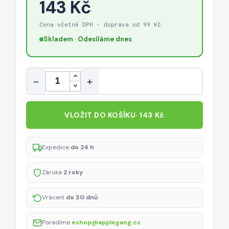
143 Kč
Cena včetně DPH · doprava od 99 Kč
Skladem · Odesíláme dnes
Množství
−
+
VLOŽIT DO KOŠÍKU
· 143 Kč
Expedice
do 24 h
Záruka
2 roky
Vrácení
do 30 dnů
Poradíme
eshop@applegang.cz