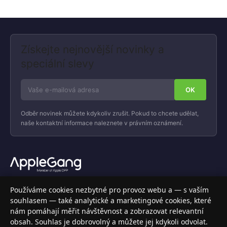
Získejte nejnovější novinky a
speciální slevy
Odběr novinek můžete kdykoliv zrušit. Pokud to chcete udělat,
naše kontaktní informace naleznete v právním oznámení.
Váš specializovaný obchod s Apple produkty, příslušenstvím a
Používáme cookies nezbytné pro provoz webu a — s vaším
elektronikou. Nakupujte bezpečně a s jistotou.
souhlasem — také analytické a marketingové cookies, které
nám pomáhají měřit návštěvnost a zobrazovat relevantní
INFORMACE
obsah. Souhlas je dobrovolný a můžete jej kdykoli odvolat.