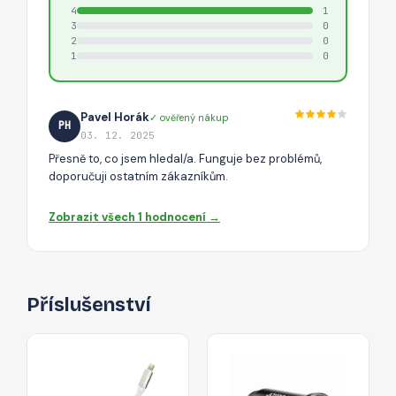
4
1
3
0
2
0
1
0
Pavel Horák
✓ ověřený nákup
PH
03. 12. 2025
Přesně to, co jsem hledal/a. Funguje bez problémů,
doporučuji ostatním zákazníkům.
Zobrazit všech 1 hodnocení →
Příslušenství