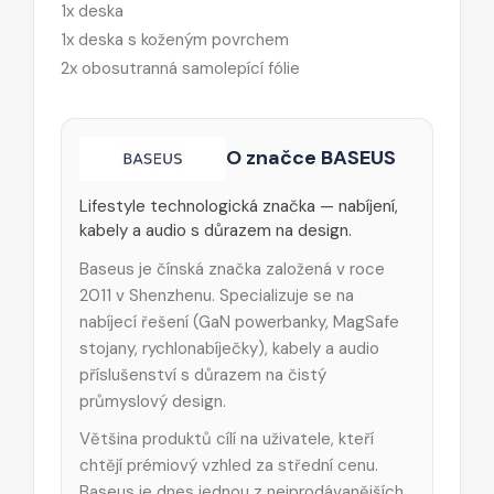
1x deska
1x deska s koženým povrchem
2x obosutranná samolepící fólie
O značce BASEUS
Lifestyle technologická značka — nabíjení,
kabely a audio s důrazem na design.
Baseus je čínská značka založená v roce
2011 v Shenzhenu. Specializuje se na
nabíjecí řešení (GaN powerbanky, MagSafe
stojany, rychlonabíječky), kabely a audio
příslušenství s důrazem na čistý
průmyslový design.
Většina produktů cílí na uživatele, kteří
chtějí prémiový vzhled za střední cenu.
Baseus je dnes jednou z nejprodávanějších