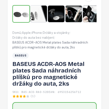
náhradních
plíšků
pro
magnetické
držáky
Domů
Apple
iPhone
Držáky a stojánky
/
/
/
/
do
Držáky do auta bez nabíjení
/
auta,
BASEUS ACDR-AOS Metal plates Sada náhradních
plíšků pro magnetické držáky do auta, 2ks
2ks
BASEUS
BASEUS ACDR-AOS Metal
plates Sada náhradních
plíšků pro magnetické
držáky do auta, 2ks
SKU: BAS-ACD-RAO-S20
EAN: 6953156256712
(1)