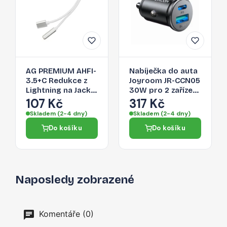
AG PREMIUM AHFI-
Nabíječka do auta
3.5+C Redukce z
Joyroom JR-CCN05
Lightning na Jack
30W pro 2 zařízení
3,5/Lightning,
- černá
107 Kč
317 Kč
stříbrná
Skladem (2-4 dny)
Skladem (2-4 dny)
Do košíku
Do košíku
Naposledy zobrazené
Komentáře (0)