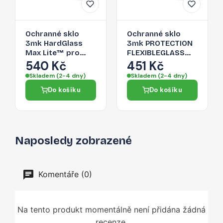
Ochranné sklo
Ochranné sklo
3mk HardGlass
3mk PROTECTION
Max Lite™ pro
FLEXIBLEGLASS
iPhone 11 Pro Max -
MAX™ pro iPhone
540 Kč
451 Kč
transparentní
11 Pro Max -
Skladem (2-4 dny)
Skladem (2-4 dny)
transparentní
Do košíku
Do košíku
Naposledy zobrazené
Komentáře (0)
Na tento produkt momentálně není přidána žádná
recenze.