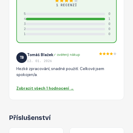
1 RECENZÍ
5
0
4
1
3
0
2
0
1
0
Tomáš Blažek
✓ ověřený nákup
TB
12. 01. 2026
Hezké zpracování, snadné použití. Celkově jsem
spokojen/a.
Zobrazit všech 1 hodnocení →
Příslušenství