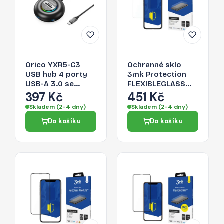
Orico YXR5-C3
Ochranné sklo
USB hub 4 porty
3mk Protection
USB-A 3.0 se
FLEXIBLEGLASS™
čtečkou SD a
pro iPhone 11 Pro
397 Kč
451 Kč
microSD 0,3 m –
Max - transparent
Skladem (2-4 dny)
Skladem (2-4 dny)
černý
Do košíku
Do košíku