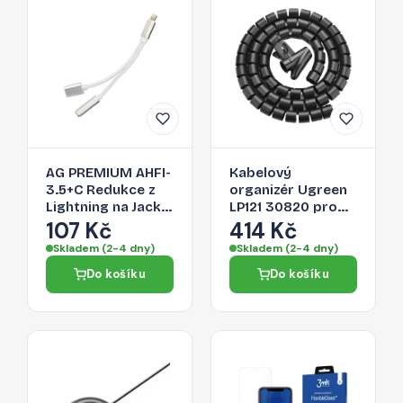
AG PREMIUM AHFI-
Kabelový
3.5+C Redukce z
organizér Ugreen
Lightning na Jack
LP121 30820 pro
3,5/Lightning,
kabely - černá
107 Kč
414 Kč
stříbrná
Skladem (2-4 dny)
Skladem (2-4 dny)
Do košíku
Do košíku