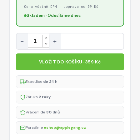
Cena včetně DPH · doprava od 99 Kč
Skladem · Odesíláme dnes
Množství
−
+
VLOŽIT DO KOŠÍKU
· 359 Kč
Expedice
do 24 h
Záruka
2 roky
Vrácení
do 30 dnů
Poradíme
eshop@applegang.cz