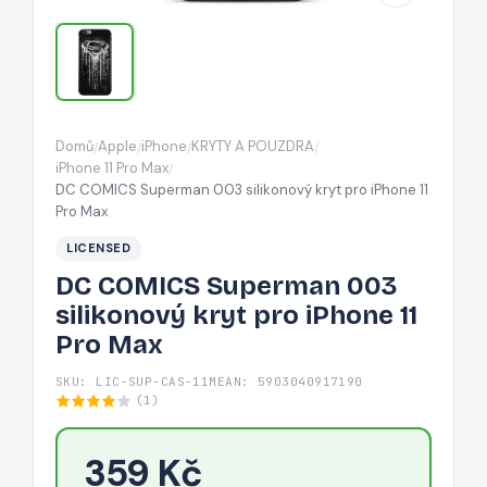
pro
iPhone
11
Pro
Max
Domů
Apple
iPhone
KRYTY A POUZDRA
/
/
/
/
iPhone 11 Pro Max
/
DC COMICS Superman 003 silikonový kryt pro iPhone 11
Pro Max
LICENSED
DC COMICS Superman 003
silikonový kryt pro iPhone 11
Pro Max
SKU: LIC-SUP-CAS-11M
EAN: 5903040917190
(1)
359 Kč