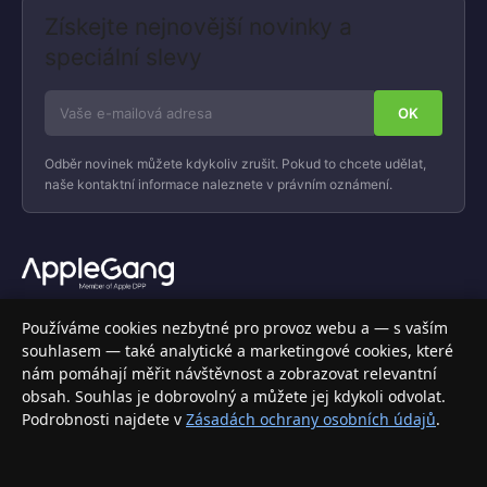
Získejte nejnovější novinky a
speciální slevy
Odběr novinek můžete kdykoliv zrušit. Pokud to chcete udělat,
naše kontaktní informace naleznete v právním oznámení.
Váš specializovaný obchod s Apple produkty, příslušenstvím a
Používáme cookies nezbytné pro provoz webu a — s vaším
elektronikou. Nakupujte bezpečně a s jistotou.
souhlasem — také analytické a marketingové cookies, které
nám pomáhají měřit návštěvnost a zobrazovat relevantní
INFORMACE
obsah. Souhlas je dobrovolný a můžete jej kdykoli odvolat.
Podrobnosti najdete v
Zásadách ochrany osobních údajů
.
Doprava a doručení
Způsoby platby