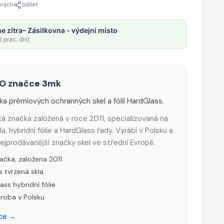
ených
Sdílet
e zítra
– Zásilkovna - výdejní místo
 prac. dní)
O značce 3mk
ka prémiových ochranných skel a fólií HardGlass.
ká značka založená v roce 2011, specializovaná na
a, hybridní fólie a HardGlass řady. Vyrábí v Polsku a
nejprodávanější značky skel ve střední Evropě.
ačka, založena 2011
 tvrzená skla
ass hybridní fólie
ýroba v Polsku
čce →