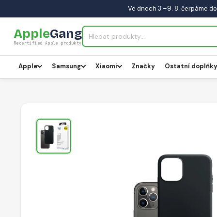
Ve dnech 3.–9. 8. čerpáme do
Apple
Gang
Recertified Apple produkty
Apple
Samsung
Xiaomi
Značky
Ostatní doplňk