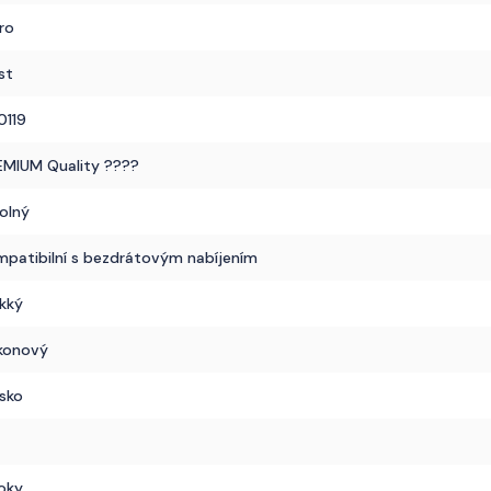
Pro
st
0119
EMIUM Quality ????
olný
mpatibilní s bezdrátovým nabíjením
kký
ikonový
sko
oky