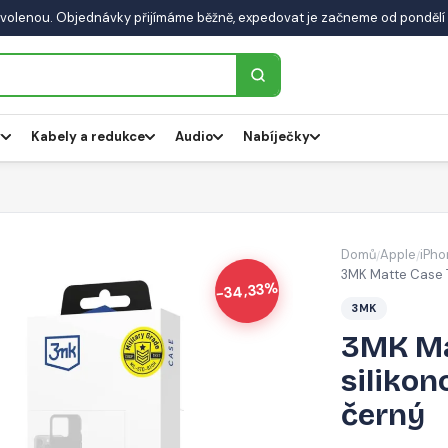
volenou. Objednávky přijímáme běžně, expedovat je začneme od pondělí 
y
Kabely a redukce
Audio
Nabíječky
Domů
Apple
iPho
/
/
3MK Matte Case Te
-34,33%
3MK
3MK Ma
silikon
černý