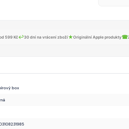
↩
★
☎
od 599 Kč
30 dní na vrácení zboží
Originální Apple produkty
pírový box
rná
03108231985