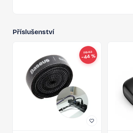
Příslušenství
119 Kč
−44 %