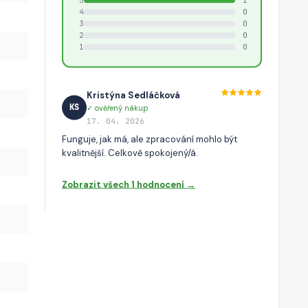
4
0
3
0
2
0
1
0
Kristýna Sedláčková
KS
✓ ověřený nákup
17. 04. 2026
Funguje, jak má, ale zpracování mohlo být
kvalitnější. Celkově spokojený/á.
Zobrazit všech 1 hodnocení →