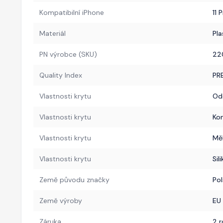
Kompatibilní iPhone
11 
Materiál
Pla
PN výrobce (SKU)
22
Quality Index
PR
Vlastnosti krytu
Od
Vlastnosti krytu
Ko
Vlastnosti krytu
Mě
Vlastnosti krytu
Sil
Země původu značky
Pol
Země výroby
EU
Záruka
2 r