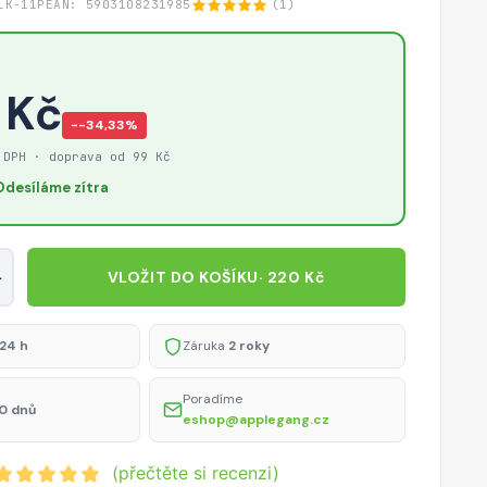
LK-11P
EAN: 5903108231985
(1)
 Kč
−-34,33%
 DPH · doprava od 99 Kč
Odesíláme zítra
+
VLOŽIT DO KOŠÍKU
· 220 Kč
24 h
Záruka
2 roky
Poradíme
0 dnů
eshop@applegang.cz
(přečtěte si recenzi)