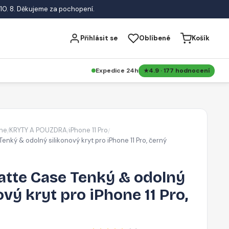
10. 8. Děkujeme za pochopení.
Přihlásit se
Oblíbené
Košík
Expedice 24h
4.9 · 177 hodnocení
ne
KRYTY A POUZDRA
iPhone 11 Pro
/
/
/
nký & odolný silikonový kryt pro iPhone 11 Pro, černý
tte Case Tenký & odolný
ový kryt pro iPhone 11 Pro,