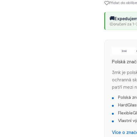
Přidat do oblíb
🚚
Expedujem
(Doručení za 1–2
Polská znač
3mk je pols
ochranná skl
patří mezi 
Polská zn
HardGlass
FlexibleGl
Vlastní v
Více o zna