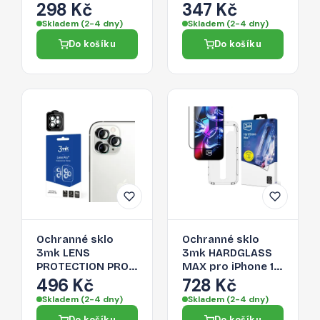
HYBRID pro iPhone
COVER pro iPhone
298 Kč
347 Kč
11 Pro - čiré
11 Pro / 11 Pro Max -
Skladem (2-4 dny)
Skladem (2-4 dny)
průhledné
Do košíku
Do košíku
Ochranné sklo
Ochranné sklo
3mk LENS
3mk HARDGLASS
PROTECTION PRO
MAX pro iPhone 11
pro iPhone 11 Pro /
Pro - čirá (full glue)
496 Kč
728 Kč
11 Pro Max -
Skladem (2-4 dny)
Skladem (2-4 dny)
stříbrné
Do košíku
Do košíku