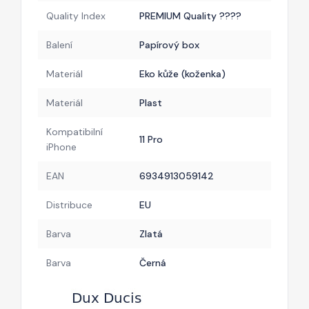
Quality Index
PREMIUM Quality ????
Balení
Papírový box
Materiál
Eko kůže (koženka)
Materiál
Plast
Kompatibilní
11 Pro
iPhone
EAN
6934913059142
Distribuce
EU
Barva
Zlatá
Barva
Černá