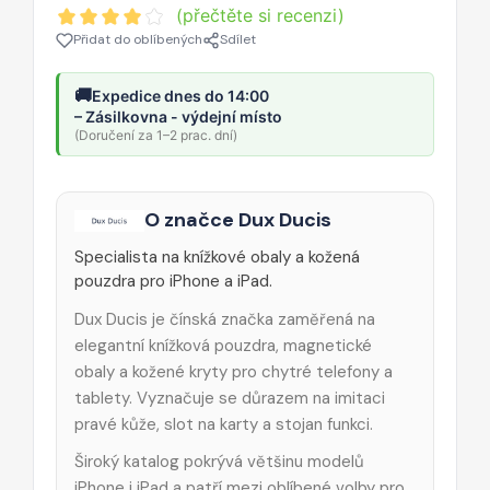
(přečtěte si recenzi)
Přidat do oblíbených
Sdílet
🚚
Expedice dnes do 14:00
– Zásilkovna - výdejní místo
(Doručení za 1–2 prac. dní)
O značce Dux Ducis
Specialista na knížkové obaly a kožená
pouzdra pro iPhone a iPad.
Dux Ducis je čínská značka zaměřená na
elegantní knížková pouzdra, magnetické
obaly a kožené kryty pro chytré telefony a
tablety. Vyznačuje se důrazem na imitaci
pravé kůže, slot na karty a stojan funkci.
Široký katalog pokrývá většinu modelů
iPhone i iPad a patří mezi oblíbené volby pro