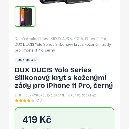
s
koženými
zády
pro
iPhone
Domů
Apple
iPhone
KRYTY A POUZDRA
iPhone 11 Pro
/
/
/
/
/
11
DUX DUCIS Yolo Series Silikonový kryt s koženými zády
Pro,
pro iPhone 11 Pro, černý
černý
DUX DUCIS
DUX DUCIS Yolo Series
Silikonový kryt s koženými
zády pro iPhone 11 Pro, černý
SKU: DUX-YOL-BLK-11P
EAN: 6934913059142
(1)
419 Kč