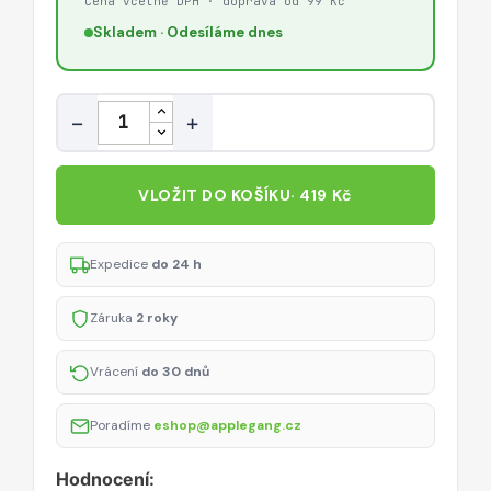
Cena včetně DPH · doprava od 99 Kč
Skladem · Odesíláme dnes
Množství
−
+
VLOŽIT DO KOŠÍKU
· 419 Kč
Expedice
do 24 h
Záruka
2 roky
Vrácení
do 30 dnů
Poradíme
eshop@applegang.cz
Hodnocení: