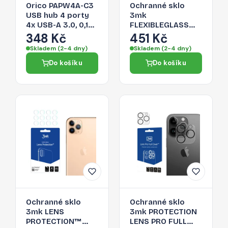
Orico PAPW4A-C3
Ochranné sklo
USB hub 4 porty
3mk
4x USB-A 3.0, 0,15
FLEXIBLEGLASS
m – černý
pro iPhone 11 Pro -
348 Kč
451 Kč
transparentní
Skladem (2-4 dny)
Skladem (2-4 dny)
Do košíku
Do košíku
Ochranné sklo
Ochranné sklo
3mk LENS
3mk PROTECTION
PROTECTION™
LENS PRO FULL