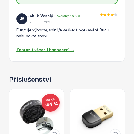
Jakub Veselý
✓ ověřený nákup
JV
12. 03. 2026
Funguje výborně, splnil/a veškerá očekávání. Budu
nakupovat znovu.
Zobrazit všech 1 hodnocení →
Příslušenství
119 Kč
−44 %