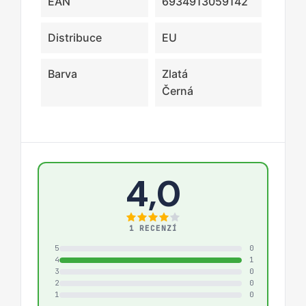
EAN
6934913059142
Distribuce
EU
Barva
Zlatá
Černá
4,0
1 RECENZÍ
5
0
4
1
3
0
2
0
1
0