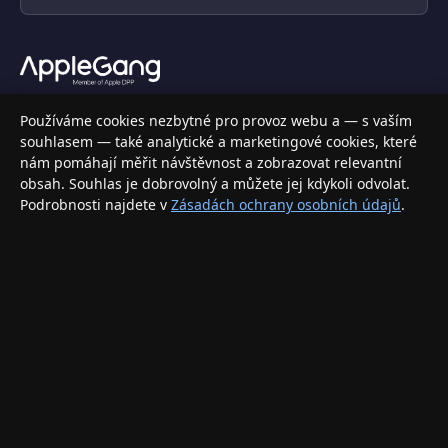
Váš specializovaný obchod s Apple produkty, příslušenstvím a
Používáme cookies nezbytné pro provoz webu a — s vaším
elektronikou. Nakupujte bezpečně a s jistotou.
souhlasem — také analytické a marketingové cookies, které
nám pomáhají měřit návštěvnost a zobrazovat relevantní
INFORMACE
obsah. Souhlas je dobrovolný a můžete jej kdykoli odvolat.
Podrobnosti najdete v
Zásadách ochrany osobních údajů
.
Doprava a doručení
Způsoby platby
Obchodní podmínky
Ochrana osobních údajů
Vrácení zboží a reklamace
KONTAKT
eshop@applegang.cz
Po–Pá: 9:00–18:00