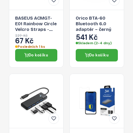
BASEUS ACMGT-
Orico BTA-60
E01 Rainbow Circle
Bluetooth 6.0
Velcro Straps -
adaptér – černý
páska na suchý zip
541 Kč
119 Kč
67 Kč
pro organizaci
Skladem (2-4 dny)
kabelů, 1m, černá
Posledních 1 ks
Do košíku
Do košíku