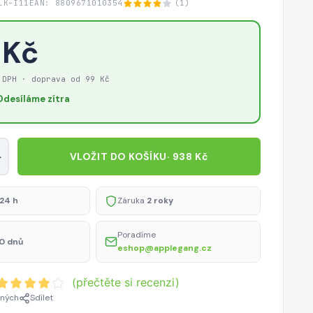
LK-I11
EAN: 8809671010354
(1)
 Kč
 DPH · doprava od 99 Kč
Odesíláme zítra
+
VLOŽIT DO KOŠÍKU
· 938 Kč
24 h
Záruka
2 roky
Poradíme
0 dnů
eshop@applegang.cz
(přečtěte si recenzi)
ených
Sdílet