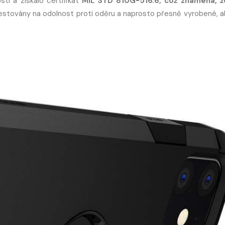
i a získalo certifikát
MIL STD 810G-516.6, což znamená, ž
estovány na odolnost proti oděru a naprosto přesně vyrobené, a