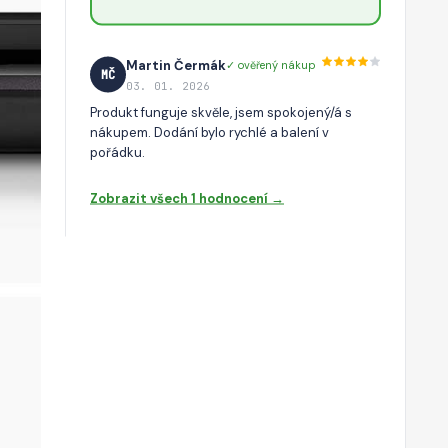
Martin Čermák
✓ ověřený nákup
MČ
03. 01. 2026
Produkt funguje skvěle, jsem spokojený/á s
nákupem. Dodání bylo rychlé a balení v
pořádku.
Zobrazit všech 1 hodnocení →