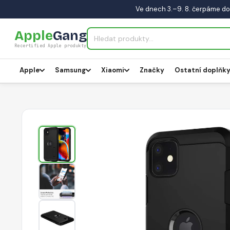
Ve dnech 3.–9. 8. čerpáme do
Apple
Gang
Recertified Apple produkty
Apple
Samsung
Xiaomi
Značky
Ostatní doplňk