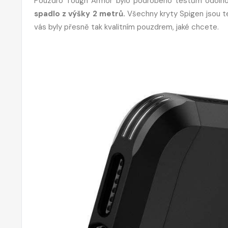
Pouzdro Tough Armor bylo podrobeno testům odolnost
spadlo z výšky 2 metrů.
Všechny kryty Spigen jsou t
vás byly přesně tak kvalitním pouzdrem, jaké chcete.