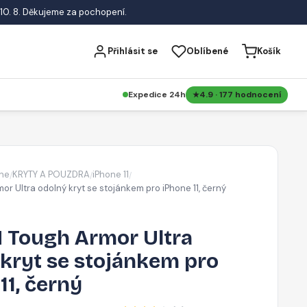
10. 8. Děkujeme za pochopení.
Přihlásit se
Oblíbené
Košík
Expedice 24h
4.9 · 177 hodnocení
ne
KRYTY A POUZDRA
iPhone 11
/
/
/
r Ultra odolný kryt se stojánkem pro iPhone 11, černý
 Tough Armor Ultra
kryt se stojánkem pro
11, černý