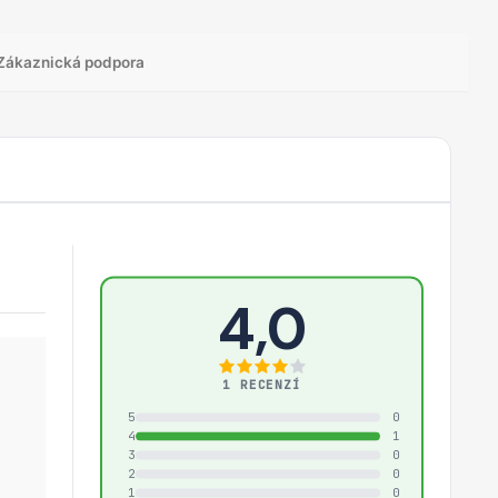
Zákaznická podpora
4,0
1 RECENZÍ
5
0
4
1
3
0
2
0
1
0