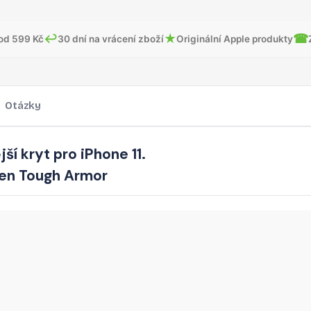
↩
★
☎
od 599 Kč
30 dní na vrácení zboží
Originální Apple produkty
Otázky
ší kryt pro iPhone 11.
en Tough Armor