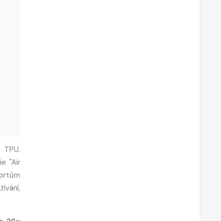
u TPU.
e "Air
portům
ívání,