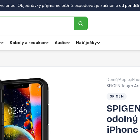
volenou. Objednávky přijímáme běžně, expedovat je začneme od pondělí 
y
Kabely a redukce
Audio
Nabíječky
Domů
Apple
iPho
/
/
SPIGEN Tough Armo
SPIGEN
SPIGEN
odolný 
iPhone 