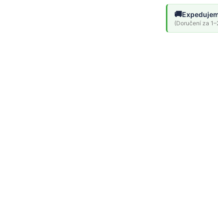
🚚
Expedujem
(Doručení za 1–2