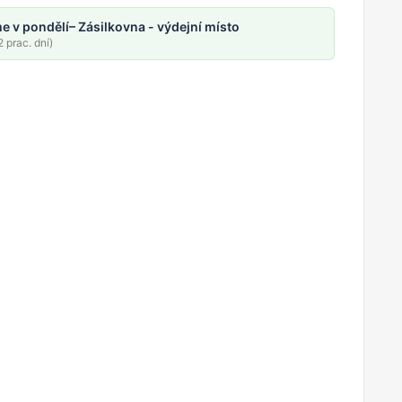
e v pondělí
– Zásilkovna - výdejní místo
 prac. dní)