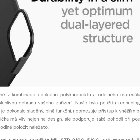
né z kombinace odolného polykarbonátu a odolného materiál
lehlivou ochranu vašeho zařízení. Navíc byla použita technologi
t je dokonale sladěný, plně funkční, neomezuje přístup k vnějším 
čka má vliv nejen na design, ale podporuje také pohodlí při použ
odlně položit naležato.