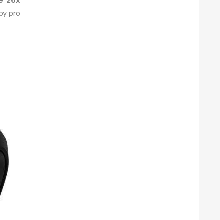
e 26x
by pro