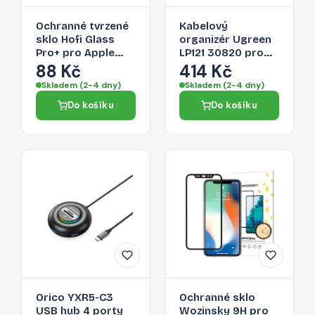
Ochranné tvrzené
Kabelový
sklo Hofi Glass
organizér Ugreen
Pro+ pro Apple
LP121 30820 pro
iPhone 11
kabely - černá
88 Kč
414 Kč
Skladem (2-4 dny)
Skladem (2-4 dny)
Do košíku
Do košíku
Orico YXR5-C3
Ochranné sklo
USB hub 4 porty
Wozinsky 9H pro