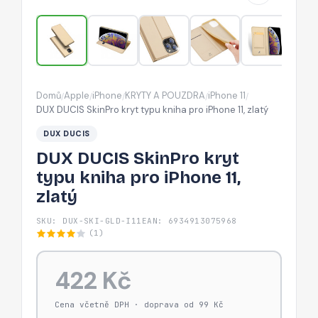
pro
iPhone
11,
zlatý
Domů
Apple
iPhone
KRYTY A POUZDRA
iPhone 11
/
/
/
/
/
DUX DUCIS SkinPro kryt typu kniha pro iPhone 11, zlatý
DUX DUCIS
DUX DUCIS SkinPro kryt
typu kniha pro iPhone 11,
zlatý
SKU: DUX-SKI-GLD-I11
EAN: 6934913075968
(1)
422 Kč
Cena včetně DPH · doprava od 99 Kč