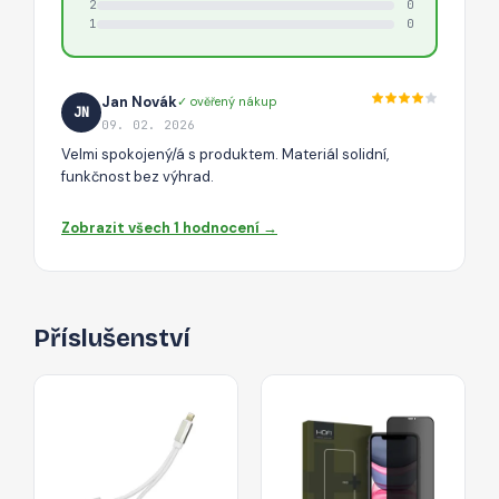
2
0
1
0
Jan Novák
✓ ověřený nákup
JN
09. 02. 2026
Velmi spokojený/á s produktem. Materiál solidní,
funkčnost bez výhrad.
Zobrazit všech 1 hodnocení →
Příslušenství