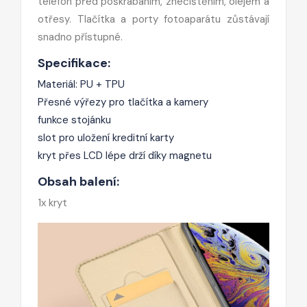
telefon před poškrábáním, znečištěním, olejem a
otřesy. Tlačítka a porty fotoaparátu zůstávají
snadno přístupné.
Specifikace:
Materiál: PU + TPU
Přesné výřezy pro tlačítka a kamery
funkce stojánku
slot pro uložení kreditní karty
kryt přes LCD lépe drží díky magnetu
Obsah balení:
1x kryt