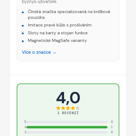
byznys uživatele.
Čínská značka specializovaná na knížková
pouzdra
Imitace pravé kůže s prošíváním
Sloty na karty a stojan funkce
Magnetické MagSafe varianty
Více o značce →
4,0
1 RECENZÍ
5
0
4
1
3
0