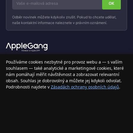
Odběr novinek můžete kdykoliv zrušit. Pokud to chcete udělat,
naše kontaktní informace naleznete v právním oznámení.
Váš specializovaný obchod s Apple produkty, příslušenstvím a
Používáme cookies nezbytné pro provoz webu a — s vaším
elektronikou. Nakupujte bezpečně a s jistotou.
souhlasem — také analytické a marketingové cookies, které
nám pomáhají měřit návštěvnost a zobrazovat relevantní
INFORMACE
obsah. Souhlas je dobrovolný a můžete jej kdykoli odvolat.
Podrobnosti najdete v
Zásadách ochrany osobních údajů
.
Doprava a doručení
Způsoby platby
Obchodní podmínky
Ochrana osobních údajů
Vrácení zboží a reklamace