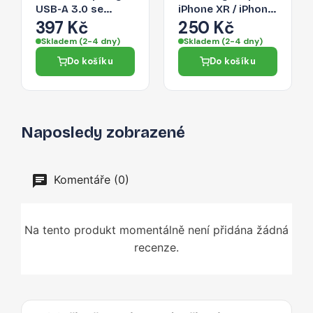
USB-A 3.0 se
iPhone XR / iPhone
čtečkou SD a
11 - černé
397 Kč
250 Kč
microSD 0,3 m –
Skladem (2-4 dny)
Skladem (2-4 dny)
černý
Do košíku
Do košíku
Naposledy zobrazené
Komentáře (0)
Na tento produkt momentálně není přidána žádná
recenze.