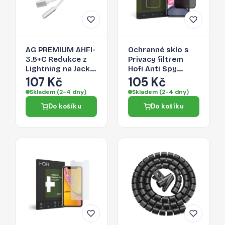
AG PREMIUM AHFI-
Ochranné sklo s
3.5+C Redukce z
Privacy filtrem
Lightning na Jack
Hofi Anti Spy
3,5/Lightning,
Glass Pro+ pro
107 Kč
105 Kč
stříbrná
Apple iPhone 11 /
Skladem (2-4 dny)
Skladem (2-4 dny)
XR
Do košíku
Do košíku