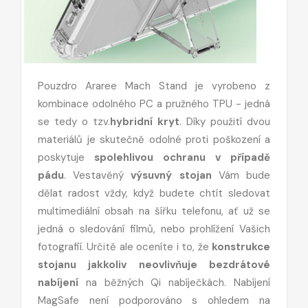
Pouzdro Araree Mach Stand je vyrobeno z
kombinace odolného PC a pružného TPU - jedná
se tedy o tzv.
hybridní kryt
. Díky použití dvou
materiálů je skutečně odolné proti poškození a
poskytuje
spolehlivou ochranu v případě
pádu
. Vestavěný
výsuvný stojan
Vám bude
dělat radost vždy, když budete chtít sledovat
multimediální obsah na šířku telefonu, ať už se
jedná o sledování filmů, nebo prohlížení Vašich
fotografií. Určitě ale oceníte i to, že
konstrukce
stojanu jakkoliv neovlivňuje bezdrátové
nabíjení
na běžných Qi nabíječkách. Nabíjení
MagSafe není podporováno s ohledem na