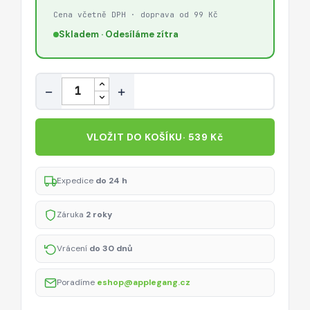
Cena včetně DPH · doprava od 99 Kč
Skladem · Odesíláme zítra
Množství
−
+
VLOŽIT DO KOŠÍKU
· 539 Kč
Expedice
do 24 h
Záruka
2 roky
Vrácení
do 30 dnů
Poradíme
eshop@applegang.cz