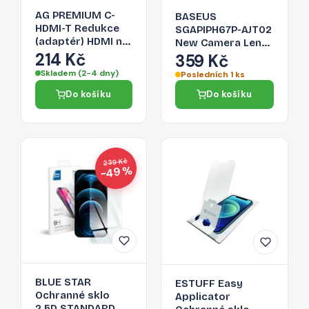
AG PREMIUM C-
BASEUS
HDMI-T Redukce
SGAPIPH67P-AJT02
(adaptér) HDMI na
New Camera Lens
USB-C 3.1, délka
214 Kč
- Ochranné sklo
359 Kč
17cm, bílo-stříbrná
pro kamery iPhone
Skladem (2-4 dny)
Posledních 1 ks
12 Pro Max, 2-pack
Do košíku
Do košíku
239 Kč
−49 %
BLUE STAR
ESTUFF Easy
Ochranné sklo
Applicator
2.5D STANDARD