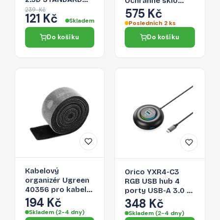
Ochranné sklo
0.3mm pro iPhone
2.5D STANDARD
239 Kč
575 Kč
121 Kč
12 Pro Max, čiré
0.33mm pro
Skladem
Posledních 2 ks
iPhone 12 Pro Max,
Do košíku
Do košíku
montážní rámeček
Kabelový
Orico YXR4-C3
organizér Ugreen
RGB USB hub 4
40356 pro kabely
porty USB-A 3.0 s
- černá
194 Kč
audio/mikrofonním
348 Kč
portem 0,3 m –
Skladem (2-4 dny)
Skladem (2-4 dny)
černý