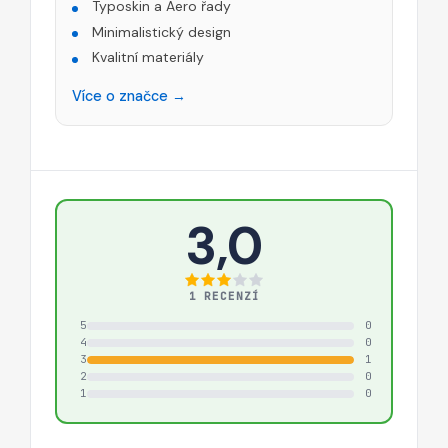
Typoskin a Aero řady
Minimalistický design
Kvalitní materiály
Více o značce →
3,0
1 RECENZÍ
5
0
4
0
3
1
2
0
1
0