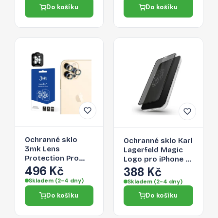
Do košíku
Do košíku
Ochranné sklo
Ochranné sklo Karl
3mk Lens
Lagerfeld Magic
Protection Pro
Logo pro iPhone 12
pro iPhone 12 Pro
496 Kč
Pro Max -
388 Kč
Max - černé
transparentní
Skladem (2-4 dny)
Skladem (2-4 dny)
Do košíku
Do košíku