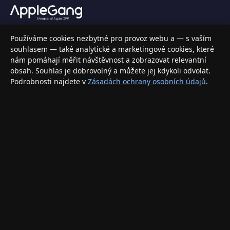
Váš specializovaný obchod s Apple produkty, příslušenstvím a
Používáme cookies nezbytné pro provoz webu a — s vaším
elektronikou. Nakupujte bezpečně a s jistotou.
souhlasem — také analytické a marketingové cookies, které
nám pomáhají měřit návštěvnost a zobrazovat relevantní
INFORMACE
obsah. Souhlas je dobrovolný a můžete jej kdykoli odvolat.
Podrobnosti najdete v
Zásadách ochrany osobních údajů
.
Doprava a doručení
Způsoby platby
Obchodní podmínky
Ochrana osobních údajů
Vrácení zboží a reklamace
KONTAKT
eshop@applegang.cz
Po–Pá: 9:00–18:00
Napište nám