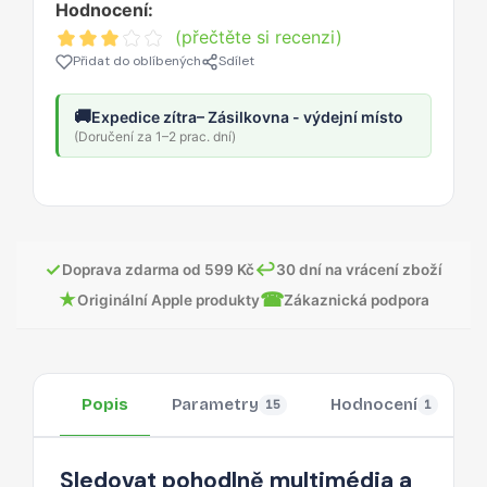
Hodnocení:
(přečtěte si recenzi)
Přidat do oblíbených
Sdílet
🚚
Expedice zítra
– Zásilkovna - výdejní místo
(Doručení za 1–2 prac. dní)
✓
↩
Doprava zdarma od 599 Kč
30 dní na vrácení zboží
★
☎
Originální Apple produkty
Zákaznická podpora
Popis
Parametry
Hodnocení
15
1
Sledovat pohodlně multimédia a