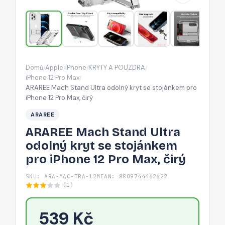
se
stojánkem
pro
iPhone
12
Domů
Apple
iPhone
KRYTY A POUZDRA
/
/
/
/
Pro
iPhone 12 Pro Max
/
Max,
ARAREE Mach Stand Ultra odolný kryt se stojánkem pro
iPhone 12 Pro Max, čirý
čirý
ARAREE
ARAREE Mach Stand Ultra
odolný kryt se stojánkem
pro iPhone 12 Pro Max, čirý
SKU: ARA-MAC-TRA-12M
EAN: 8809744462622
(1)
539 Kč