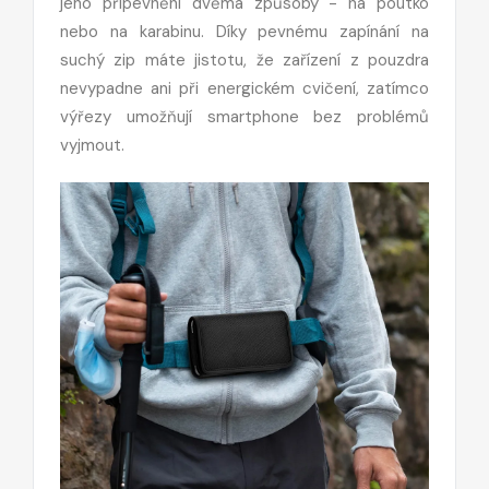
jeho připevnění dvěma způsoby - na poutko
nebo na karabinu. Díky pevnému zapínání na
suchý zip máte jistotu, že zařízení z pouzdra
nevypadne ani při energickém cvičení, zatímco
výřezy umožňují smartphone bez problémů
vyjmout.