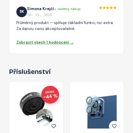
Simona Krejčí
✓ ověřený nákup
SK
30. 11. 2025
Průměrný produkt — splňuje základní funkci, nic extra.
Za danou cenu akceptovatelné.
Zobrazit všech 1 hodnocení →
Příslušenství
119 Kč
−44 %