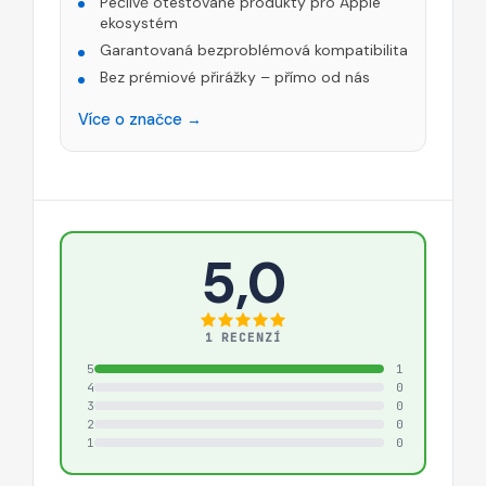
Pečlivě otestované produkty pro Apple
ekosystém
Garantovaná bezproblémová kompatibilita
Bez prémiové přirážky – přímo od nás
Více o značce →
5,0
1 RECENZÍ
5
1
4
0
3
0
2
0
1
0