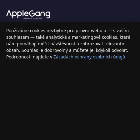
Váš specializovaný obchod s Apple produkty, příslušenstvím a
Používáme cookies nezbytné pro provoz webu a — s vaším
elektronikou. Nakupujte bezpečně a s jistotou.
souhlasem — také analytické a marketingové cookies, které
nám pomáhají měřit návštěvnost a zobrazovat relevantní
INFORMACE
obsah. Souhlas je dobrovolný a můžete jej kdykoli odvolat.
Podrobnosti najdete v
Zásadách ochrany osobních údajů
.
Doprava a doručení
Způsoby platby
Obchodní podmínky
Ochrana osobních údajů
Vrácení zboží a reklamace
KONTAKT
eshop@applegang.cz
Po–Pá: 9:00–18:00
Napište nám