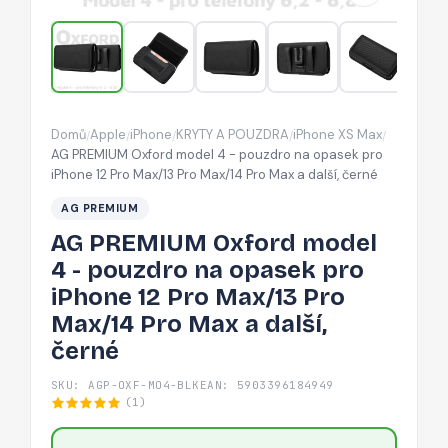
pouzdro
na
opasek
pro
iPhone
Domů
Apple
iPhone
KRYTY A POUZDRA
iPhone XS Max
/
/
/
/
/
12
AG PREMIUM Oxford model 4 - pouzdro na opasek pro
Pro
iPhone 12 Pro Max/13 Pro Max/14 Pro Max a další, černé
Max/13
AG PREMIUM
Pro
AG PREMIUM Oxford model
Max/14
4 - pouzdro na opasek pro
Pro
iPhone 12 Pro Max/13 Pro
Max
Max/14 Pro Max a další,
a
černé
další,
černé
SKU: AGP-OXF-MO4-BLK
EAN: 5903396184949
(1)