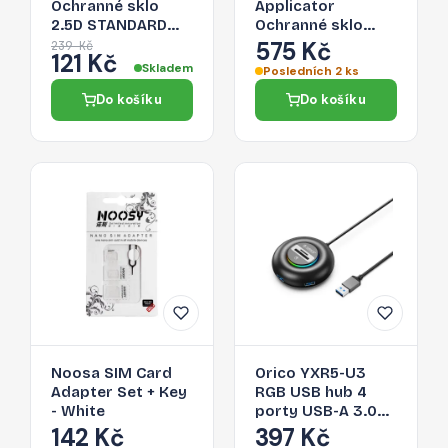
Ochranné sklo
Applicator
2.5D STANDARD
Ochranné sklo
0.3mm pro iPhone
2.5D STANDARD
575 Kč
239 Kč
121 Kč
12 Pro Max, čiré
0.33mm pro
Skladem
Posledních 2 ks
iPhone 12 Pro Max,
Do košíku
Do košíku
montážní rámeček
Noosa SIM Card
Orico YXR5-U3
Adapter Set + Key
RGB USB hub 4
- White
porty USB-A 3.0
se čtečkou SD a
142 Kč
397 Kč