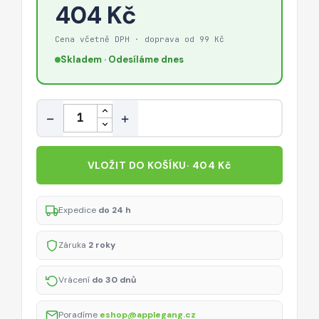
404 Kč
Cena včetně DPH · doprava od 99 Kč
Skladem · Odesíláme dnes
Množství
−
+
VLOŽIT DO KOŠÍKU
· 404 Kč
Expedice
do 24 h
Záruka
2 roky
Vrácení
do 30 dnů
Poradíme
eshop@applegang.cz