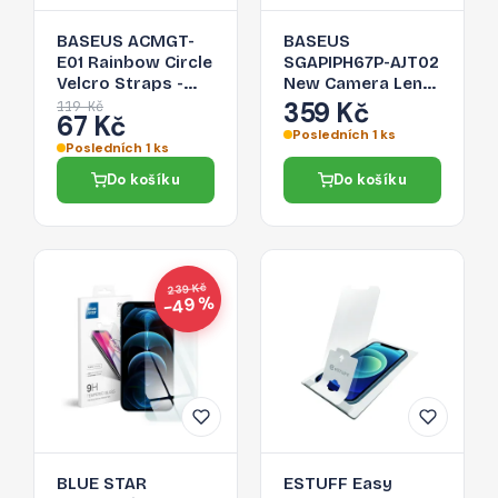
BASEUS ACMGT-
BASEUS
E01 Rainbow Circle
SGAPIPH67P-AJT02
Velcro Straps -
New Camera Lens
páska na suchý zip
- Ochranné sklo
359 Kč
119 Kč
67 Kč
pro organizaci
pro kamery iPhone
Posledních 1 ks
kabelů, 1m, černá
12 Pro Max, 2-pack
Posledních 1 ks
Do košíku
Do košíku
239 Kč
−49 %
BLUE STAR
ESTUFF Easy