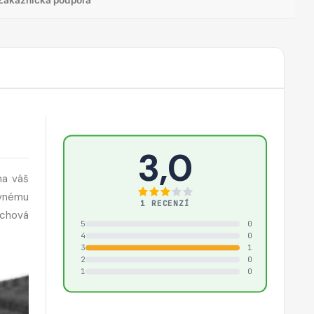
3,0
na váš
evnému
1 RECENZÍ
rchová
5
0
4
0
3
1
2
0
1
0