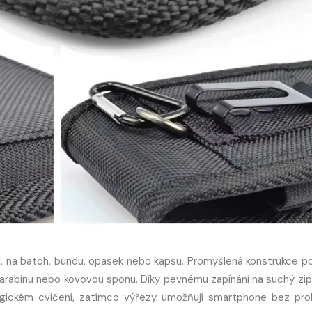
ř. na batoh, bundu, opasek nebo kapsu. Promyšlená konstrukce p
karabinu nebo kovovou sponu. Díky pevnému zapínání na suchý zi
nergickém cvičení, zatímco výřezy umožňují smartphone bez pr