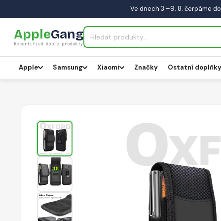
Ve dnech 3.–9. 8. čerpáme do
Apple
Gang
Recertified Apple produkty
Apple
Samsung
Xiaomi
Značky
Ostatní doplňk