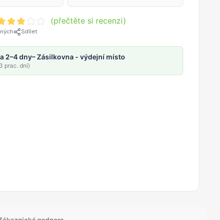
(přečtěte si recenzi)
ených
Sdílet
a 2–4 dny
– Zásilkovna - výdejní místo
 prac. dní)
Zákaznická podpora