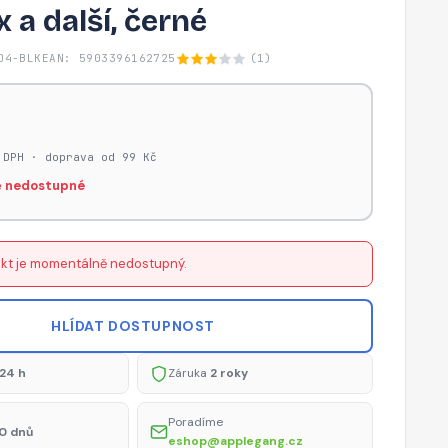
 a další, černé
O4-BLK
EAN: 5903396162725
(1)
 DPH · doprava od 99 Kč
 nedostupné
kt je momentálně nedostupný.
HLÍDAT DOSTUPNOST
24 h
Záruka
2 roky
Poradíme
0 dnů
eshop@applegang.cz