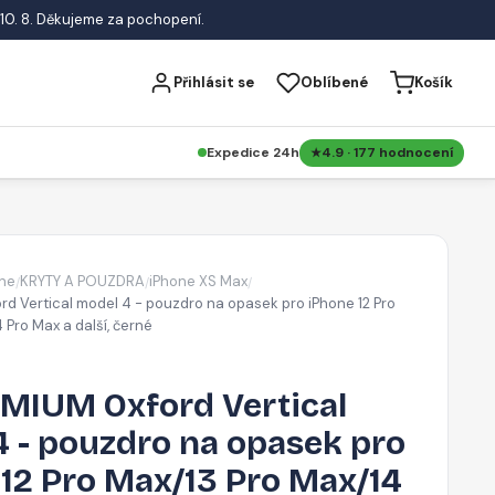
10. 8. Děkujeme za pochopení.
Přihlásit se
Oblíbené
Košík
Expedice 24h
4.9 · 177 hodnocení
ne
KRYTY A POUZDRA
iPhone XS Max
/
/
/
d Vertical model 4 - pouzdro na opasek pro iPhone 12 Pro
 Pro Max a další, černé
MIUM Oxford Vertical
4 - pouzdro na opasek pro
12 Pro Max/13 Pro Max/14