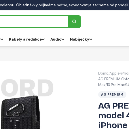
volenou. Objednávky přijímáme běžně, expedovat je začneme od pondělí 
y
Kabely a redukce
Audio
Nabíječky
Domů
Apple
iPho
/
/
AG PREMIUM Oxfor
Max/13 Pro Max/14
AG PREMIUM
AG PRE
model 
iPhone 