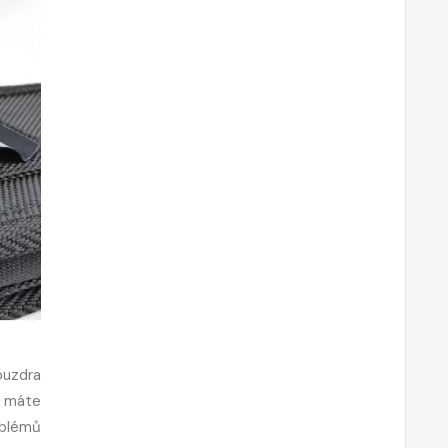
ouzdra
p máte
oblémů