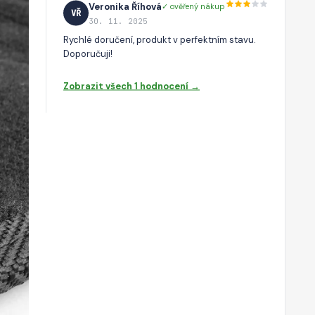
Veronika Říhová
✓ ověřený nákup
VŘ
30. 11. 2025
Rychlé doručení, produkt v perfektním stavu.
Doporučuji!
Zobrazit všech 1 hodnocení →