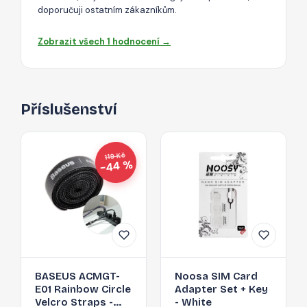
doporučuji ostatním zákazníkům.
Zobrazit všech 1 hodnocení →
Příslušenství
119 Kč
−44 %
BASEUS ACMGT-
Noosa SIM Card
E01 Rainbow Circle
Adapter Set + Key
Velcro Straps -
- White