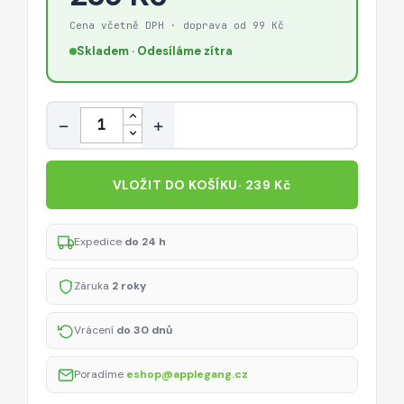
Cena včetně DPH · doprava od 99 Kč
Skladem · Odesíláme zítra
Množství
−
+
VLOŽIT DO KOŠÍKU
· 239 Kč
Expedice
do 24 h
Záruka
2 roky
Vrácení
do 30 dnů
Poradíme
eshop@applegang.cz