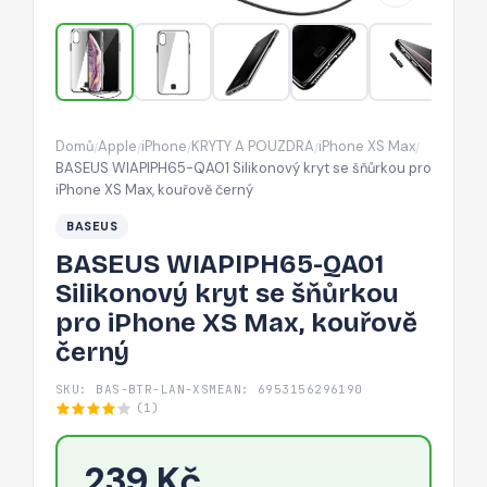
šňůrkou
pro
iPhone
XS
Max,
Domů
Apple
iPhone
KRYTY A POUZDRA
iPhone XS Max
/
/
/
/
/
kouřově
BASEUS WIAPIPH65-QA01 Silikonový kryt se šňůrkou pro
černý
iPhone XS Max, kouřově černý
BASEUS
BASEUS WIAPIPH65-QA01
Silikonový kryt se šňůrkou
pro iPhone XS Max, kouřově
černý
SKU: BAS-BTR-LAN-XSM
EAN: 6953156296190
(1)
239 Kč