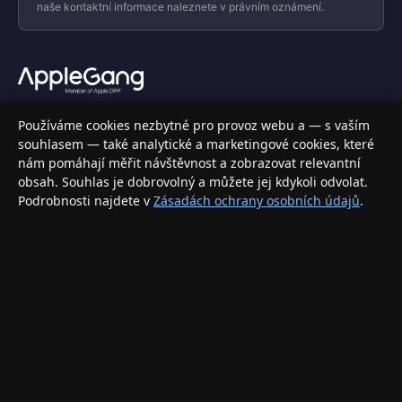
naše kontaktní informace naleznete v právním oznámení.
Váš specializovaný obchod s Apple produkty, příslušenstvím a
Používáme cookies nezbytné pro provoz webu a — s vaším
elektronikou. Nakupujte bezpečně a s jistotou.
souhlasem — také analytické a marketingové cookies, které
nám pomáhají měřit návštěvnost a zobrazovat relevantní
INFORMACE
obsah. Souhlas je dobrovolný a můžete jej kdykoli odvolat.
Podrobnosti najdete v
Zásadách ochrany osobních údajů
.
Doprava a doručení
Způsoby platby
Obchodní podmínky
Ochrana osobních údajů
Vrácení zboží a reklamace
KONTAKT
eshop@applegang.cz