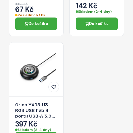
páska na suchý zip
142 Kč
119 Kč
67 Kč
pro organizaci
Skladem (2-4 dny)
kabelů, 1m, černá
Posledních 1 ks
Do košíku
Do košíku
Orico YXR5-U3
RGB USB hub 4
porty USB-A 3.0
se čtečkou SD a
397 Kč
microSD karet 0,3
Skladem (2-4 dny)