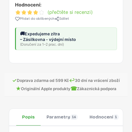
Hodnocení:
(přečtěte si recenzi)
Přidat do oblíbených
Sdílet
🚚
Expedujeme zítra
– Zásilkovna - výdejní místo
(Doručení za 1–2 prac. dní)
✓
↩
Doprava zdarma od 599 Kč
30 dní na vrácení zboží
★
☎
Originální Apple produkty
Zákaznická podpora
Popis
Parametry
Hodnocení
16
1