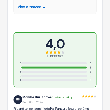
Více o značce →
4,0
1 RECENZÍ
5
0
4
1
3
0
2
0
1
0
Monika Burianová
✓ ověřený nákup
MB
04. 03. 2026
Přesně to, co jsem hledal/a. Funguje bez problémů,