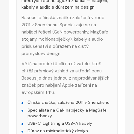
Lifestyle technologická značka — nabíjení,
kabely a audio s důrazem na design.
Baseus je čínská značka založená v roce
2011 v Shenzhenu. Specializuje se na
nabíjecí řešení (GaN powerbanky, MagSafe
stojany, rychlonabíječky), kabely a audio
příslušenství s důrazem na čistý
průmyslový design.
Většina produktů cílí na uživatele, kteří
chtějí prémiový vzhled za střední cenu.
Baseus je dnes jednou z nejprodávanějších
značek pro nabíjení Apple zařízení na
evropském trhu.
Čínská značka, založena 2011 v Shenzhenu
Specialista na GaN nabíječky a MagSafe
powerbanky
USB-C, Lightning a USB-A kabely
Důraz na minimalistický design