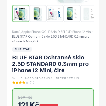
0.3mm
pro
iPhone
12
Mini,
Domů
Apple
iPhone
OCHRANA DISPLEJE
iPhone 12 Mini
/
/
/
/
/
čiré
BLUE STAR Ochranné sklo 2.5D STANDARD 0.3mm pro
iPhone 12 Mini, čiré
BLUE STAR
BLUE STAR Ochranné sklo
2.5D STANDARD 0.3mm pro
iPhone 12 Mini, čiré
SKU: BLS-25D-STD-12N
EAN: 5903396072413
(1)
239 Kč
121 Kč