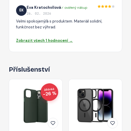
Eva Kratochvílová
✓ ověřený nákup
EK
26. 02. 2026
Velmi spokojený/á s produktem. Materiál solidní,
funkčnost bez výhrad.
Zobrazit všech 1 hodnocení →
Příslušenství
359 Kč
−26 %