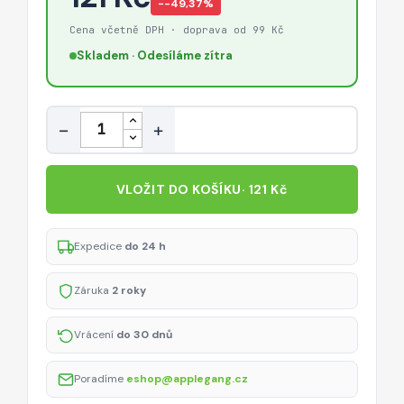
−-49,37%
Cena včetně DPH · doprava od 99 Kč
Skladem · Odesíláme zítra
Množství
−
+
VLOŽIT DO KOŠÍKU
· 121 Kč
Expedice
do 24 h
Záruka
2 roky
Vrácení
do 30 dnů
Poradíme
eshop@applegang.cz