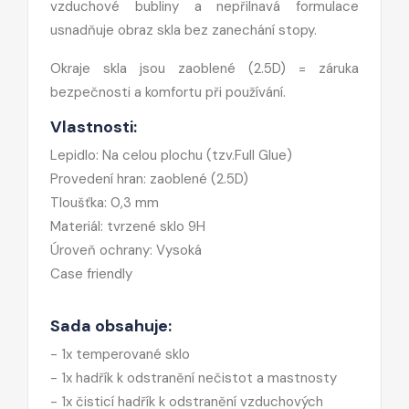
vzduchové bubliny a nepřilnavá formulace
usnadňuje obraz skla bez zanechání stopy.
Okraje skla jsou zaoblené (2.5D) = záruka
bezpečnosti a komfortu při používání.
Vlastnosti:
Lepidlo: Na celou plochu (tzv.Full Glue)
Provedení hran: zaoblené (2.5D)
Tloušťka: 0,3 mm
Materiál: tvrzené sklo 9H
Úroveň ochrany: Vysoká
Case friendly
Sada obsahuje:
- 1x temperované sklo
- 1x hadřík k odstranění nečistot a mastnosty
- 1x čisticí hadřík k odstranění vzduchových