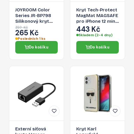
JOYROOM Color
Kryt Tech-Protect
Series JR-BP798
MagMat MAGSAFE
Silikonový kryt
pro iPhone 12 mini
pro iPhone 12 Mini,
- clear black
443 Kč
359 Kč
265 Kč
zelený
Skladem (2-4 dny)
Posledních 1 ks
Do košíku
Do košíku
Externí síťová
Kryt Karl