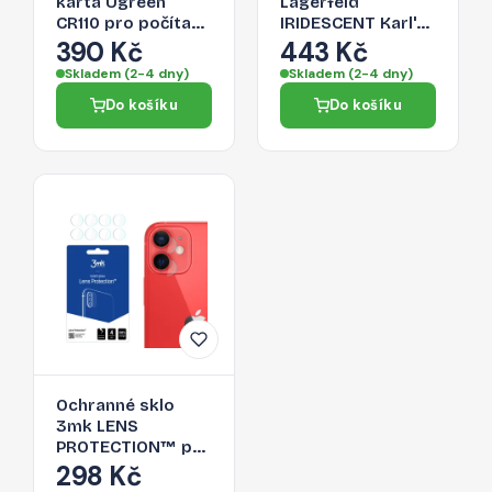
karta Ugreen
Lagerfeld
CR110 pro počítač
IRIDESCENT Karl's
a chytrý telefon -
Head pro iPhone 12
390 Kč
443 Kč
černá
mini - multicolor
Skladem (2-4 dny)
Skladem (2-4 dny)
(opal)
Do košíku
Do košíku
Ochranné sklo
3mk LENS
PROTECTION™ pro
iPhone 12 mini -
298 Kč
transparentní