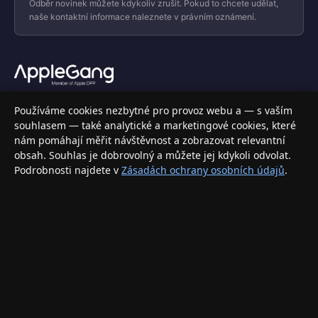
Odběr novinek můžete kdykoliv zrušit. Pokud to chcete udělat,
naše kontaktní informace naleznete v právním oznámení.
Váš specializovaný obchod s Apple produkty, příslušenstvím a
Používáme cookies nezbytné pro provoz webu a — s vaším
elektronikou. Nakupujte bezpečně a s jistotou.
souhlasem — také analytické a marketingové cookies, které
nám pomáhají měřit návštěvnost a zobrazovat relevantní
INFORMACE
obsah. Souhlas je dobrovolný a můžete jej kdykoli odvolat.
Podrobnosti najdete v
Zásadách ochrany osobních údajů
.
Doprava a doručení
Způsoby platby
Obchodní podmínky
Ochrana osobních údajů
Vrácení zboží a reklamace
KONTAKT
eshop@applegang.cz