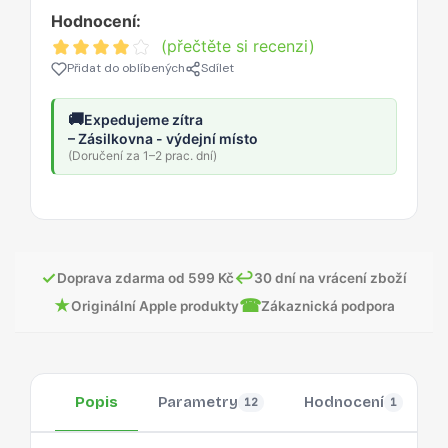
Hodnocení:
(přečtěte si recenzi)
Přidat do oblíbených
Sdílet
🚚
Expedujeme zítra
– Zásilkovna - výdejní místo
(Doručení za 1–2 prac. dní)
✓
↩
Doprava zdarma od 599 Kč
30 dní na vrácení zboží
★
☎
Originální Apple produkty
Zákaznická podpora
Popis
Parametry
Hodnocení
12
1