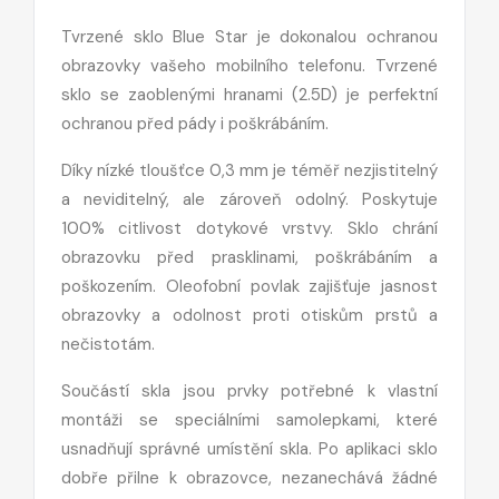
Tvrzené sklo Blue Star je dokonalou ochranou
obrazovky vašeho mobilního telefonu. Tvrzené
sklo se zaoblenými hranami (2.5D) je perfektní
ochranou před pády i poškrábáním.
Díky nízké tloušťce 0,3 mm je téměř nezjistitelný
a neviditelný, ale zároveň odolný. Poskytuje
100% citlivost dotykové vrstvy. Sklo chrání
obrazovku před prasklinami, poškrábáním a
poškozením. Oleofobní povlak zajišťuje jasnost
obrazovky a odolnost proti otiskům prstů a
nečistotám.
Součástí skla jsou prvky potřebné k vlastní
montáži se speciálními samolepkami, které
usnadňují správné umístění skla. Po aplikaci sklo
dobře přilne k obrazovce, nezanechává žádné