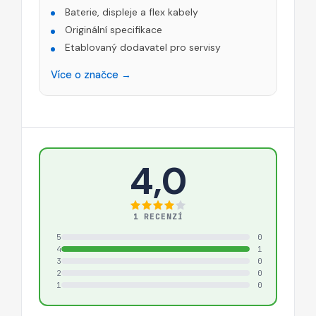
Baterie, displeje a flex kabely
Originální specifikace
Etablovaný dodavatel pro servisy
Více o značce →
4,0
1 RECENZÍ
5
0
4
1
3
0
2
0
1
0