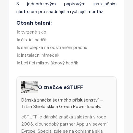
S jednorázovým papírovým instalačním
nástrojem pro snadnější a rychlejší montáž
Obsah balení:
1x tvrzené sklo
1x čistící hadřík
1x samolepka na odstranění prachu
1x instalační rámeček
1x Leštící mikrovláknový hadřík
O značce eSTUFF
Dánská značka šetrného příslušenství —
Titan Shield skla a Green Power kabely.
eSTUFF je dánská značka založená v roce
2003, dlouhodobý partner Applu v severní
Evropě. Specializuje se na ochranná skla