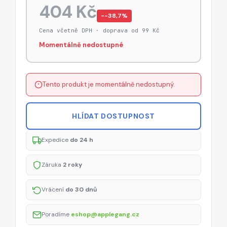
404 Kč
−-38,7%
Cena včetně DPH · doprava od 99 Kč
Momentálně nedostupné
Tento produkt je momentálně nedostupný.
HLÍDAT DOSTUPNOST
Expedice
do 24 h
Záruka
2 roky
Vrácení
do 30 dnů
Poradíme
eshop@applegang.cz