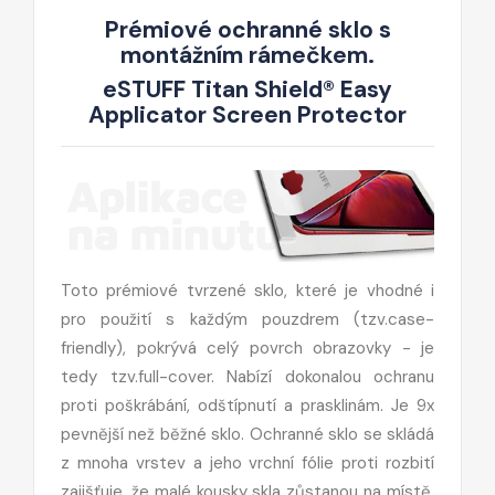
Prémiové ochranné sklo s
montážním rámečkem.
eSTUFF Titan Shield® Easy
Applicator Screen Protector
Toto prémiové tvrzené sklo, které je vhodné i
pro použití s každým pouzdrem (tzv.case-
friendly), pokrývá celý povrch obrazovky - je
tedy tzv.full-cover. Nabízí dokonalou ochranu
proti poškrábání, odštípnutí a prasklinám. Je 9x
pevnější než běžné sklo. Ochranné sklo se skládá
z mnoha vrstev a jeho vrchní fólie proti rozbití
zajišťuje, že malé kousky skla zůstanou na místě,