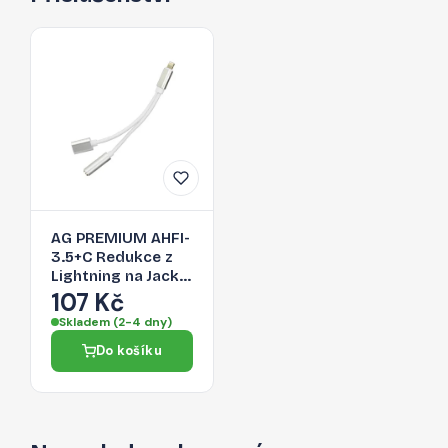
AG PREMIUM AHFI-
3.5+C Redukce z
Lightning na Jack
3,5/Lightning,
107 Kč
stříbrná
Skladem (2-4 dny)
Do košíku