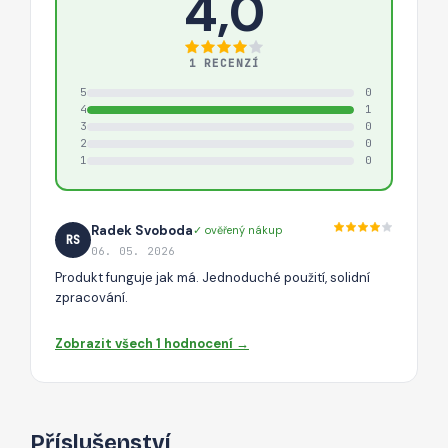
4,0
1 RECENZÍ
5
0
4
1
3
0
2
0
1
0
Radek Svoboda
✓ ověřený nákup
RS
06. 05. 2026
Produkt funguje jak má. Jednoduché použití, solidní
zpracování.
Zobrazit všech 1 hodnocení →
Příslušenství