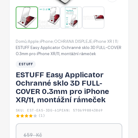
FULL-
COVER
0.3mm
pro
iPhone
Domů
Apple
iPhone
OCHRANA DISPLEJE
iPhone XR | 11
/
/
/
/
/
XR/11,
ESTUFF Easy Applicator Ochranné sklo 3D FULL-COVER
montážní
0.3mm pro iPhone XR/11, montážní rámeček
rámeček
ESTUFF
ESTUFF Easy Applicator
Ochranné sklo 3D FULL-
COVER 0.3mm pro iPhone
XR/11, montážní rámeček
SKU: EST-EAS-3DG-61P
EAN: 5706998843869
(1)
659 Kč