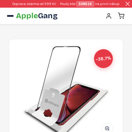
Doprava zdarma od 599 Kč · Použij kód
GANG10
na první nákup
Apple
Gang
-38,7%
ESTUFF
Easy
Applicator
Ochranné
sklo
3D