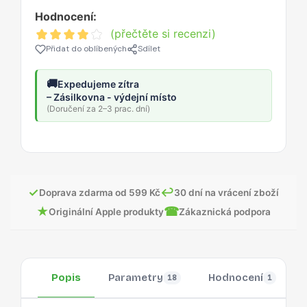
Hodnocení:
(přečtěte si recenzi)
Přidat do oblíbených
Sdílet
🚚
Expedujeme zítra
– Zásilkovna - výdejní místo
(Doručení za 2–3 prac. dní)
✓
↩
Doprava zdarma od 599 Kč
30 dní na vrácení zboží
★
☎
Originální Apple produkty
Zákaznická podpora
Popis
Parametry
Hodnocení
18
1