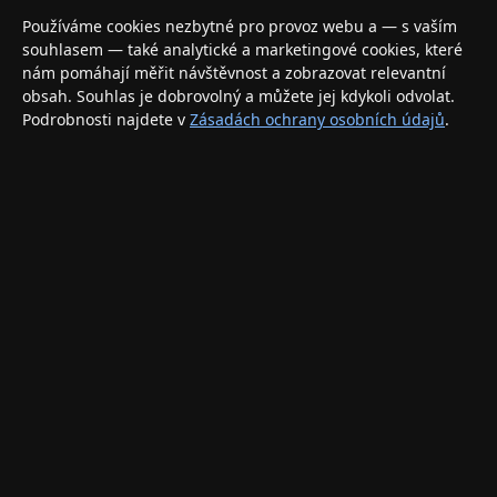
Váš specializovaný obchod s Apple produkty, příslušenstvím a
Používáme cookies nezbytné pro provoz webu a — s vaším
elektronikou. Nakupujte bezpečně a s jistotou.
souhlasem — také analytické a marketingové cookies, které
nám pomáhají měřit návštěvnost a zobrazovat relevantní
INFORMACE
obsah. Souhlas je dobrovolný a můžete jej kdykoli odvolat.
Podrobnosti najdete v
Zásadách ochrany osobních údajů
.
Doprava a doručení
Způsoby platby
Obchodní podmínky
Ochrana osobních údajů
Vrácení zboží a reklamace
KONTAKT
eshop@applegang.cz
Po–Pá: 9:00–18:00
Napište nám