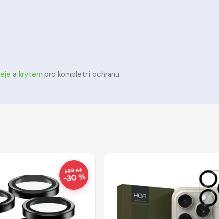
eje
a
krytem
pro kompletní ochranu.
599 Kč
−30 %