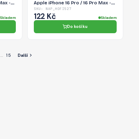
Max -
Apple iPhone 16 Pro / 16 Pro Max -
čirý
SKU: NAP_HOFI527
122 Kč
Skladem
Skladem
Do košíku
…
15
Další
