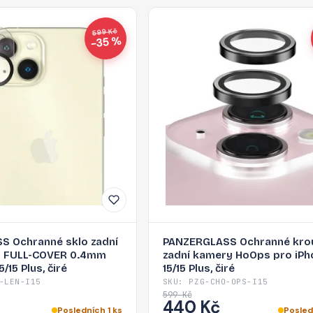
599 Kč
−35 %
S Ochranné sklo zadní
PANZERGLASS Ochranné kro
D FULL-COVER 0.4mm
zadní kamery HoOps pro iPh
/15 Plus, čiré
15/15 Plus, čiré
-LEN-I15
SKU: PZG-CHO-OPS-I15
599 Kč
440 Kč
Posledních 1 ks
Posled