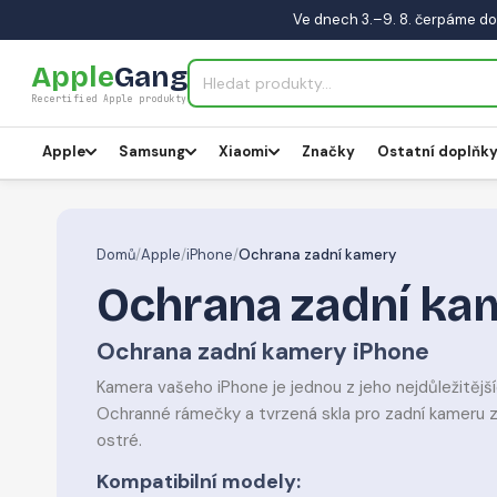
Ve dnech 3.–9. 8. čerpáme do
Apple
Gang
Recertified Apple produkty
Apple
Samsung
Xiaomi
Značky
Ostatní doplňk
Domů
/
Apple
/
iPhone
/
Ochrana zadní kamery
Ochrana zadní ka
Ochrana zadní kamery iPhone
Kamera vašeho iPhone je jednou z jeho nejdůležitějšíc
Ochranné rámečky a tvrzená skla pro zadní kameru za
ostré.
Kompatibilní modely: