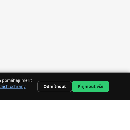
m pomáhají měřit
Odmítnout
Přijmout vše
dách ochrany