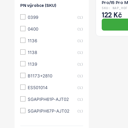
Pro/15 Pro M
PN výrobce (SKU)
SKU: NAP_HOF
122 Kč
0399
(1)
0400
(1)
1136
(1)
1138
(1)
1139
(1)
B1173+2810
(1)
ES501014
(1)
SGAPIPH61P-AJT02
(1)
SGAPIPH67P-AJT02
(1)