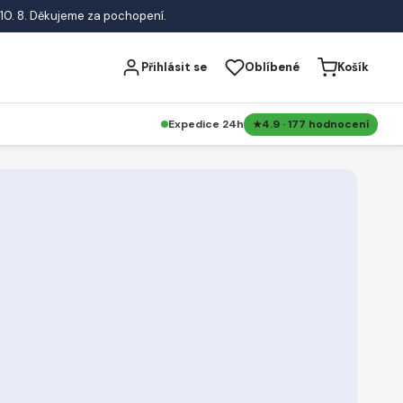
10. 8. Děkujeme za pochopení.
Přihlásit se
Oblíbené
Košík
Expedice 24h
4.9 · 177 hodnocení