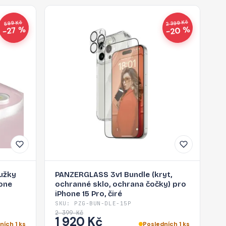
2 399 Kč
599 Kč
−20 %
−27 %
užky
PANZERGLASS 3v1 Bundle (kryt,
one
ochranné sklo, ochrana čočky) pro
iPhone 15 Pro, čiré
SKU: PZG-BUN-DLE-15P
2 399 Kč
1 920 Kč
ních 1 ks
Posledních 1 ks