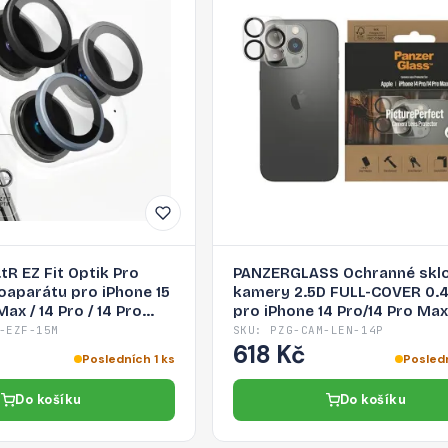
tR EZ Fit Optik Pro
PANZERGLASS Ochranné sklo
oaparátu pro iPhone 15
kamery 2.5D FULL-COVER 0
Max / 14 Pro / 14 Pro
pro iPhone 14 Pro/14 Pro Max,
-EZF-15M
SKU: PZG-CAM-LEN-14P
618 Kč
Posledních 1 ks
Posled
Do košíku
Do košíku