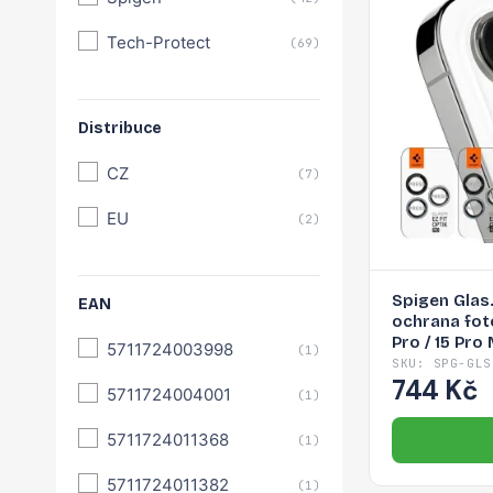
Tech-Protect
(69)
Distribuce
CZ
(7)
EU
(2)
Spigen Glas.
EAN
ochrana fot
Pro / 15 Pro 
5711724003998
(1)
Max - 2 ks.
SKU: SPG-GLS
744 Kč
5711724004001
(1)
5711724011368
(1)
5711724011382
(1)