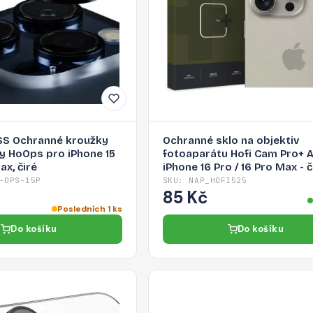
S Ochranné kroužky
Ochranné sklo na objektiv
y HoOps pro iPhone 15
fotoaparátu Hofi Cam Pro+ 
ax, čiré
iPhone 16 Pro / 16 Pro Max - č
-OPS-15P
SKU: NAP_HOFI525
85 Kč
Posledních 1 ks
Do košíku
Do košíku