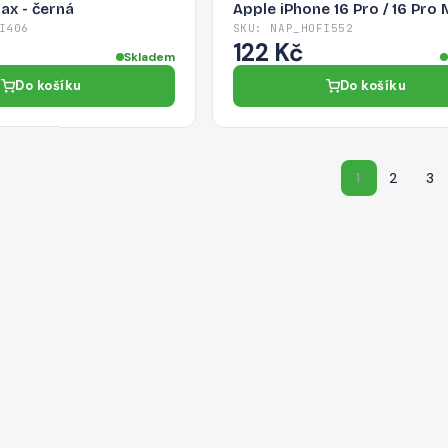
ax - černá
Apple iPhone 16 Pro / 16 Pro 
Natural Titanium
I406
SKU: NAP_HOFI552
122 Kč
Skladem
Do košíku
Do košíku
1
2
3