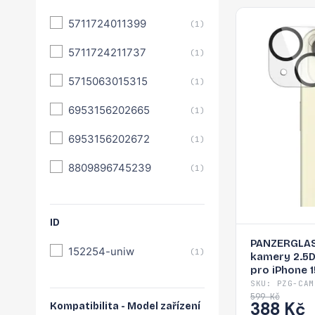
5711724011399
(1)
5711724211737
(1)
5715063015315
(1)
6953156202665
(1)
6953156202672
(1)
8809896745239
(1)
ID
PANZERGLAS
152254-uniw
(1)
kamery 2.5
pro iPhone 15
SKU: PZG-CAM
599 Kč
388 Kč
Kompatibilita - Model zařízení