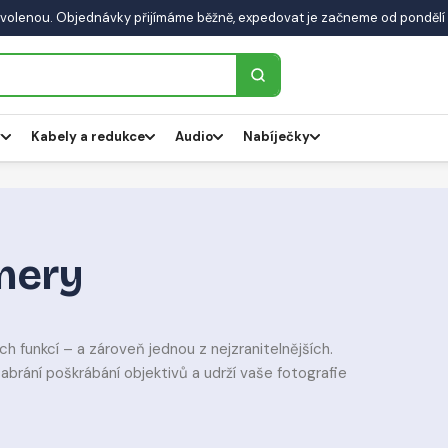
volenou. Objednávky přijímáme běžně, expedovat je začneme od pondělí 
y
Kabely a redukce
Audio
Nabíječky
mery
h funkcí – a zároveň jednou z nejzranitelnějších.
brání poškrábání objektivů a udrží vaše fotografie