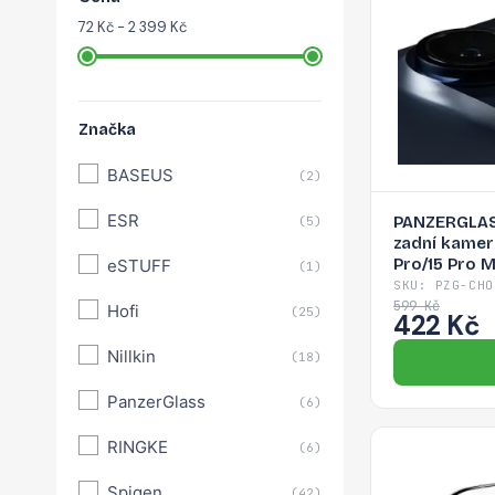
72 Kč - 2 399 Kč
Značka
BASEUS
(2)
ESR
PANZERGLAS
(5)
zadní kamer
Pro/15 Pro M
eSTUFF
(1)
SKU: PZG-CHO
599 Kč
Hofi
(25)
422 Kč
Nillkin
(18)
PanzerGlass
(6)
RINGKE
(6)
Spigen
(42)