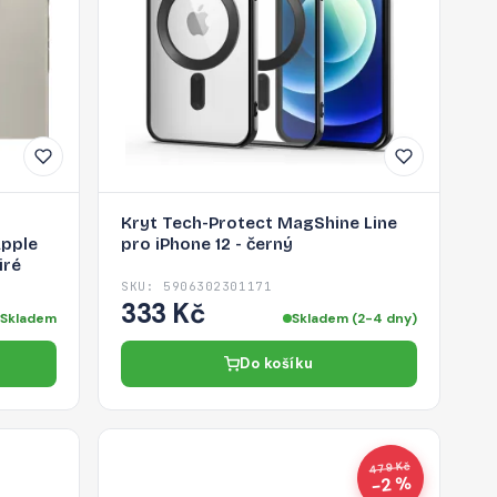
Kryt Tech-Protect MagShine Line
Apple
pro iPhone 12 - černý
iré
SKU: 5906302301171
333 Kč
Skladem
Skladem (2-4 dny)
Do košíku
479 Kč
−2 %