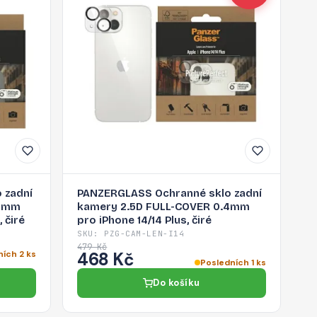
 zadní
PANZERGLASS Ochranné sklo zadní
.4mm
kamery 2.5D FULL-COVER 0.4mm
 čiré
pro iPhone 14/14 Plus, čiré
SKU: PZG-CAM-LEN-I14
479 Kč
ních 2 ks
468 Kč
Posledních 1 ks
Do košíku