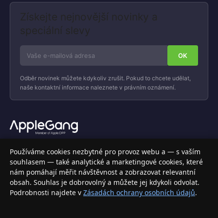
Získejte nejnovější novinky a
speciální slevy
Odběr novinek můžete kdykoliv zrušit. Pokud to chcete udělat,
naše kontaktní informace naleznete v právním oznámení.
Váš specializovaný obchod s Apple produkty, příslušenstvím a
Používáme cookies nezbytné pro provoz webu a — s vaším
elektronikou. Nakupujte bezpečně a s jistotou.
souhlasem — také analytické a marketingové cookies, které
nám pomáhají měřit návštěvnost a zobrazovat relevantní
INFORMACE
obsah. Souhlas je dobrovolný a můžete jej kdykoli odvolat.
Podrobnosti najdete v
Zásadách ochrany osobních údajů
.
Doprava a doručení
Způsoby platby