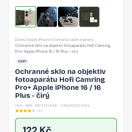
Camring
Pro+
Apple
iPhone
16
Domů
Apple
iPhone
Ochrana zadní kamery
/
/
/
/
/
Ochranné sklo na objektiv fotoaparátu Hofi Camring
16
Pro+ Apple iPhone 16 / 16 Plus - čirý
Plus
HOFI
-
Ochranné sklo na objektiv
čirý
fotoaparátu Hofi Camring
Pro+ Apple iPhone 16 / 16
Plus - čirý
SKU: NAP_HOFI526
EAN: 5906302311026
(1)
122 Kč