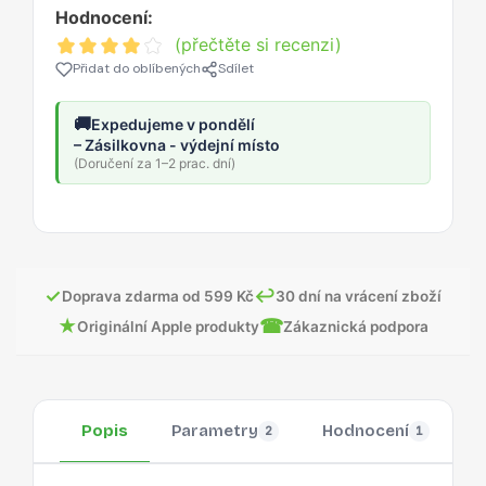
Hodnocení:
(přečtěte si recenzi)
Přidat do oblíbených
Sdílet
🚚
Expedujeme v pondělí
– Zásilkovna - výdejní místo
(Doručení za 1–2 prac. dní)
✓
↩
Doprava zdarma od 599 Kč
30 dní na vrácení zboží
★
☎
Originální Apple produkty
Zákaznická podpora
Popis
Parametry
Hodnocení
O
2
1