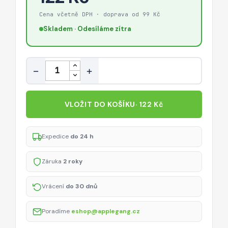
Cena včetně DPH · doprava od 99 Kč
Skladem · Odesíláme zítra
Množství
−
+
VLOŽIT DO KOŠÍKU
· 122 Kč
Expedice
do 24 h
Záruka
2 roky
Vrácení
do 30 dnů
Poradíme
eshop@applegang.cz