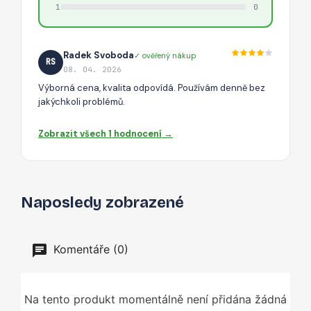
1
0
Radek Svoboda
✓ ověřený nákup
RS
08. 04. 2026
Výborná cena, kvalita odpovídá. Používám denně bez
jakýchkoli problémů.
Zobrazit všech 1 hodnocení →
Naposledy zobrazené
Komentáře (0)
Na tento produkt momentálně není přidána žádná