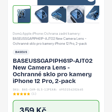
Ochranné
sklo
pro
kamery
iPhone
Domů
Apple
iPhone
Ochrana zadní kamery
/
/
/
/
12
BASEUSSGAPIPH61P-AJT02 New Camera Lens -
Pro,
Ochranné sklo pro kamery iPhone 12 Pro, 2-pack
2-
BASEUS
pack
BASEUSSGAPIPH61P-AJT02
New Camera Lens -
Ochranné sklo pro kamery
iPhone 12 Pro, 2-pack
SKU: BAS-CAM-GLS-12P
EAN: 6953156202665
(1)
359 Kč