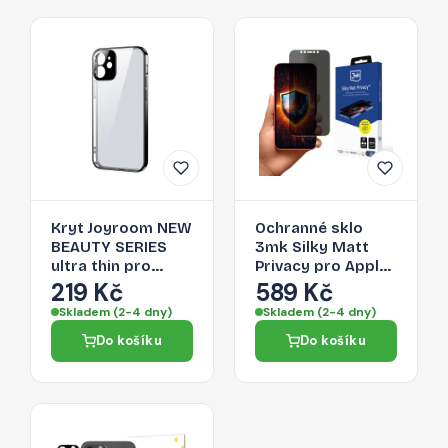
Kryt Joyroom NEW
Ochranné sklo
BEAUTY SERIES
3mk Silky Matt
ultra thin pro
Privacy pro Apple
iPhone 12 Pro -
iPhone 12 Pro -
219 Kč
589 Kč
černý
privacy filtr
Skladem (2-4 dny)
Skladem (2-4 dny)
Do košíku
Do košíku