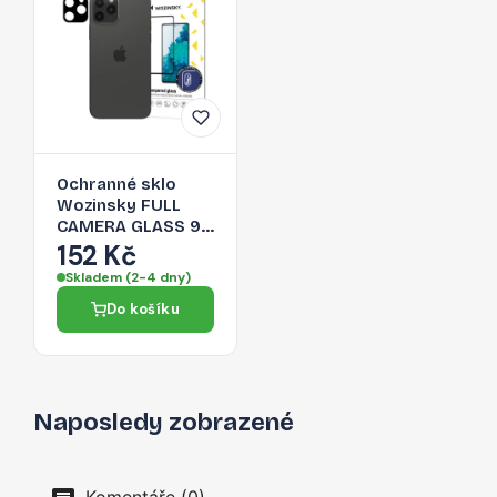
Ochranné sklo
Wozinsky FULL
CAMERA GLASS 9H
pro iPhone 12 Pro -
152 Kč
transparentní
Skladem (2-4 dny)
Do košíku
Naposledy zobrazené