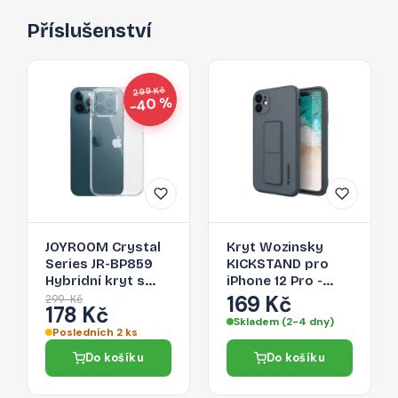
Příslušenství
299 Kč
−40 %
JOYROOM Crystal
Kryt Wozinsky
Series JR-BP859
KICKSTAND pro
Hybridní kryt s
iPhone 12 Pro -
ochranou kamery
navy blue
169 Kč
299 Kč
178 Kč
pro iPhone 12 Pro,
Skladem (2-4 dny)
čirý
Posledních 2 ks
Do košíku
Do košíku