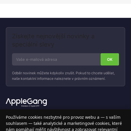
Získejte nejnovější novinky a
speciální slevy
Odběr novinek můžete kdykoliv zrušit. Pokud to chcete udělat,
naše kontaktní informace naleznete v právním oznámení.
Váš specializovaný obchod s Apple produkty, příslušenstvím a
Používáme cookies nezbytné pro provoz webu a — s vaším
elektronikou. Nakupujte bezpečně a s jistotou.
souhlasem — také analytické a marketingové cookies, které
nám pomáhají měřit návštěvnost a zobrazovat relevantní