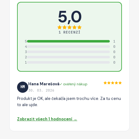
5,0
1 RECENZÍ
5
1
4
0
3
0
2
0
1
0
Hana Marešová
✓ ověřený nákup
HM
30. 03. 2026
Produkt je OK, ale čekal/a jsem trochu více. Za tu cenu
to ale ujde.
Zobrazit všech 1 hodnocení →