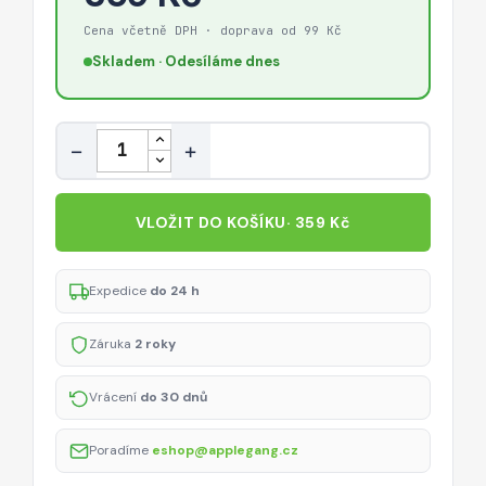
Cena včetně DPH · doprava od 99 Kč
Skladem · Odesíláme dnes
Množství
−
+
VLOŽIT DO KOŠÍKU
· 359 Kč
Expedice
do 24 h
Záruka
2 roky
Vrácení
do 30 dnů
Poradíme
eshop@applegang.cz