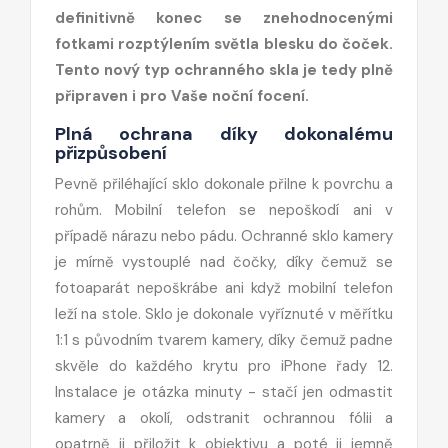
definitivně konec se znehodnocenými
fotkami rozptýlením světla blesku do čoček.
Tento nový typ ochranného skla je tedy plně
připraven i pro Vaše noční focení.
Plná ochrana díky dokonalému
přizpůsobení
Pevně přiléhající sklo dokonale přilne k povrchu a
rohům. Mobilní telefon se nepoškodí ani v
případě nárazu nebo pádu. Ochranné sklo kamery
je mírně vystouplé nad čočky, díky čemuž se
fotoaparát nepoškrábe ani když mobilní telefon
leží na stole. Sklo je dokonale vyříznuté v měřítku
1:1 s původním tvarem kamery, díky čemuž padne
skvěle do každého krytu pro iPhone řady 12.
Instalace je otázka minuty - stačí jen odmastit
kamery a okolí, odstranit ochrannou fólii a
opatrně ji přiložit k objektivu a poté ji jemně