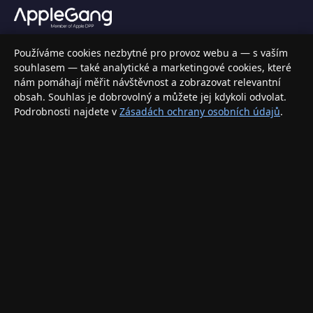
Váš specializovaný obchod s Apple produkty, příslušenstvím a
Používáme cookies nezbytné pro provoz webu a — s vaším
elektronikou. Nakupujte bezpečně a s jistotou.
souhlasem — také analytické a marketingové cookies, které
nám pomáhají měřit návštěvnost a zobrazovat relevantní
INFORMACE
obsah. Souhlas je dobrovolný a můžete jej kdykoli odvolat.
Podrobnosti najdete v
Zásadách ochrany osobních údajů
.
Doprava a doručení
Způsoby platby
Obchodní podmínky
Ochrana osobních údajů
Vrácení zboží a reklamace
KONTAKT
eshop@applegang.cz
Po–Pá: 9:00–18:00
Napište nám