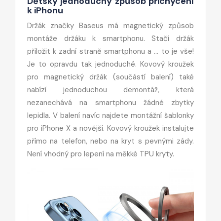
Dětsky jednoduchý způsob přichycení
k iPhonu
Držák značky Baseus má magnetický způsob
montáže držáku k smartphonu. Stačí držák
přiložit k zadní straně smartphonu a ... to je vše!
Je to opravdu tak jednoduché. Kovový kroužek
pro magnetický držák (součástí balení) také
nabízí jednoduchou demontáž, která
nezanechává na smartphonu žádné zbytky
lepidla. V balení navíc najdete montážní šablonky
pro iPhone X a novější. Kovový kroužek instalujte
přímo na telefon, nebo na kryt s pevnými zády.
Není vhodný pro lepení na měkké TPU kryty.