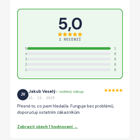
5,0
1 RECENZÍ
5
1
4
0
3
0
2
0
1
0
Jakub Veselý
✓ ověřený nákup
JV
21. 12. 2025
Přesně to, co jsem hledal/a. Funguje bez problémů,
doporučuji ostatním zákazníkům.
Zobrazit všech 1 hodnocení →