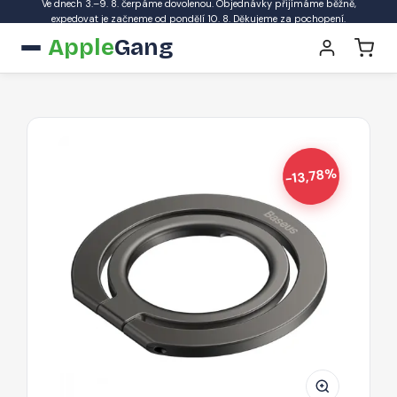
Ve dnech 3.–9. 8. čerpáme dovolenou. Objednávky přijímáme běžně,
expedovat je začneme od pondělí 10. 8. Děkujeme za pochopení.
Apple
Gang
-13,78%
BASEUS
SUCH000013
Halo
Magnetický
(MagSafe)
kroužek