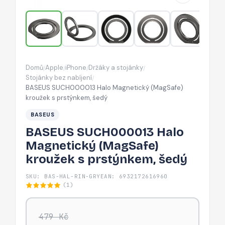
s
prstýnkem,
šedý
Domů
Apple
iPhone
Držáky a stojánky
/
/
/
/
Stojánky bez nabíjení
/
BASEUS SUCH000013 Halo Magnetický (MagSafe)
kroužek s prstýnkem, šedý
BASEUS
BASEUS SUCH000013 Halo
Magnetický (MagSafe)
kroužek s prstýnkem, šedý
SKU: BAS-HAL-RIN-GRY
EAN: 6932172616960
(1)
479 Kč