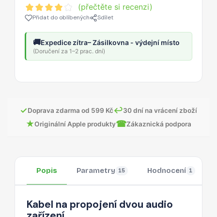
(přečtěte si recenzi)
Přidat do oblíbených
Sdílet
🚚
Expedice zítra
– Zásilkovna - výdejní místo
(Doručení za 1–2 prac. dní)
✓
↩
Doprava zdarma od 599 Kč
30 dní na vrácení zboží
★
☎
Originální Apple produkty
Zákaznická podpora
Popis
Parametry
Hodnocení
15
1
Kabel na propojení dvou audio
zařízení.