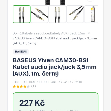
jack/jack
3,5mm
(AUX),
1m,
černý
Domů
Kabely a redukce
Kabely AUX (Jack 3,5mm)
/
/
/
BASEUS Yiven CAM30-BS1 Kabel audio jack/jack 3,5mm
(AUX), 1m, černý
BASEUS
BASEUS Yiven CAM30-BS1
Kabel audio jack/jack 3,5mm
(AUX), 1m, černý
SKU: BAS-CAM-30B-S1B
EAN: 6953156257184
(1)
227 Kč