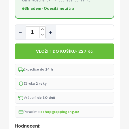
Cena včetně DPH · doprava od 99 Kč
Skladem · Odesíláme zítra
Množství
−
+
VLOŽIT DO KOŠÍKU
· 227 Kč
Expedice
do 24 h
Záruka
2 roky
Vrácení
do 30 dnů
Poradíme
eshop@applegang.cz
Hodnocení: