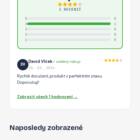
1 RECENZÍ
5
0
4
1
3
0
2
0
1
0
David Vlček
✓ ověřený nákup
DV
20. 03. 2026
Rychlé doručení, produkt v perfektním stavu.
Doporučuji!
Zobrazit všech 1 hodnocení →
Naposledy zobrazené