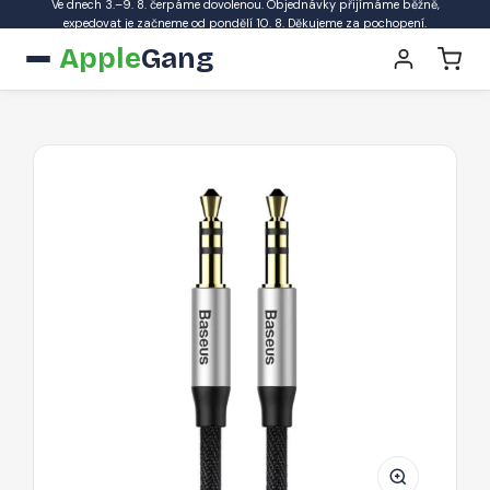
Ve dnech 3.–9. 8. čerpáme dovolenou. Objednávky přijímáme běžně,
expedovat je začneme od pondělí 10. 8. Děkujeme za pochopení.
Apple
Gang
BASEUS
Yiven
CAM30-
BS1
Kabel
audio