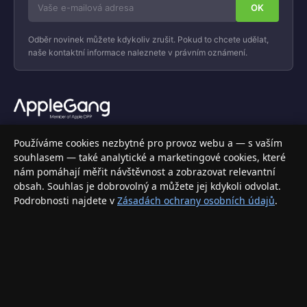
Odběr novinek můžete kdykoliv zrušit. Pokud to chcete udělat,
naše kontaktní informace naleznete v právním oznámení.
Váš specializovaný obchod s Apple produkty, příslušenstvím a
Používáme cookies nezbytné pro provoz webu a — s vaším
elektronikou. Nakupujte bezpečně a s jistotou.
souhlasem — také analytické a marketingové cookies, které
nám pomáhají měřit návštěvnost a zobrazovat relevantní
INFORMACE
obsah. Souhlas je dobrovolný a můžete jej kdykoli odvolat.
Podrobnosti najdete v
Zásadách ochrany osobních údajů
.
Doprava a doručení
Způsoby platby
Obchodní podmínky
Ochrana osobních údajů
Vrácení zboží a reklamace