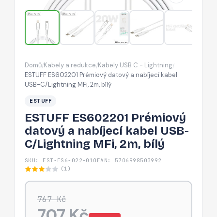
kabel
USB-
C/Lightning
MFi,
2m,
Domů
Kabely a redukce
Kabely USB C - Lightning
/
/
/
bílý
ESTUFF ES602201 Prémiový datový a nabíjecí kabel
USB-C/Lightning MFi, 2m, bílý
ESTUFF
ESTUFF ES602201 Prémiový
datový a nabíjecí kabel USB-
C/Lightning MFi, 2m, bílý
SKU: EST-ES6-022-010
EAN: 5706998503992
(1)
767 Kč
707 Kč