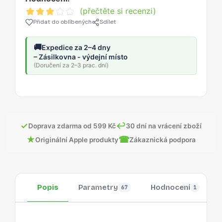
(přečtěte si recenzi)
Přidat do oblíbených
Sdílet
🚚
Expedice za 2–4 dny
– Zásilkovna - výdejní místo
(Doručení za 2–3 prac. dní)
✓
↩
Doprava zdarma od 599 Kč
30 dní na vrácení zboží
★
☎
Originální Apple produkty
Zákaznická podpora
Popis
Parametry
Hodnocení
67
1