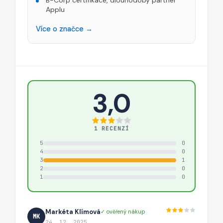
Applu
Více o značce →
3,0
1 RECENZÍ
5
0
4
0
3
1
2
0
1
0
Markéta Klímová
✓ ověřený nákup
MK
24. 12. 2025