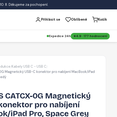
10. 8. Děkujeme za pochopení.
Přihlásit se
Oblíbené
Košík
Expedice 24h
4.9 · 177 hodnocení
edukce
Kabely USB C - USB C
/
/
 Magnetický USB-C konektor pro nabíjení MacBook/iPad
šedý
 CATCX-0G Magnetický
onektor pro nabíjení
k/iPad Pro, Space Grey