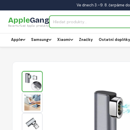
Ve dnech 3.–9. 8. čerpáme do
Apple
Gang
Recertified Apple produkty
Apple
Samsung
Xiaomi
Značky
Ostatní doplňk