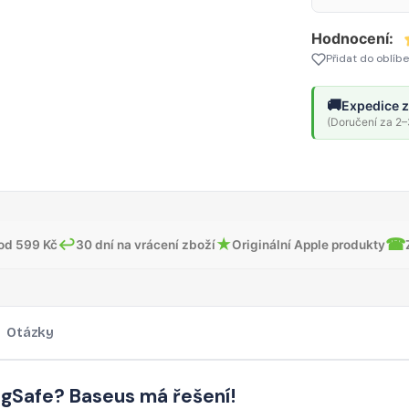
Hodnocení:
Přidat do oblíb
🚚
Expedice z
(Doručení za 2–3
↩
★
☎
od 599 Kč
30 dní na vrácení zboží
Originální Apple produkty
Otázky
agSafe? Baseus má řešení!