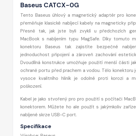
Baseus CATCX-0G
Tento Baseus úhlový a magnetický adaptér pro kon
přeměňuje klasické nabíjecí kabely na magneticky přip
Přesně tak, jak jste byli zvyklí u předchozích ge
MacBook s nabíjením typu MagSafe. Díky tomuto m
konektoru Baseus tak zajistíte bezpečné nabíjen
jednoduchost připojení a zároveň zachování estetick
Dvoudílná konstrukce umožňuje použití menší části ja
ochraně portu před prachem a vodou. Tělo konektoru 
vysoce kvalitního hliník je odolné proti korozi a 
poškození.
Kabel je jako stvořený pro pro použití s počítači Ma
konektorem. Můžete ho ale použít s jakýmkoliv zaříze
nabíjené skrze USB-C port.
Specifikace
Výrobce: Baseus