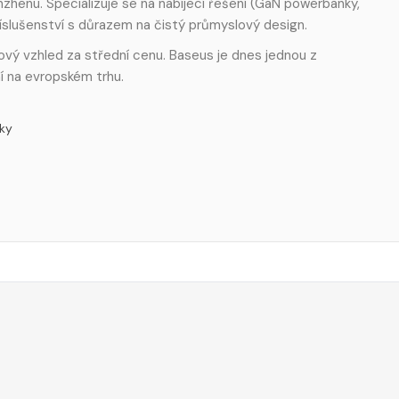
zhenu. Specializuje se na nabíjecí řešení (GaN powerbanky,
říslušenství s důrazem na čistý průmyslový design.
miový vzhled za střední cenu. Baseus je dnes jednou z
í na evropském trhu.
ky