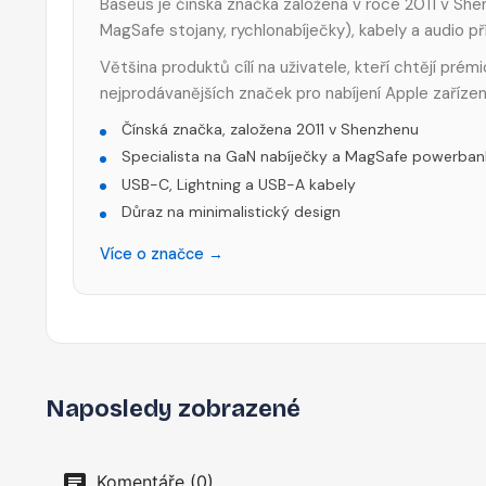
Baseus je čínská značka založená v roce 2011 v Shen
MagSafe stojany, rychlonabíječky), kabely a audio p
Většina produktů cílí na uživatele, kteří chtějí pré
nejprodávanějších značek pro nabíjení Apple zařízen
Čínská značka, založena 2011 v Shenzhenu
Specialista na GaN nabíječky a MagSafe powerban
USB-C, Lightning a USB-A kabely
Důraz na minimalistický design
Více o značce →
Naposledy zobrazené
Komentáře (0)