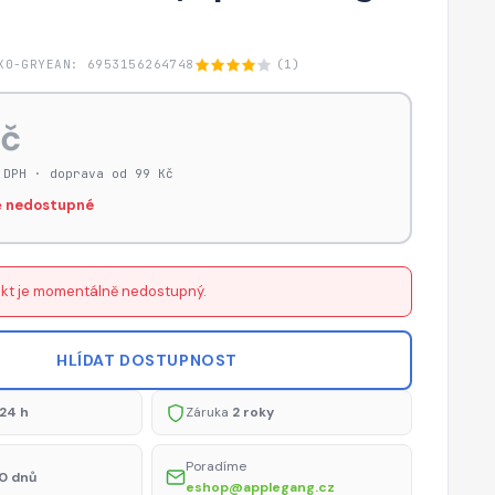
X0-GRY
EAN: 6953156264748
(1)
Kč
 DPH · doprava od 99 Kč
 nedostupné
kt je momentálně nedostupný.
HLÍDAT DOSTUPNOST
24 h
Záruka
2 roky
Poradíme
0 dnů
eshop@applegang.cz