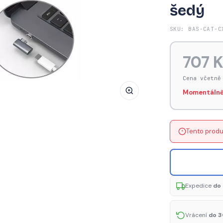
šedý
BASEUS
CATCX-
SKU: BAS-CAT-C
0G
Magnetický
707 
USB-
C
Cena včetně
konektor
Momentálně
pro
nabíjení
MacBook/iPad
Tento produ
Pro,
Space
Grey
šedý
Expedice
do 
Vrácení
do 3