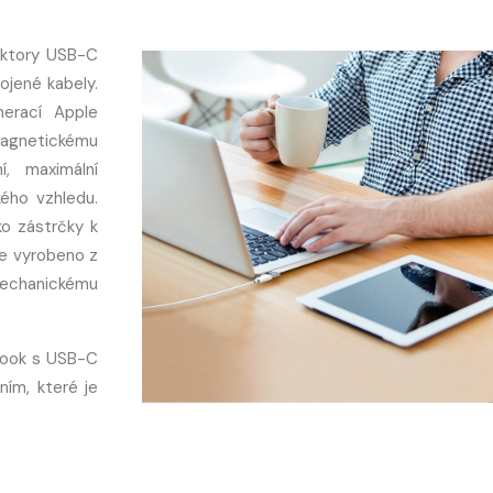
ektory USB-C
ojené kabely.
nerací Apple
agnetickému
í, maximální
ého vzhledu.
ko zástrčky k
je vyrobeno z
mechanickému
cBook s USB-C
ním, které je