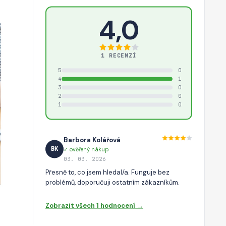
4,0
1 RECENZÍ
5
0
4
1
3
0
2
0
1
0
Barbora Kolářová
BK
✓ ověřený nákup
03. 03. 2026
Přesně to, co jsem hledal/a. Funguje bez
problémů, doporučuji ostatním zákazníkům.
Zobrazit všech 1 hodnocení →