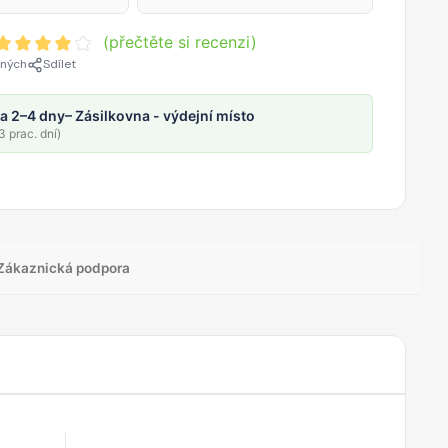
(přečtěte si recenzi)
ených
Sdílet
a 2–4 dny
– Zásilkovna - výdejní místo
 prac. dní)
Zákaznická podpora