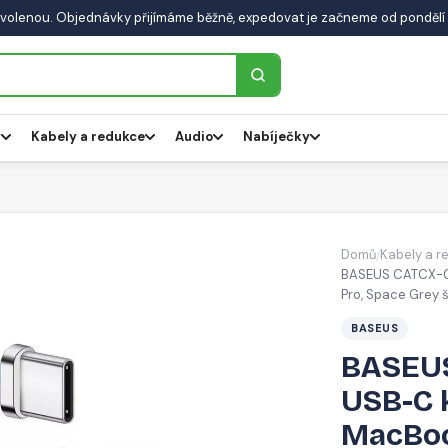
volenou. Objednávky přijímáme běžně, expedovat je začneme od pondělí 
y
Kabely a redukce
Audio
Nabíječky
Domů
Kabely a r
/
BASEUS CATCX-0G
Pro, Space Grey 
BASEUS
BASEUS
USB-C k
MacBoo