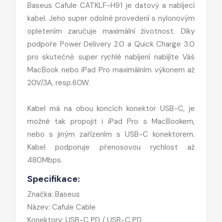
Baseus Cafule CATKLF-H91 je datový a nabíjecí
kabel. Jeho super odolné provedení s nylonovým
opletením zaručuje maximální životnost. Díky
podpoře Power Delivery 2.0 a Quick Charge 3.0
pro skutečně super rychlé nabíjení nabíjíte Váš
MacBook nebo iPad Pro maximálním výkonem až
20V/3A, resp.60W.
Kabel má na obou koncích konektor USB-C, je
možné tak propojit i iPad Pro s MacBookem,
nebo s jiným zařízením s USB-C konektorem.
Kabel podporuje přenosovou rychlost až
480Mbps.
Specifikace:
Značka: Baseus
Název: Cafule Cable
Konektory: USB-C PD / USB-C PD