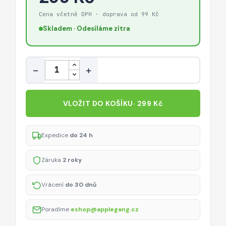
Cena včetně DPH · doprava od 99 Kč
Skladem · Odesíláme zítra
Množství
−
+
VLOŽIT DO KOŠÍKU
· 299 Kč
Expedice
do 24 h
Záruka
2 roky
Vrácení
do 30 dnů
Poradíme
eshop@applegang.cz