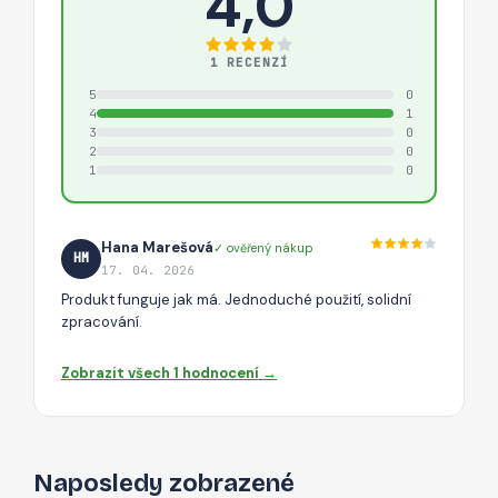
4,0
1 RECENZÍ
5
0
4
1
3
0
2
0
1
0
Hana Marešová
✓ ověřený nákup
HM
17. 04. 2026
Produkt funguje jak má. Jednoduché použití, solidní
zpracování.
Zobrazit všech 1 hodnocení →
Naposledy zobrazené