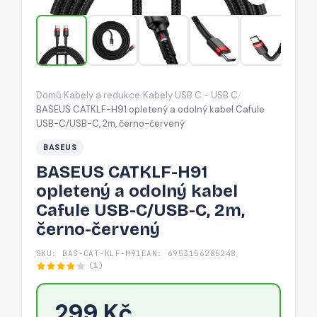
kabel
Cafule
USB-
C/USB-
C,
Domů
Kabely a redukce
Kabely USB C - USB C
/
/
/
2m,
BASEUS CATKLF-H91 opletený a odolný kabel Cafule
černo-
USB-C/USB-C, 2m, černo-červený
červený
BASEUS
BASEUS CATKLF-H91
opletený a odolný kabel
Cafule USB-C/USB-C, 2m,
černo-červený
SKU: BAS-CAT-KLF-H91
EAN: 6953156285248
(1)
299 Kč