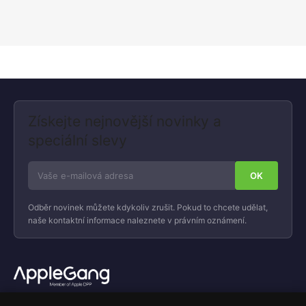
Získejte nejnovější novinky a
speciální slevy
Odběr novinek můžete kdykoliv zrušit. Pokud to chcete udělat,
naše kontaktní informace naleznete v právním oznámení.
Váš specializovaný obchod s Apple produkty, příslušenstvím a