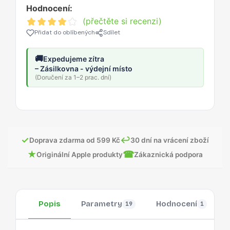
Hodnocení:
(přečtěte si recenzi)
Přidat do oblíbených
Sdílet
🚚
Expedujeme zítra
– Zásilkovna - výdejní místo
(Doručení za 1–2 prac. dní)
✓
↩
Doprava zdarma od 599 Kč
30 dní na vrácení zboží
★
☎
Originální Apple produkty
Zákaznická podpora
Popis
Parametry
Hodnocení
19
1