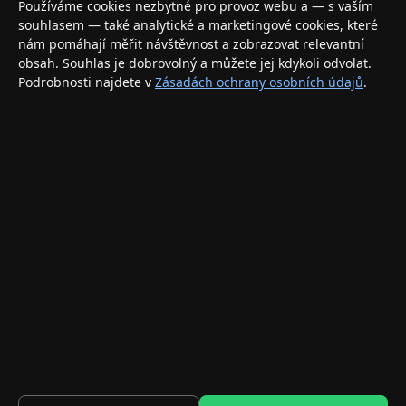
Používáme cookies nezbytné pro provoz webu a — s vaším
elektronikou. Nakupujte bezpečně a s jistotou.
souhlasem — také analytické a marketingové cookies, které
nám pomáhají měřit návštěvnost a zobrazovat relevantní
INFORMACE
obsah. Souhlas je dobrovolný a můžete jej kdykoli odvolat.
Podrobnosti najdete v
Zásadách ochrany osobních údajů
.
Doprava a doručení
Způsoby platby
Obchodní podmínky
Ochrana osobních údajů
Vrácení zboží a reklamace
KONTAKT
eshop@applegang.cz
Po–Pá: 9:00–18:00
Napište nám
© 2026 AppleGang.cz – Všechna práva vyhrazena