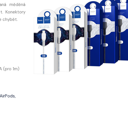
vaná měděná
t. Konektory
e chybět.
A (pro 1m)
 AirPods,