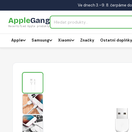
Ve dnech 3.–9. 8. čerpáme do
Apple
Gang
Recertified Apple produkty
Apple
Samsung
Xiaomi
Značky
Ostatní doplňk