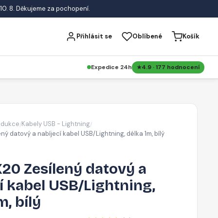
10. 8. Děkujeme za pochopení.
Přihlásit se
Oblíbené
Košík
Expedice 24h
4.9 · 177 hodnocení
edukce
Kabely USB - Lightning
/
/
 datový a nabíjecí kabel USB/Lightning, délka 1m, bílý
20 Zesílený datový a
í kabel USB/Lightning,
m, bílý