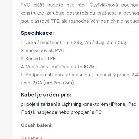
PVC plášť budete mít rádi. Čtyřvláknová pocíno
konstrukce zaručuje dostatečnou pružnost a pevnos
jsou plastové TPE, ale rozhodně Vám na nich nic nebud
Specifikace:
1. Délka / hmotnost: 1m / 24g, 2m / 40g, 3m / 56g.
2. Vnější povlak: PVC.
3. Konektor: TPE.
4. Vodič jádra: měděné dráty 102ks
5. Podpora nabíjení a přenosu dat, jmenovitý proud: 2,4
resp. 2,0A (pro 2m a 3m).
Kabel je určen pro:
připojení zařízení s Lightning konektorem (iPhone, iPad,
iPod) k nabíječce nebo propojení s PC
Obsah balení:
1ks kabelu