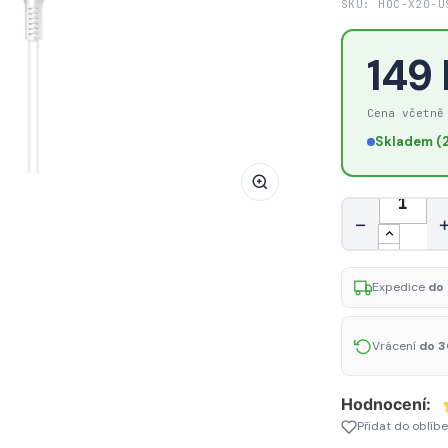
SKU: HOC-X20-U
HOCO
X20
149
Zesílený
datový
Cena včetně
a
nabíjecí
Skladem (2
kabel
USB/Lightning,
Množství
délka
−
1m,
bílý
Expedice
do 
Vrácení
do 3
Hodnocení:
Přidat do oblíb