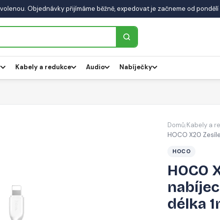
volenou. Objednávky přijímáme běžně, expedovat je začneme od pondělí 
y
Kabely a redukce
Audio
Nabíječky
Domů
Kabely a r
/
HOCO X20 Zesílený
HOCO
HOCO X
nabíjec
délka 1