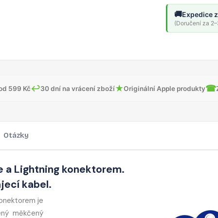
🚚
Expedice z
(Doručení za 2–3
↩
★
☎
od 599 Kč
30 dní na vrácení zboží
Originální Apple produkty
Otázky
e a Lightning konektorem.
jecí kabel.
konektorem je
lený měkčený