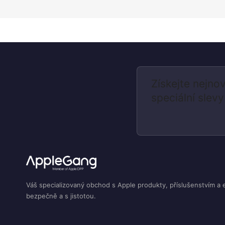
Získejte nejnov
speciální slevy
Váš specializovaný obchod s Apple produkty, příslušenstvím a 
bezpečně a s jistotou.