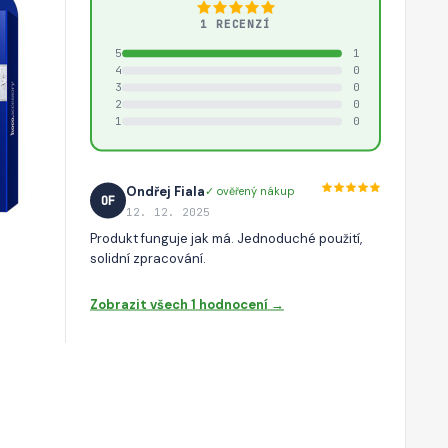
1 RECENZÍ
5
1
4
0
3
0
2
0
1
0
Ondřej Fiala
✓ ověřený nákup
OF
12. 12. 2025
Produkt funguje jak má. Jednoduché použití,
solidní zpracování.
Zobrazit všech 1 hodnocení →