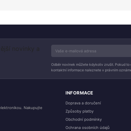
ější novinky a
Odběr novinek můžete kdykoliv zrušit. Pokud to 
kontaktní informace naleznete v právním oznáme
INFORMACE
Doprava a doručení
elektronikou. Nakupujte
Způsoby platby
Obchodní podmínky
Ochrana osobních údajů