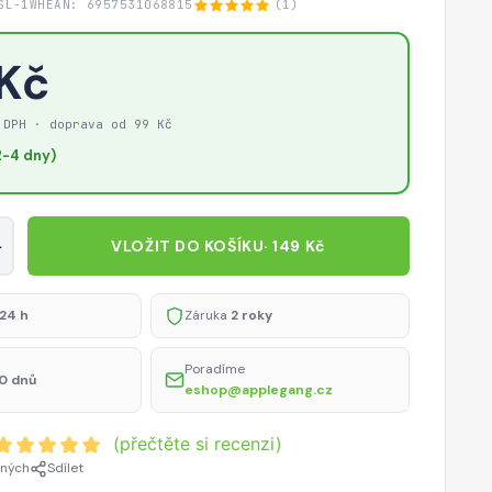
SL-1WH
EAN: 6957531068815
(1)
 Kč
 DPH · doprava od 99 Kč
-4 dny)
+
VLOŽIT DO KOŠÍKU
· 149 Kč
24 h
Záruka
2 roky
Poradíme
0 dnů
eshop@applegang.cz
(přečtěte si recenzi)
ených
Sdílet