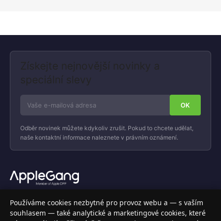
Získejte nejnovější novinky a
speciální slevy
Odběr novinek můžete kdykoliv zrušit. Pokud to chcete udělat,
naše kontaktní informace naleznete v právním oznámení.
Váš specializovaný obchod s Apple produkty, příslušenstvím a
Používáme cookies nezbytné pro provoz webu a — s vaším
elektronikou. Nakupujte bezpečně a s jistotou.
souhlasem — také analytické a marketingové cookies, které