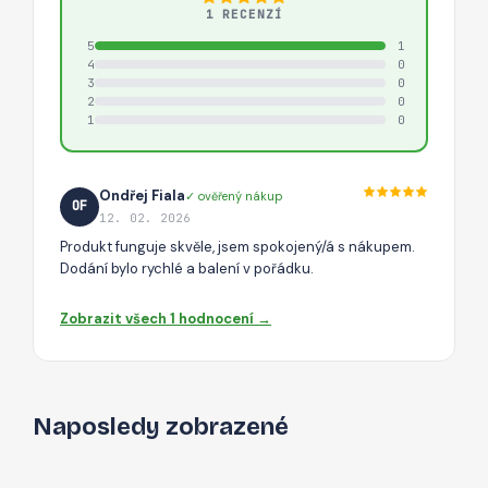
1 RECENZÍ
5
1
4
0
3
0
2
0
1
0
Ondřej Fiala
✓ ověřený nákup
OF
12. 02. 2026
Produkt funguje skvěle, jsem spokojený/á s nákupem.
Dodání bylo rychlé a balení v pořádku.
Zobrazit všech 1 hodnocení →
Naposledy zobrazené