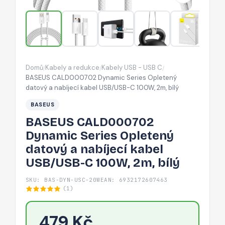
a
nabíjecí
kabel
USB/USB-
C
Domů
Kabely a redukce
Kabely USB - USB C
/
/
/
100W,
BASEUS CALD000702 Dynamic Series Opletený
2m,
datový a nabíjecí kabel USB/USB-C 100W, 2m, bílý
bílý
BASEUS
BASEUS CALD000702
Dynamic Series Opletený
datový a nabíjecí kabel
USB/USB-C 100W, 2m, bílý
SKU: BAS-DYN-USC-20W
EAN: 6932172607463
(1)
479 Kč