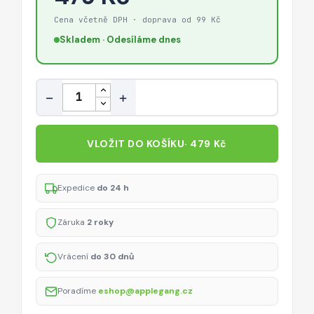
Cena včetně DPH · doprava od 99 Kč
Skladem · Odesíláme dnes
Množství
−
+
VLOŽIT DO KOŠÍKU
· 479 Kč
Expedice
do 24 h
Záruka
2 roky
Vrácení
do 30 dnů
Poradíme
eshop@applegang.cz