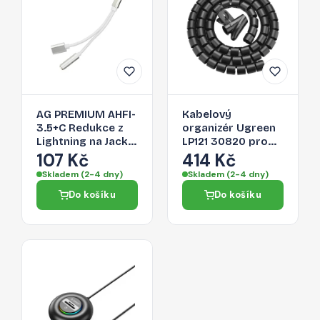
AG PREMIUM AHFI-
Kabelový
3.5+C Redukce z
organizér Ugreen
Lightning na Jack
LP121 30820 pro
3,5/Lightning,
kabely - černá
107 Kč
414 Kč
stříbrná
Skladem (2-4 dny)
Skladem (2-4 dny)
Do košíku
Do košíku