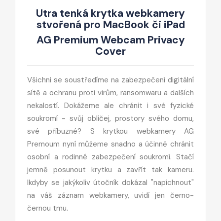
Utra tenká krytka webkamery
stvořená pro MacBook či iPad
AG Premium Webcam Privacy
Cover
Všichni se soustředíme na zabezpečení digitální
sítě a ochranu proti virům, ransomwaru a dalších
nekalostí. Dokážeme ale chránit i své fyzické
soukromí - svůj obličej, prostory svého domu,
své příbuzné? S krytkou webkamery AG
Premoum nyní můžeme snadno a účinně chránit
osobní a rodinné zabezpečení soukromí. Stačí
jemně posunout krytku a zavřít tak kameru.
Ikdyby se jakýkoliv útočník dokázal "napíchnout"
na váš záznam webkamery, uvidí jen černo-
černou tmu.