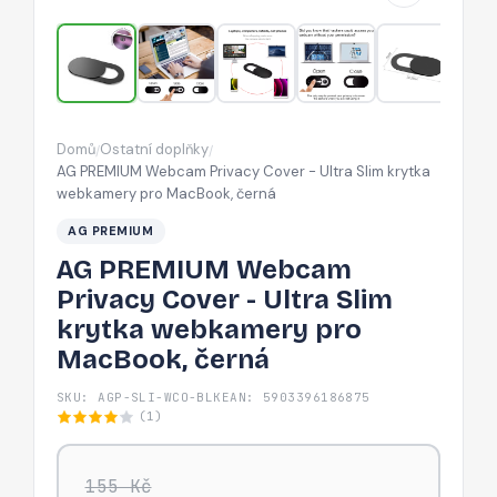
Ultra
Slim
krytka
webkamery
pro
Domů
Ostatní doplňky
/
/
MacBook,
AG PREMIUM Webcam Privacy Cover - Ultra Slim krytka
černá
webkamery pro MacBook, černá
AG PREMIUM
AG PREMIUM Webcam
Privacy Cover - Ultra Slim
krytka webkamery pro
MacBook, černá
SKU: AGP-SLI-WCO-BLK
EAN: 5903396186875
(1)
155 Kč