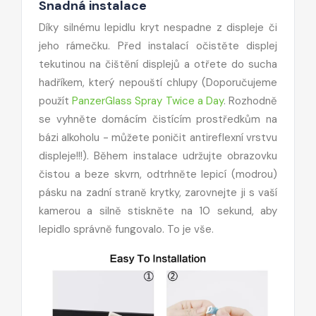
Snadná instalace
Díky silnému lepidlu kryt nespadne z displeje či
jeho rámečku. Před instalací očistěte displej
tekutinou na čištění displejů a otřete do sucha
hadříkem, který nepouští chlupy (Doporučujeme
použít
PanzerGlass Spray Twice a Day
. Rozhodně
se
vyhněte domácím čistícím prostředkům na
bázi alkoholu
- můžete poničit antireflexní vrstvu
displeje!!!). Během instalace udržujte obrazovku
čistou a beze skvrn, odtrhněte lepicí (modrou)
pásku na zadní straně krytky, zarovnejte ji s vaší
kamerou a silně stiskněte na 10 sekund, aby
lepidlo správně fungovalo. To je vše.