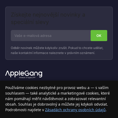
Získejte nejnovější novinky a
speciální slevy
Odběr novinek můžete kdykoliv zrušit. Pokud to chcete udělat,
naše kontaktní informace naleznete v právním oznámení.
Váš specializovaný obchod s Apple produkty, příslušenstvím a
Používáme cookies nezbytné pro provoz webu a — s vaším
elektronikou. Nakupujte bezpečně a s jistotou.
souhlasem — také analytické a marketingové cookies, které
nám pomáhají měřit návštěvnost a zobrazovat relevantní
INFORMACE
obsah. Souhlas je dobrovolný a můžete jej kdykoli odvolat.
Podrobnosti najdete v
Zásadách ochrany osobních údajů
.
Doprava a doručení