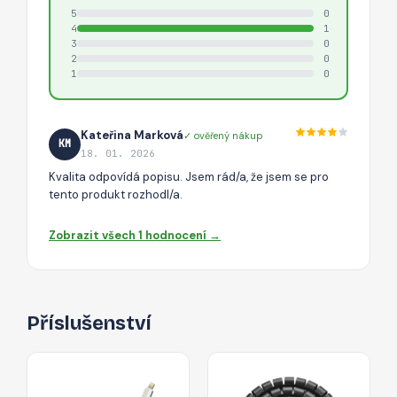
5
0
4
1
3
0
2
0
1
0
Kateřina Marková
✓ ověřený nákup
KM
18. 01. 2026
Kvalita odpovídá popisu. Jsem rád/a, že jsem se pro
tento produkt rozhodl/a.
Zobrazit všech 1 hodnocení →
Příslušenství