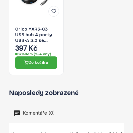
Orico YXR5-C3
USB hub 4 porty
USB-A 3.0 se
čtečkou SD a
397 Kč
microSD 0,3 m –
Skladem (2-4 dny)
černý
Do košíku
Naposledy zobrazené
Komentáře (0)