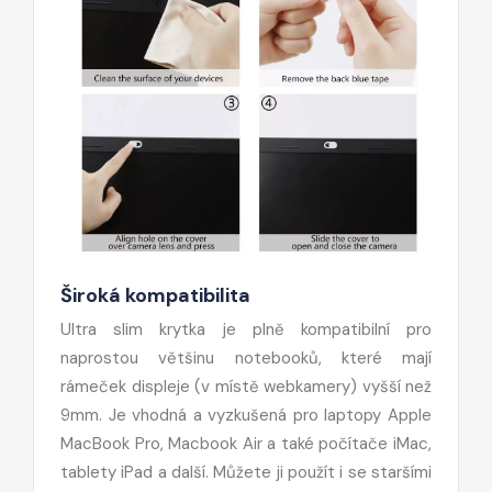
Široká kompatibilita
Ultra slim krytka je plně kompatibilní pro
naprostou většinu notebooků, které mají
rámeček displeje (v místě webkamery) vyšší než
9mm. Je vhodná a vyzkušená pro laptopy Apple
MacBook Pro, Macbook Air a také počítače iMac,
tablety iPad a další. Můžete ji použít i se staršími