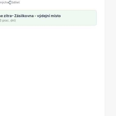
ených
Sdílet
e zítra
– Zásilkovna - výdejní místo
 prac. dní)