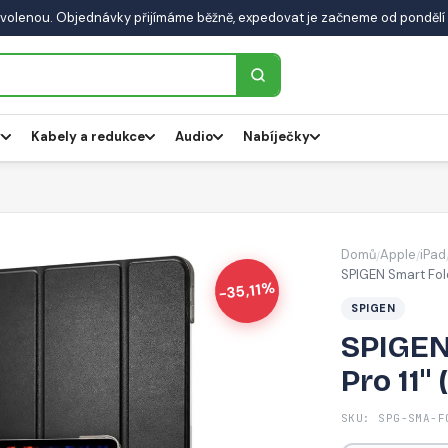
volenou. Objednávky přijímáme běžně, expedovat je začneme od pondělí 
y
Kabely a redukce
Audio
Nabíječky
Domů
Apple
iPad
/
/
SPIGEN Smart Fold
-35,11%
SPIGEN
SPIGEN
Pro 11" 
SKU: SPG-SMA-F