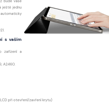
už bude vaše
 ještě jednu
 automaticky
21.
lní s vaším
o zařízení a
9, A2460.
CD při otevření/zavření krytu)