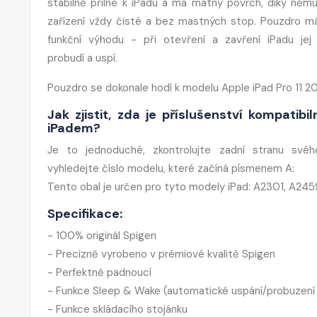
stabilně přilne k iPadu a má matný povrch, díky něm
zařízení vždy čisté a bez mastných stop. Pouzdro má
funkční výhodu - při otevření a zavření iPadu jej
probudí a uspí.
Pouzdro se dokonale hodí k modelu Apple iPad Pro 11 20
Jak zjistit, zda je příslušenství kompatibi
iPadem?
Je to jednoduché, zkontrolujte zadní stranu svéh
vyhledejte číslo modelu, které začíná písmenem A:
Tento obal je určen pro tyto modely iPad: A2301, A245
Specifikace:
- 100% originál Spigen
- Precizně vyrobeno v prémiové kvalitě Spigen
- Perfektně padnoucí
- Funkce Sleep & Wake (automatické uspání/probuzení L
- Funkce skládacího stojánku