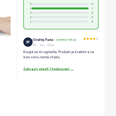
5
0
4
1
3
0
2
0
1
0
Ondřej Fiala
✓ ověřený nákup
OF
05. 04. 2026
Koupě se mi vyplatila. Produkt je kvalitní a za
tuto cenu nemá chybu.
Zobrazit všech 1 hodnocení →