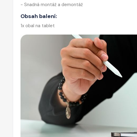
- Snadná montáž a demontáž
Obsah balení:
1x obal na tablet