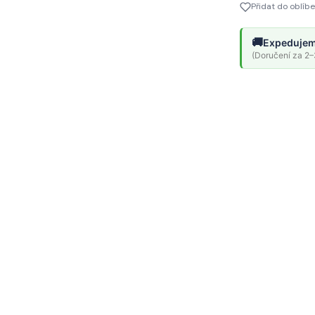
Přidat do oblíb
🚚
Expedujem
(Doručení za 2–3