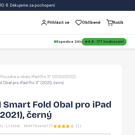
10. 8. Děkujeme za pochopení.
Přihlásit se
Oblíbené
Košík
Expedice 24h
4.9 · 177 hodnocení
Pouzdra a obaly
iPad Pro 11“ (2020/21/22)
/
/
/
 Obal pro iPad Pro 11" (2021), černý
 Smart Fold Obal pro iPad
(2021), černý
OL-113
EAN: 8809756646737
(1)