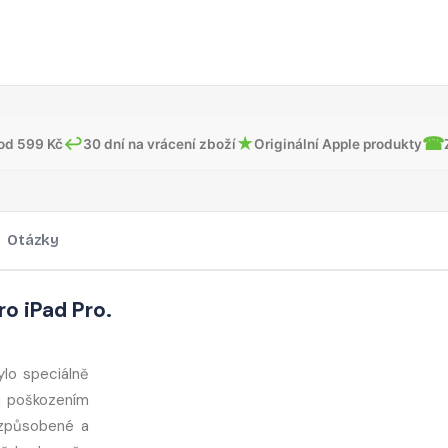
↩
★
☎
od 599 Kč
30 dní na vrácení zboží
Originální Apple produkty
Otázky
ro iPad Pro.
ylo speciálně
m poškozením
izpůsobené a