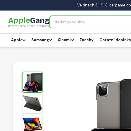
Ve dnech 3.–9. 8. čerpáme do
Apple
Gang
Recertified Apple produkty
Apple
Samsung
Xiaomi
Značky
Ostatní doplňk