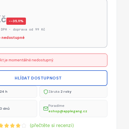
Kč
−-35,11%
 DPH · doprava od 99 Kč
 nedostupné
kt je momentálně nedostupný.
HLÍDAT DOSTUPNOST
24 h
Záruka
2 roky
Poradíme
0 dnů
eshop@applegang.cz
(přečtěte si recenzi)