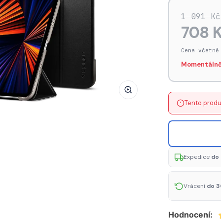
SPIGEN
1 091 Kč
Smart
708 
Fold
Obal
Cena včetně
pro
Momentálně
iPad
Pro
11"
Tento produ
(2021),
černý
Expedice
do 
Vrácení
do 3
Hodnocení: