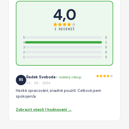
4,0
1 RECENZÍ
5
0
4
1
3
0
2
0
1
0
Radek Svoboda
✓ ověřený nákup
RS
13. 03. 2026
Hezké zpracování, snadné použití. Celkově jsem
spokojen/a.
Zobrazit všech 1 hodnocení →