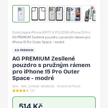
rámem
pro
iPhone
15
Pro
Domů
Apple
iPhone
KRYTY A POUZDRA
iPhone 15 Pro
/
/
/
/
/
Outer
AG PREMIUM Zesílené pouzdro s pružným rámem pro
Space
iPhone 15 Pro Outer Space - modré
-
AG PREMIUM
modré
AG PREMIUM Zesílené
pouzdro s pružným rámem
pro iPhone 15 Pro Outer
Space - modré
SKU: NAP_149500-UNIW
EAN: 9145576279663
(1)
514 Kč