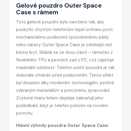
Gelové pouzdro Outer Space
Case s rámem
Toto gelové pouzdro bylo navrženo tak, aby
poskytlo chytrým telefonům lepší ochranu proti
mechanickému poškození způsobenému pády
nebo nárazy. Outer Space Case je odolnější než
běžný kryt. Skládá se ze dvou částí – rámečku z
flexibilního TPU a pevných zad z PC, což zajišťuje
maximální odolnost. Telefon uvnitř pouzdra je tak
dokonale chráněn před poškozením. Tento efekt
byl dosažen díky moderním technologiím, pečlivě
vybraným materiálům a preciznímu zpracování.
Zvýšené hrany kolem displeje zabraňují jeho
poškrábání, když je telefon položen na rovném
povrchu.
Hlavní výhody pouzdra Outer Space Case: