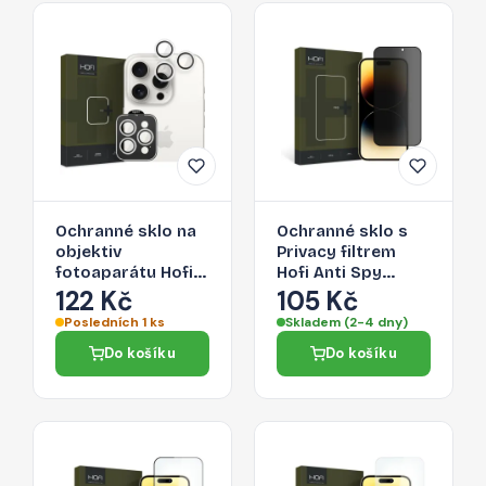
Ochranné sklo na
Ochranné sklo s
objektiv
Privacy filtrem
fotoaparátu Hofi
Hofi Anti Spy
Camring Pro+
Glass Pro+ pro
122 Kč
105 Kč
Apple iPhone 15
Apple iPhone 15
Posledních 1 ks
Skladem (2-4 dny)
Pro / 15 Pro Max -
Pro
Do košíku
Do košíku
čirý