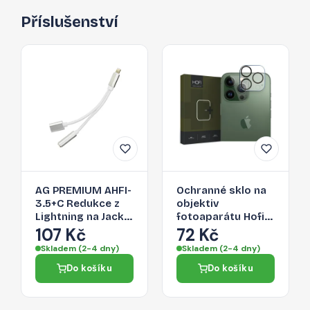
Příslušenství
AG PREMIUM AHFI-
Ochranné sklo na
3.5+C Redukce z
objektiv
Lightning na Jack
fotoaparátu Hofi
3,5/Lightning,
Cam Pro+ Apple
107 Kč
72 Kč
stříbrná
iPhone 15 Pro/15
Skladem (2-4 dny)
Skladem (2-4 dny)
Pro Max - čiré
Do košíku
Do košíku