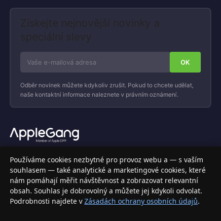
Získejte nejnovější novinky a
speciální slevy
Odběr novinek můžete kdykoliv zrušit. Pokud to chcete udělat,
naše kontaktní informace naleznete v právním oznámení.
Váš specializovaný obchod s Apple produkty, příslušenstvím a
Používáme cookies nezbytné pro provoz webu a — s vaším
elektronikou. Nakupujte bezpečně a s jistotou.
souhlasem — také analytické a marketingové cookies, které
nám pomáhají měřit návštěvnost a zobrazovat relevantní
INFORMACE
obsah. Souhlas je dobrovolný a můžete jej kdykoli odvolat.
Podrobnosti najdete v
Zásadách ochrany osobních údajů
.
Doprava a doručení
Způsoby platby