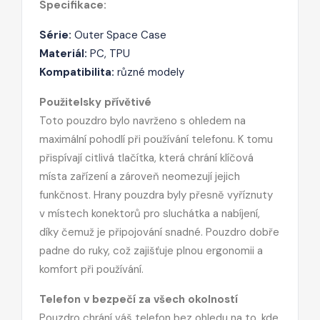
Specifikace:
Série:
Outer Space Case
Materiál:
PC, TPU
Kompatibilita:
různé modely
Použitelsky přívětivé
Toto pouzdro bylo navrženo s ohledem na
maximální pohodlí při používání telefonu. K tomu
přispívají citlivá tlačítka, která chrání klíčová
místa zařízení a zároveň neomezují jejich
funkčnost. Hrany pouzdra byly přesně vyříznuty
v místech konektorů pro sluchátka a nabíjení,
díky čemuž je připojování snadné. Pouzdro dobře
padne do ruky, což zajišťuje plnou ergonomii a
komfort při používání.
Telefon v bezpečí za všech okolností
Pouzdro chrání váš telefon bez ohledu na to, kde