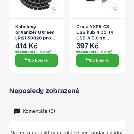
Kabelový
Orico YXR5-C3
organizér Ugreen
USB hub 4 porty
LP121 30820 pro
USB-A 3.0 se
kabely - černá
čtečkou SD a
414 Kč
397 Kč
microSD 0,3 m –
Skladem (2-4 dny)
Skladem (2-4 dny)
černý
Do košíku
Do košíku
Naposledy zobrazené
Komentáře (0)
Na tento produkt momentálně není přidána žádná