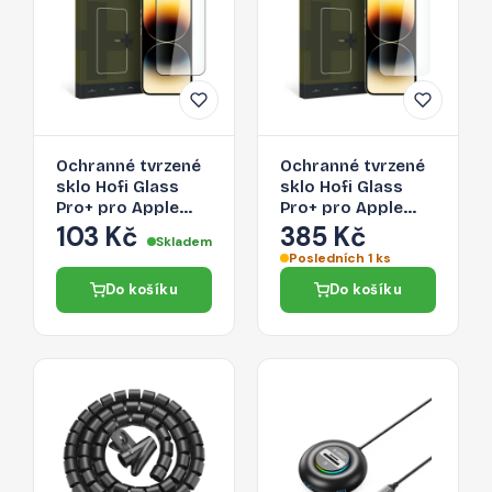
Ochranné tvrzené
Ochranné tvrzené
sklo Hofi Glass
sklo Hofi Glass
Pro+ pro Apple
Pro+ pro Apple
iPhone 15 Pro –
iPhone 15 Pro –
103 Kč
385 Kč
Skladem
černé
čiré
Posledních 1 ks
Do košíku
Do košíku