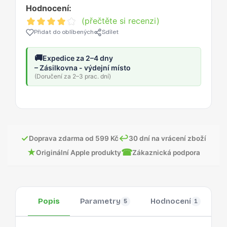
Hodnocení:
(přečtěte si recenzi)
Přidat do oblíbených
Sdílet
🚚
Expedice za 2–4 dny
– Zásilkovna - výdejní místo
(Doručení za 2–3 prac. dní)
✓
↩
Doprava zdarma od 599 Kč
30 dní na vrácení zboží
★
☎
Originální Apple produkty
Zákaznická podpora
Popis
Parametry
Hodnocení
O
5
1