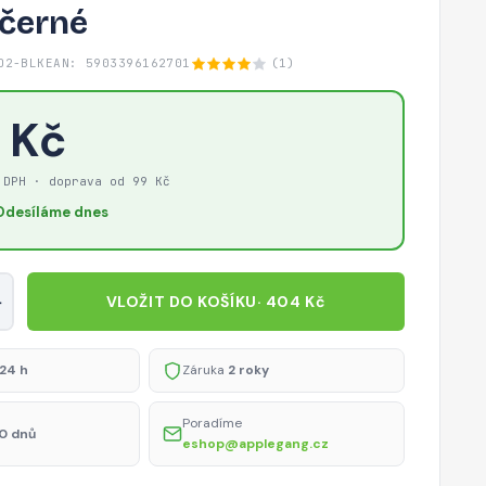
, černé
O2-BLK
EAN: 5903396162701
(1)
 Kč
 DPH · doprava od 99 Kč
Odesíláme dnes
+
VLOŽIT DO KOŠÍKU
· 404 Kč
24 h
Záruka
2 roky
Poradíme
0 dnů
eshop@applegang.cz