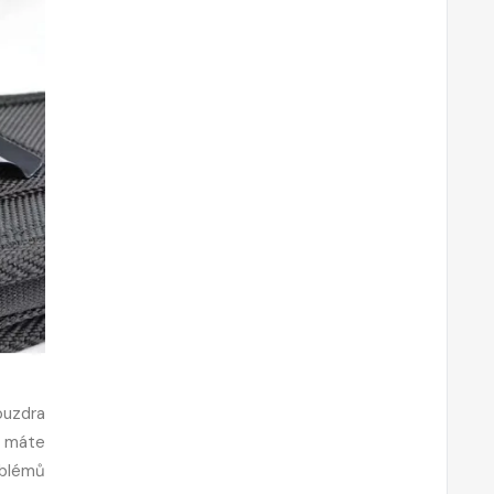
ouzdra
p máte
oblémů