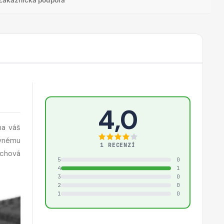
4,0
na váš
evnému
1 RECENZÍ
rchová
5
0
4
1
3
0
2
0
1
0