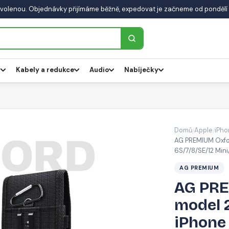
volenou. Objednávky přijímáme běžně, expedovat je začneme od pondělí 
y
Kabely a redukce
Audio
Nabíječky
Domů
Apple
iPho
/
/
AG PREMIUM Oxfor
6S/7/8/SE/12 Mini/
AG PREMIUM
AG PRE
model 2
iPhone 