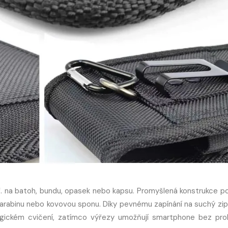
ř. na batoh, bundu, opasek nebo kapsu. Promyšlená konstrukce p
karabinu nebo kovovou sponu. Díky pevnému zapínání na suchý zi
nergickém cvičení, zatímco výřezy umožňují smartphone bez pr