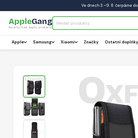
Ve dnech 3.–9. 8. čerpáme do
Apple
Gang
Recertified Apple produkty
Apple
Samsung
Xiaomi
Značky
Ostatní doplňk