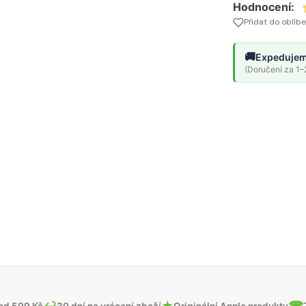
Hodnocení:
Přidat do oblíb
🚚
Expedujem
(Doručení za 1–2
↩
★
☎
od 599 Kč
30 dní na vrácení zboží
Originální Apple produkty