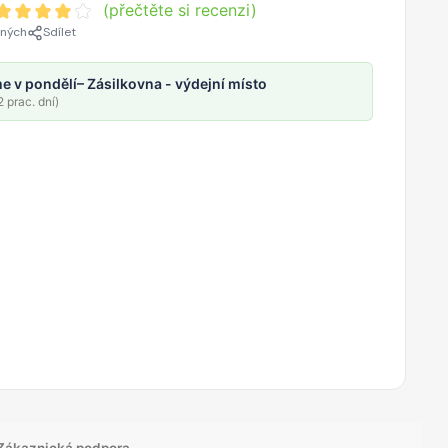
(přečtěte si recenzi)
ených
Sdílet
e v pondělí
– Zásilkovna - výdejní místo
 prac. dní)
Zákaznická podpora