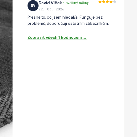
David Vlček
✓ ověřený nákup
DV
22. 03. 2026
Přesně to, co jsem hledal/a. Funguje bez
problémů, doporučuji ostatním zákazníkům.
Zobrazit všech 1 hodnocení →