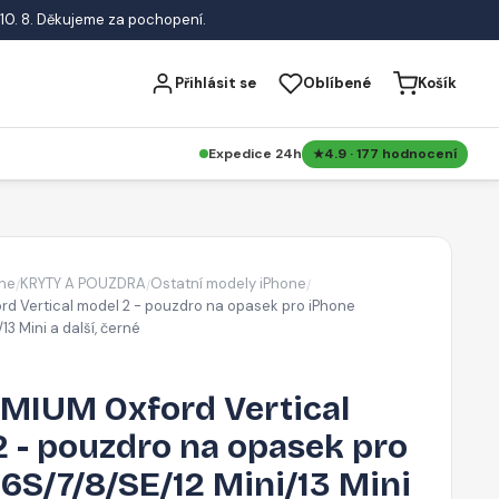
10. 8. Děkujeme za pochopení.
Přihlásit se
Oblíbené
Košík
Expedice 24h
4.9 · 177 hodnocení
ne
KRYTY A POUZDRA
Ostatní modely iPhone
/
/
/
d Vertical model 2 - pouzdro na opasek pro iPhone
13 Mini a další, černé
MIUM Oxford Vertical
 - pouzdro na opasek pro
6S/7/8/SE/12 Mini/13 Mini