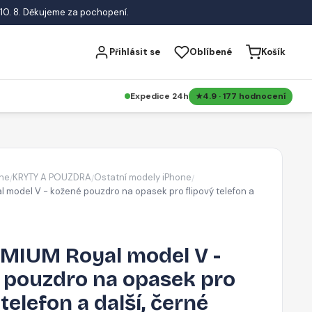
10. 8. Děkujeme za pochopení.
Přihlásit se
Oblíbené
Košík
Expedice 24h
4.9 · 177 hodnocení
ne
KRYTY A POUZDRA
Ostatní modely iPhone
/
/
/
 model V - kožené pouzdro na opasek pro flipový telefon a
MIUM Royal model V -
 pouzdro na opasek pro
 telefon a další, černé