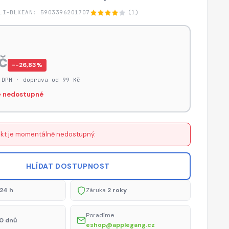
LI-BLK
EAN: 5903396201707
(1)
č
−-26,83%
 DPH · doprava od 99 Kč
 nedostupné
kt je momentálně nedostupný.
HLÍDAT DOSTUPNOST
24 h
Záruka
2 roky
Poradíme
0 dnů
eshop@applegang.cz