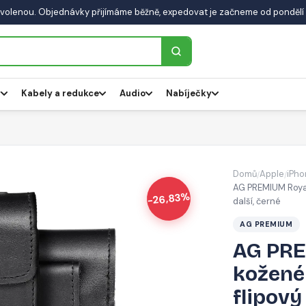
volenou. Objednávky přijímáme běžně, expedovat je začneme od pondělí 
y
Kabely a redukce
Audio
Nabíječky
Domů
Apple
iPho
/
/
AG PREMIUM Royal
-26,83%
další, černé
AG PREMIUM
AG PRE
kožené
flipový