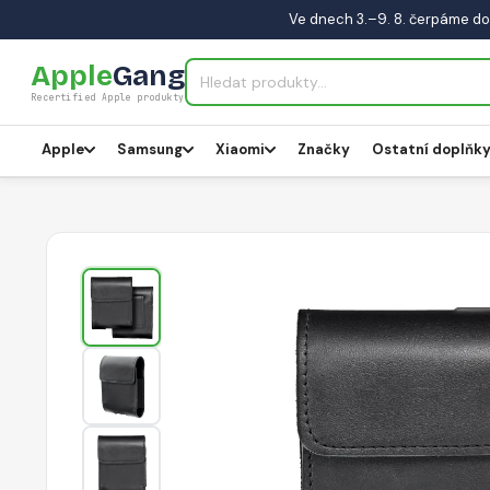
Ve dnech 3.–9. 8. čerpáme do
Apple
Gang
Recertified Apple produkty
Apple
Samsung
Xiaomi
Značky
Ostatní doplňk