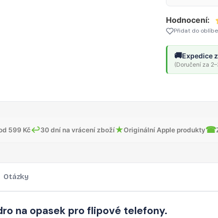
Hodnocení:
Přidat do oblíb
🚚
Expedice z
(Doručení za 2–3
↩
★
☎
od 599 Kč
30 dní na vrácení zboží
Originální Apple produkty
Otázky
ro na opasek pro flipové telefony.