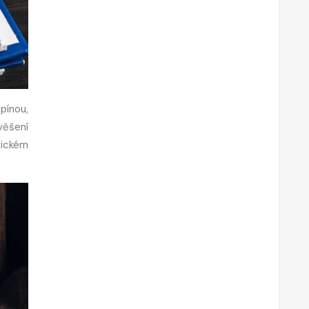
pínou,
věšení
gickém