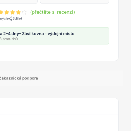
(přečtěte si recenzi)
ených
Sdílet
a 2–4 dny
– Zásilkovna - výdejní místo
 prac. dní)
Zákaznická podpora