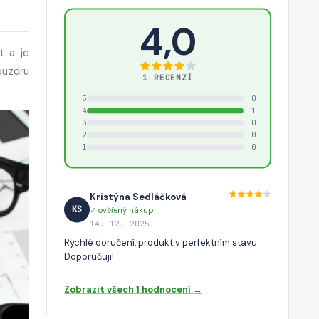
4,0
t a je
ouzdru
1 RECENZÍ
5
0
4
1
3
0
2
0
1
0
Kristýna Sedláčková
KS
✓ ověřený nákup
14. 12. 2025
Rychlé doručení, produkt v perfektním stavu.
Doporučuji!
Zobrazit všech 1 hodnocení →