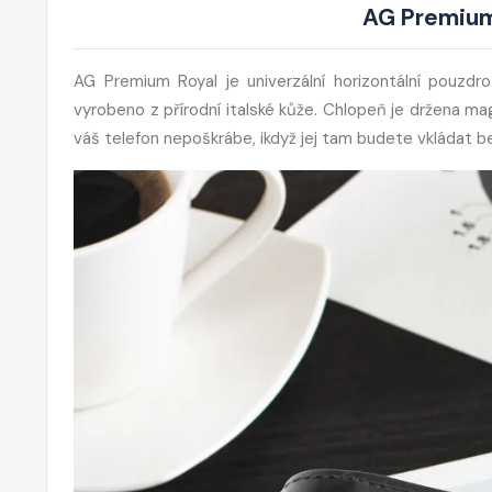
AG Premium
AG Premium Royal je univerzální horizontální pouzdro
vyrobeno z přírodní italské kůže. Chlopeň je držena ma
váš telefon nepoškrábe, ikdyž jej tam budete vkládat b